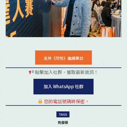
支持《同悅》繼續專訪
點擊加入社群，獲取最新資訊！
pl
加入 WhatsApp 社群
您的電話號碼將保密。
pl
TAGS
熊俊碩