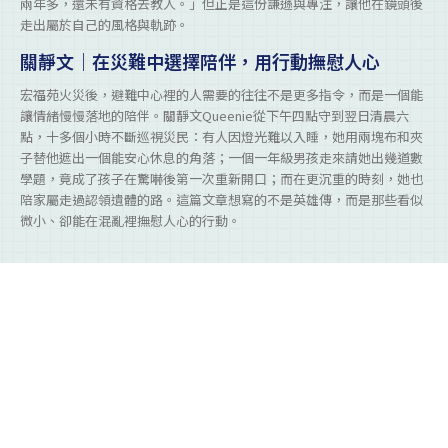
兩年多，還未有資格去教人。」但正是這份謙遜與專注，讓他在鏡頭後
走出屬於自己的風格與軌跡。
關靜文｜在災難中選擇陪伴，用行動撫慰人心
宏福苑火災後，避難中心裡的人需要的往往不是更多指令，而是一個能
讓情緒慢慢落地的陪伴。關靜文Queenie從下午四點守到翌日清晨六
點，十多個小時不斷巡視災民：有人因燈光難以入睡，她用兩塊布和夾
子替他遮出一個能安心休息的角落；一個一年級男孩走來請她出幾道數
學題，竟成了孩子在驚嚇後第一次重新開口；而在更沉重的時刻，她也
陪家屬走過認領遺體的路。這篇文章想寫的不是英雄傳，而是那些看似
微小、卻能在混亂裡撫慰人心的行動。