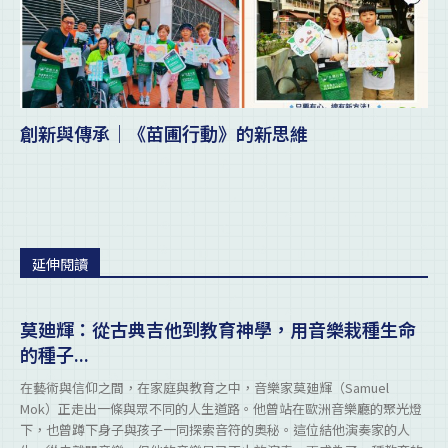
創新與傳承｜《苗圃行動》的新思維
延伸閱讀
莫廸輝：從古典吉他到教育神學，用音樂栽種生命
的種子...
在藝術與信仰之間，在家庭與教育之中，音樂家莫廸輝（Samuel
Mok）正走出一條與眾不同的人生道路。他曾站在歐洲音樂廳的聚光燈
下，也曾蹲下身子與孩子一同探索音符的奧秘。這位結他演奏家的人