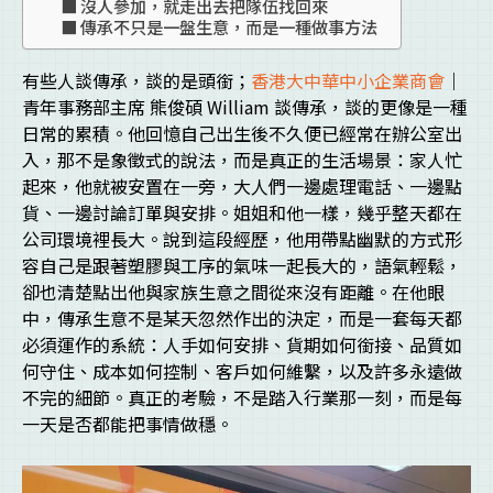
沒人參加，就走出去把隊伍找回來
傳承不只是一盤生意，而是一種做事方法
有些人談傳承，談的是頭銜；
香港大中華中小企業商會
｜
青年事務部主席 熊俊碩 William 談傳承，談的更像是一種
日常的累積。他回憶自己出生後不久便已經常在辦公室出
入，那不是象徵式的說法，而是真正的生活場景：家人忙
起來，他就被安置在一旁，大人們一邊處理電話、一邊點
貨、一邊討論訂單與安排。姐姐和他一樣，幾乎整天都在
公司環境裡長大。說到這段經歷，他用帶點幽默的方式形
容自己是跟著塑膠與工序的氣味一起長大的，語氣輕鬆，
卻也清楚點出他與家族生意之間從來沒有距離。在他眼
中，傳承生意不是某天忽然作出的決定，而是一套每天都
必須運作的系統：人手如何安排、貨期如何銜接、品質如
何守住、成本如何控制、客戶如何維繫，以及許多永遠做
不完的細節。真正的考驗，不是踏入行業那一刻，而是每
一天是否都能把事情做穩。