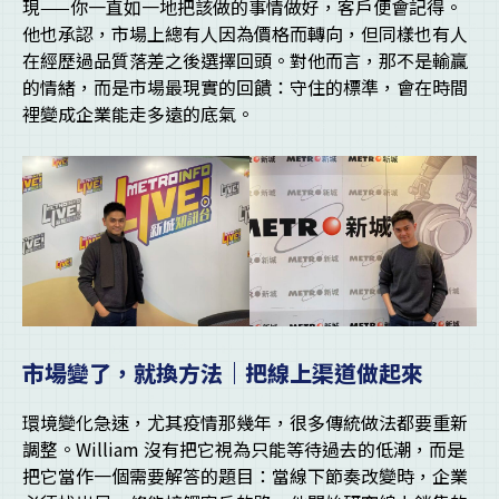
現——你一直如一地把該做的事情做好，客戶便會記得。
他也承認，市場上總有人因為價格而轉向，但同樣也有人
在經歷過品質落差之後選擇回頭。對他而言，那不是輸贏
的情緒，而是市場最現實的回饋：守住的標準，會在時間
裡變成企業能走多遠的底氣。
市場變了，就換方法｜把線上渠道做起來
環境變化急速，尤其疫情那幾年，很多傳統做法都要重新
調整。William 沒有把它視為只能等待過去的低潮，而是
把它當作一個需要解答的題目：當線下節奏改變時，企業