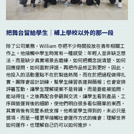
把舞台留給學生｜補上學校以外的那一段
除了公司業務，William 亦把不少時間投放在青年相關工
作上。他接觸中學生時常有一種感受：年輕人並非缺乏想
法，而是缺少真實場景去磨練，如何把概念說清楚、如何
回應提問、如何面對評語，再把作品修正到更好。因此，
他投入的活動重點不在於製造熱鬧，而在於把過程做得扎
實。團隊會設計訓練，幫學生練習表達與簡報；也會安排
評審互動，讓學生理解提案不是背誦，而是要能被追問、
能站得住。之後再配合參觀與交流，讓學生看到產品、工
序與營運背後的細節，使他們明白很多看似簡單的東西，
其實背後有完整系統支撐。他希望學生得到的，未必只是
獎項，而是一種更早接觸社會運作方式的機會：理解世界
如何運作，也理解自己仍可以如何進步。