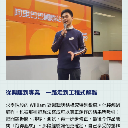
從興趣到專業｜一路走到工程式解難
求學階段的 William 對邏輯與結構感特別敏感。他接觸過
編程，也被那種把想法寫成可以真正運作的結果所吸引：
把問題拆開、排序、測試，再一步步修正，最後令作品能
夠「跑得起來」。那段經驗讓他更確定，自己享受的並非