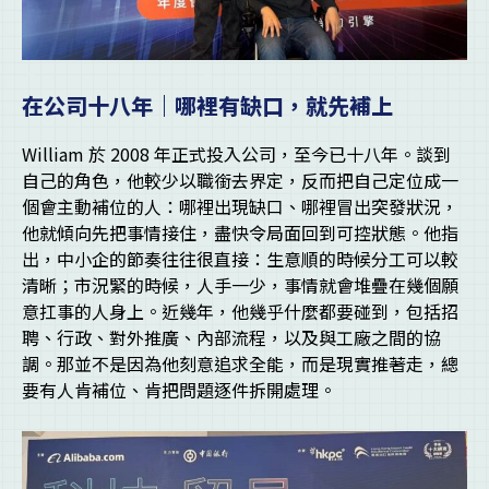
在公司十八年｜哪裡有缺口，就先補上
William 於 2008 年正式投入公司，至今已十八年。談到
自己的角色，他較少以職銜去界定，反而把自己定位成一
個會主動補位的人：哪裡出現缺口、哪裡冒出突發狀況，
他就傾向先把事情接住，盡快令局面回到可控狀態。他指
出，中小企的節奏往往很直接：生意順的時候分工可以較
清晰；市況緊的時候，人手一少，事情就會堆疊在幾個願
意扛事的人身上。近幾年，他幾乎什麼都要碰到，包括招
聘、行政、對外推廣、內部流程，以及與工廠之間的協
調。那並不是因為他刻意追求全能，而是現實推著走，總
要有人肯補位、肯把問題逐件拆開處理。