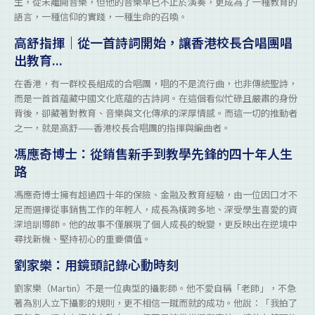
生，從未離開音樂，但他的音樂早已不止於演奏，更成為了一種教育的
語言，一種信仰的實踐，一種生命的召喚。
高舒指揮｜從一首詩詞開始，讓香港校長合唱團唱
出教育...
在香港，有一群校長組成的合唱團，唱的不是流行曲，也非傳統聖詩，
而是一首首蘊藏中國文化底蘊的古詩詞。在這個看似忙碌且嚴肅的身份
背後，卻藏著對教育、音樂與文化傳承的深厚情感。而這一切的推動者
之一，就是高舒——香港校長合唱團的指揮與編曲者。
馮應奇博士：從銷售新手到教學先鋒的四十年人生
路
馮應奇博士擁有超過四十年的保險、金融及教育經驗，由一位因口才不
足而選擇從事銷售工作的年輕人，成長為橫跨多地、深受學生喜愛的資
深培訓導師。他的故事不僅展現了個人成長的蛻變，更反映出在逆境中
尋找新機、堅持初心的重要價值。
劉家樂：用鏡頭記錄心動時刻
劉家樂（Martin）不是一位典型的攝影師。他不愛自稱「老師」，不急
著為別人立下攝影的規則，更不相信一蹴而就的成功。他說：「我拍了