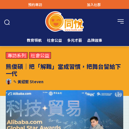
預約專訪
加入社群
教育領航
社會公益
多元才藝
品牌故事
專訪系列
社會公益
熊俊碩｜把「解難」當成習慣，把舞台留給下
一代
✎
黃紹堅 Steven