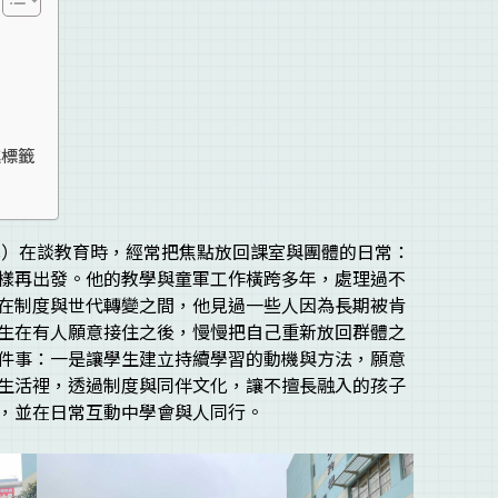
進標籤
cis）在談教育時，經常把焦點放回課室與團體的日常：
樣再出發。他的教學與童軍工作橫跨多年，處理過不
在制度與世代轉變之間，他見過一些人因為長期被肯
生在有人願意接住之後，慢慢把自己重新放回群體之
件事：一是讓學生建立持續學習的動機與方法，願意
生活裡，透過制度與同伴文化，讓不擅長融入的孩子
，並在日常互動中學會與人同行。