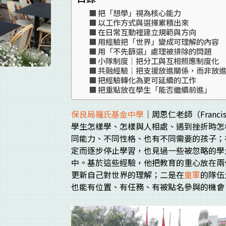
把「想學」視為核心能力
以工作方式與選擇累積出來
在日常互動裡建立規範與方向
用經驗把「世界」變成可理解的內容
用「不先篩選」處理被排除的問題
小隊制度｜把分工與互相照應制度化
共融經驗｜把支援放進關係，而非放
把經驗轉化為更可延續的工作
把重點放在學生「能否繼續前進」
保良局羅氏基金中學
｜周思仁老師（Fran
學生怎樣學、怎樣與人相處、遇到挫折時怎
同能力、不同性格、也有不同需要的孩子；
定而逐步停止學習，也見過一些被忽略的學
中。基於這些經驗，他把教育的重心放在兩
更新自己對世界的理解；二是在
童軍
的隊伍
也能有位置、有任務、有被點名參與的機會