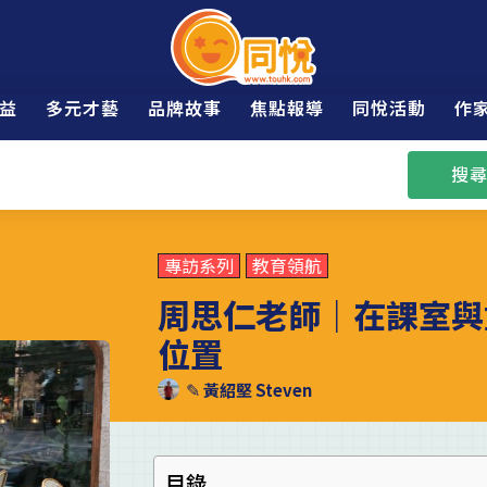
益
多元才藝
品牌故事
焦點報導
同悅活動
作
搜尋
專訪系列
教育領航
周思仁老師｜在課室與
位置
✎
黃紹堅 Steven
目錄