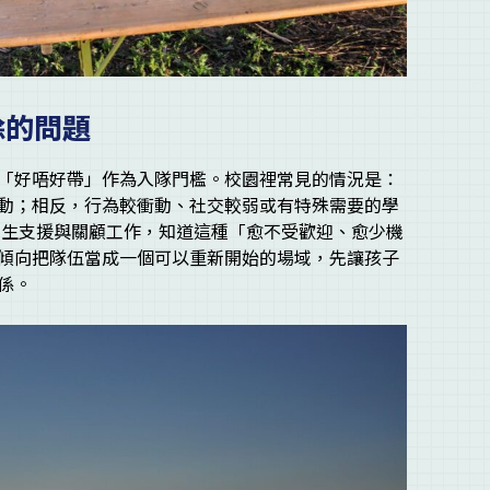
除的問題
「好唔好帶」作為入隊門檻。校園裡常見的情況是：
動；相反，行為較衝動、社交較弱或有特殊需要的學
接觸學生支援與關顧工作，知道這種「愈不受歡迎、愈少機
傾向把隊伍當成一個可以重新開始的場域，先讓孩子
係。