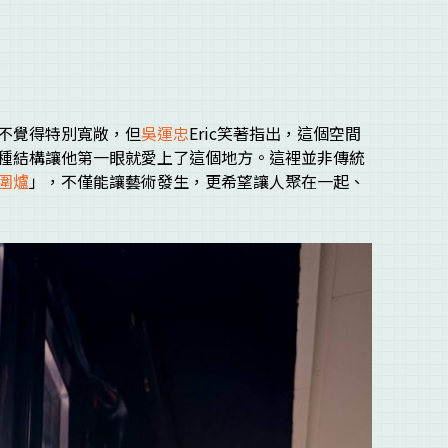
不覺得特別寬敞，但
吳運忠
Eric笑著指出，這個空間
種結構讓他第一眼就愛上了這個地方。這裡並非傳統
圍爐
」，不僅能讓藝術發生，更希望讓人聚在一起、