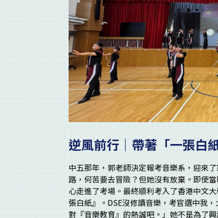
逆風前行｜帶著「一張白
中五那年，郭老師決定報考音樂系，迎來了
路，何苦要去冒險？但她沒有放棄。即使當
心走進了考場。最終順利考入了香港中文大
張白紙』。DSE沒修讀音樂，考官選中我
對『音樂教育』的熱誠吧。」她不是為了興