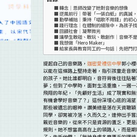
轉念｜恩師改變了她對音樂的想像
逆風前行｜帶著「一張白紙」的真誠
勤學補拙｜秉持「唱歌不用錢」的初
踐行理念｜在體制的縫隙中，為孩子
回饋社會｜凝聚微光
讓學生敢碰、敢玩、敢創作｜音樂不
我想做「Hero Maker」
給家長與教育同工的一句話｜先把門
提起自己的音樂路，
迦密愛禮信中學
郭小櫻
以能在這條路上堅持走著，指引孩童走音樂
的孩子。她比誰都明白，音符背後往往貼著
夢；但到了中學時，面對生活重擔，一週一
飛翔的年紀，「先顧好生活」成了現實和無
有機會學好音樂了？」這份深埋心底的渴望
那些被遺忘的眼神。讚美總是落在天資聰穎
同學，卻常被冷落。久而久之，連伸出手嘗
親近音樂的，從來不只是資源的匱乏，更是
規則。她不想當高高在上的領路人，而是期
子，告訴他們：「無論身處多麼匱乏的環境