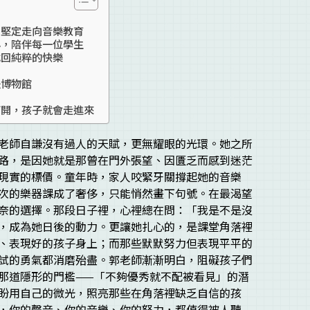
，堅定走向音樂教育
心，陪伴每一位學生
找回純粹的快樂
是博物館
打開，孩子就會走進來
老師自謙沒有過人的天賦，更無耀眼的光環。她之所
路，是因她就是那曾在門外張望、因匱乏而感到迷茫
現實的標價。童年時，家人咬緊牙關撐起她的音樂
次的樂器課成了奢侈，只能悄然畫下句號。在最渴望
奈的選擇。那段日子裡，心裡總在問：「我是不是沒
，成為她日後的動力。更讓她扎心的，是課堂角落裡
、表現好的孩子身上；而那些默默努力但表現平平的
試的勇氣都消磨殆盡。郭老師漸漸明白，阻礙孩子們
那道隱形的門檻——「不夠優秀就不配被看見」的潛
盼用自己的微光，照亮那些在角落裡缺乏自信的孩
，你的聲音、你的音樂、你的努力，都值得被人聽