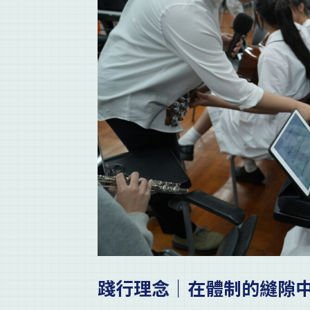
踐行理念｜在體制的縫隙