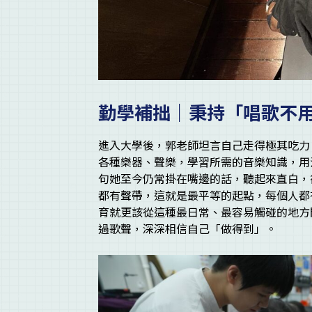
勤學補拙｜秉持「唱歌不
進入大學後，郭老師坦言自己走得極其吃力
各種樂器、聲樂，學習所需的音樂知識，用
句她至今仍常掛在嘴邊的話，聽起來直白，
都有聲帶，這就是最平等的起點，每個人都
育就更該從這種最日常、最容易觸碰的地方
過歌聲，深深相信自己「做得到」。