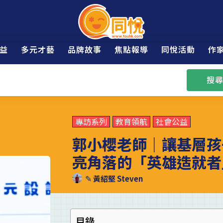
益
多元才藝
品牌故事
焦點報導
同悅活動
作
搜尋
專訪系列
教育領航
社會公益
郭小櫻老師｜讓基層孩
亮角落的「英雄造就者
✎
黃紹堅 Steven
目錄