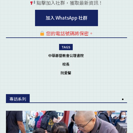
點擊加入社群，獲取最新資訊！
pl
加入 WhatsApp 社群
您的電話號碼將保密。
pl
TAGS
中華基督教會公理書院
校長
阮愛馨
專訪系列