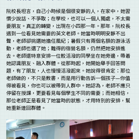
阮校長坦言，自己小時候是個很安靜的人，在家中，她習
慣少說話、不爭取；在學校，也可以一個人獨處，不太需
要朋友。真正的轉變，出現在小四那一年。那年，阮校長
遇到一位看見她需要的英文老師。她當時明明安靜不出
聲，老師卻挑選她擔任風紀；暑假只有兩個名額的游泳活
動，老師也選了她；難得的宿營名額，仍然把她安排進
去。老師還特意安排一位較活潑的同學坐在她旁邊，帶着
她認識朋友、融入群體。從那時起，她開始舉手回答問
題，有了朋友，人也慢慢活潑起來。她說得很肯定：那位
老師做的，不只是教書，而是用行動告訴一個孩子—你值
得被看見，你也可以被帶到人群中。她認為，老師不應只
停留在授課，更要看見每個學生不同的需要；而她相信，
那位老師正是看見了她當時的狀態，才用特別的安排，幫
她重新連回群體。