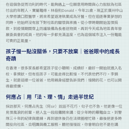
在這個急促而功利的時代，能夠遇上一位願意用時間與心力默默為社區
付出的年輕人，實屬難得。林岳勲Donald，今年21歲，現正於廣州中山
大學修讀口腔醫學，將來希望返港執業成為牙醫。但在追逐專業夢想的
同時，他始終沒有放下對社區的關懷與承擔。從小學時期開始習慣捐
款，到疫情期間穿上防護裝備為長者送物資，再到今天成為地區青年發
展委員會的成員，他的每一步都充滿溫度，也為這個城市注入一份難能
可貴的正能量。
孩子慢一點沒關係，只要不放棄｜爸爸眼中的成長
奇蹟
在香港，很多家長都希望孩子從小聰明、成績好，最好一開始就進入名
校、拿獎狀。但有些孩子，可能走得比較慢，不代表他們不行。李錦
生，就是這樣一位爸爸，他用親身經歷告訴我們：慢開的花，也可以開
得最燦爛。
何應占｜用「法、理、情」走過半世紀
採訪那天，何應占先生（何sir）說話不花巧，句子也不急。他更像一位
見慣風浪的前輩，把人生一段段攤開來講：從少年時的艱難自立，到警
隊三十年的紀律與磨練，再到退休後仍在法律圈裡忙碌，最後把更多時
間投向社區、合唱團與義工服務。聽他慢慢說，你會明白他不是在講