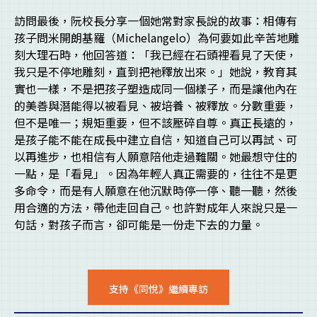
訪問最後，阮校長分享一個她常對家長說的故事：相傳有
孩子問米開朗基羅（Michelangelo）為何要如此辛苦地雕
刻大理石時，他回答道：「我已經在石頭裡看見了天使，
我只是不停地雕刻，直到把祂釋放出來。」她說，教育其
實也一樣，不是把孩子塑造成同一個樣子，而是讓他內在
的美善與潛能得以被看見、被培養、被釋放。分數重要，
但不是唯一；規矩重要，但不該壓碎自尊。真正長遠的，
是孩子能不能在成長中建立自信，知道自己可以再試、可
以再進步，也相信有人願意陪他走過難關。她最想守住的
一點，是「看見」。因為年輕人真正需要的，往往不是更
多命令，而是有人願意在他沉默時停一停、聽一聽，然後
用合適的方法，帶他走回自己。也許對成年人來說只是一
句話，對孩子而言，卻可能是一份走下去的力量。
支持《同悅》繼續專訪