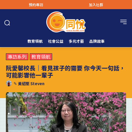
預約專訪
加入社群
教育領航
社會公益
多元才藝
品牌故事
專訪系列
教育領航
阮愛馨校長｜看見孩子的需要 你今天一句話，
可能影響他一輩子
✎
黃紹堅 Steven