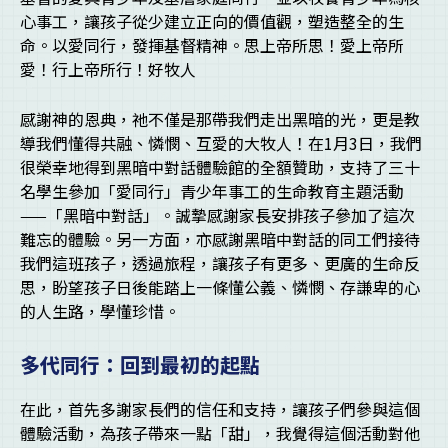
心事工，讓孩子從少建立正向的價值觀，塑造整全的生
命。以愛同行，發揮基督精神。思上帝所思！愛上帝所
愛！行上帝所行！好牧人
感謝神的恩典，祂不僅是那帶我們走出黑暗的光，更是教
導我們懂得共融、憐憫、互愛的大牧人！在1月3日，我們
很榮幸地得到黑暗中對話體驗館的全額贊助，支持了三十
名學生參加「愛同行」青少年事工的生命教育主題活動
——「黑暗中對話」。誠摯感謝家長安排孩子參加了這次
難忘的體驗。另一方面，亦感謝黑暗中對話的同工們接待
我們這班孩子，透過旅程，讓孩子有更多、更廣的生命反
思，盼望孩子日後能踏上一條懂公義、憐憫、存謙卑的心
的人生路，學懂珍惜。
多代同行：回到最初的起點
在此，首先多謝家長們的信任和支持，讓孩子們參與這個
體驗活動，為孩子帶來一點「甜」，我覺得這個活動對他