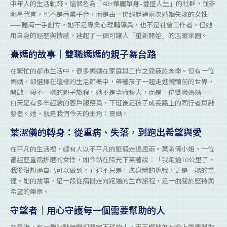
中年人的生活軌跡。這個名為「48+華麗單身–豐盛人生」的社群，並非
明星代言，也不是商業平台，而是由一位經歷過兩次婚姻失敗的女性
——聽海一手創立。她不是專業心理輔導員，也不是社會工作者。但她
用自身的經歷與情感，建起了一個可讓人「重新開始」的溫暖家園。
熹媽的故事｜雙職媽媽的親子舞台路
在繁忙的都市生活中，很多媽媽在家庭與工作之間疲於奔命。但有一位
媽媽，卻選擇在這樣的生活節奏中，帶著孩子一起走進鏡頭前的世界，
開啟一段不一樣的親子旅程。她不是全職藝人，而是一位雙職媽媽——
白天是有多年經驗的客戶服務員，下班後是孩子成長路上的同行者與啟
發者。她，就是我們今天的主角：熹媽。
葉潔儀的轉身：從重病、失落，到跑出希望與愛
在平凡的生活裡，總有人以不平凡的堅毅走過風雨。葉潔儀小姐，一位
曾經歷重病折磨的女性，如今站在陽光下笑著說：「我跑過10公里了，
我從沒想過自己可以做到。」這不只是一次身體的挑戰，更是一場的重
建。她的故事，是一段從病榻走向跑道的生命旅程，是一曲關於堅持與
希望的樂章。
守望者｜用心守護每一個需要幫助的人
在香港，有一群默默無聞卻堅定不移的人，正不懈地為社會上需要幫助