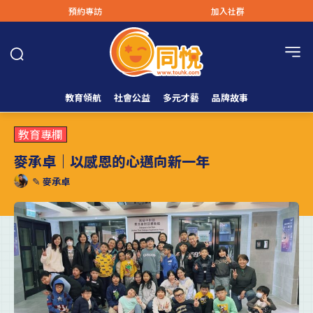
預約專訪
加入社群
教育領航
社會公益
多元才藝
品牌故事
教育專欄
麥承卓｜以感恩的心邁向新一年
✎
麥承卓