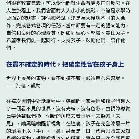
們很有教育意義，可以令他們對生命有更多正向反思。在
人生旅程上，我們會面對大大小小的挑戰，不論是求學時
要面對的默書、評估和考試，還是長大後與不同的人合
作，完成各式各項的任務，當中都要有一定的語文能力、
自信和良好的心理素質，例如同理心、堅毅、責任感等。
希望家長們能一起同行，支持孩子，鼓勵他們，陪伴他
們。
在最不確定的時代，把確定性留在孩子身上
世界上最美的事物，看不到摸不著，必須用心來感受。
—— 海倫．凱勒
在這次黑暗中對話旅程中，導師們，家長們和孩子們進入
了一個看不見的世界，沒有光線，沒有色彩，由視障導賞
員帶領著我們換一個新的角度去看世界，去探索「未
見」，讓黑暗喚醒新視角。在這裏，孩子在完全漆黑一片
的環境下以「手」、「鼻」甚至是「口」代替眼睛去感知
身邊的事物，挑戰視覺以外的感官，實在是一次全新且獨