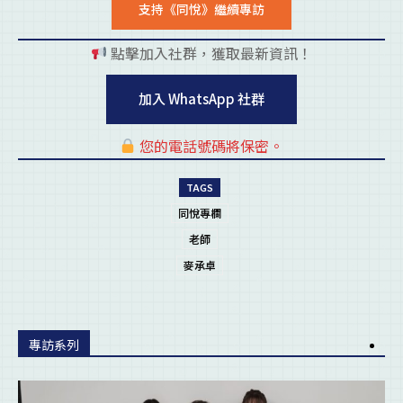
支持《同悅》繼續專訪
點擊加入社群，獲取最新資訊！
pl
加入 WhatsApp 社群
您的電話號碼將保密。
pl
TAGS
同悅專欄
老師
麥承卓
專訪系列