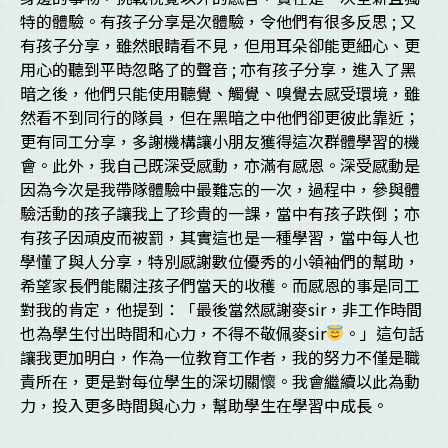
特的體驗。有孩子分享是次體驗，令他們有很多反思 ; 又
有孩子分享，雖然眼睛看不見，但用耳朵卻能更細心、更
用心的聽到平時忽略了的聲音 ; 亦有孩子分享，進入了黑
暗之後，他們只能使用聽覺、觸覺、嗅覺去感受環境，雖
然看不到同行的隊員，但在黑暗之中他們卻更彼此靠近；
更有同工分享，多謝機構讓小朋友獲得這次群體學習的機
會。此外，我自己既深受感動，亦滿有感恩。深受感動是
因為今次是我帶隊體驗中最難忘的一次，過程中，參與體
驗活動的孩子讓我上了珍貴的一課，當中有孩子跌倒；亦
有孩子因頑皮而被罰，其實這也是一種學習，當中每人也
學懂了與人分享，特別感謝數位優秀的小領袖們的幫助，
希望家長們能關注孩子們當天的收穫。而感恩的事是同工
對我的肯定，他提到：「最後當然感謝麥sir，非工作時間
也為學生付出時間和心力，不得不敬佩麥sir
。」這句話
讓我更加明白，作為一位教育工作者，我的努力不僅是職
責所在，更是對每位學生的深切關懷。我會繼續以此為動
力，投入更多時間與心力，幫助學生在學習中成長。