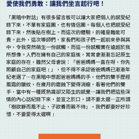
愛使我們勇敢：讓我們坐言起行吧！
「黑暗中對話」有很多留言板可以讓大家把個人的感受紀
錄下來，不單有家庭團，也有情侶團。每個人也把感受紀
錄下來，然後貼在樹上。而這次的體驗，的確是難能可
貴。此外，這次導師們，家長們和孩子們一起前來參與其
中，令我突然萌生一份感觸，而這一份感觸實在遠超於我
所想像。人們在擁有自己的家庭後，常常會漸漸忘記原生
家庭的存在，雖然父母會說：「爸爸媽媽一直在呀，你先
照顧自己的家庭吧﹗」，但不得不承認爸爸媽媽已漸漸年
紀老邁了…在黑暗中想起爸爸媽媽的手，他們的雙手歷經
風霜的皺紋，在歲月的磨蝕下變得消瘦，看著他們的雙
手，當中有一種既熟識卻又陌生的感覺…讓我們把這些深
情的內心話紀錄下來，並宣之於口，請不要太遲…正所謂
「樹欲靜而風不止，子欲養而親不待」，我們都要好好珍
惜，不要愛得太遲啊﹗