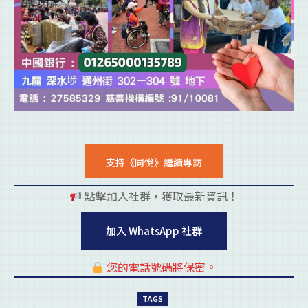
支持《同悅》繼續專訪
點擊加入社群，獲取最新資訊！
pl
加入 WhatsApp 社群
您的電話號碼將保密。
pl
TAGS