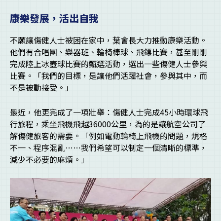
康樂發展，活出自我
不願讓傷健人士被困在家中，葉會長大力推動康樂活動。
他們有合唱團、樂器班、輪椅棒球、飛鏢比賽，甚至剛剛
完成陸上冰壺球比賽的甄選活動，選出一些傷健人士參與
比賽。「我們的目標，是讓他們活躍社會，參與其中，而
不是被動接受。」
最近，他更完成了一項壯舉：傷健人士完成45小時環球飛
行旅程，乘坐飛機飛越36000公里，為的是讓航空公司了
解傷健旅客的需要。「例如電動輪椅上飛機的問題，規格
不一、程序混亂……我們希望可以制定一個清晰的標準，
減少不必要的麻煩。」