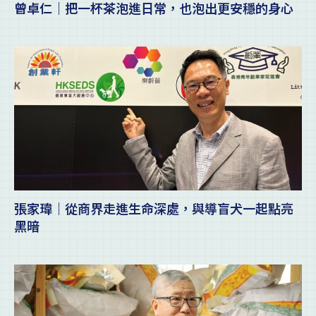
曾卓仁｜把一杯茶泡進日常，也泡出更安穩的身心
張家瑋｜從商界走進生命深處，與導盲犬一起點亮
黑暗