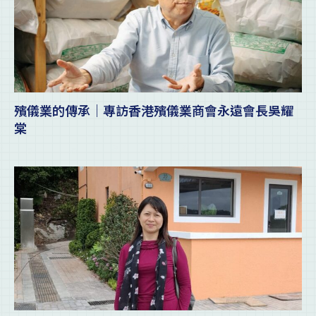
殯儀業的傳承｜專訪香港殯儀業商會永遠會長吳耀
棠