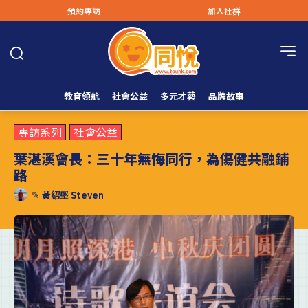
預約專訪
加入社群
教育領航
社會公益
多元才藝
品牌故事
專訪系列
社會公益
葉湛溪會長：三十年無悔同行，為傷健共融鋪
路
✎
黃紹堅 Steven