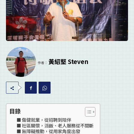
黃紹堅 Steven
作者：
目錄
傷健就業，從招聘到陪伴
社區關懷，派飯、老人服務從不間斷
無障礙推動，從用家角度出發