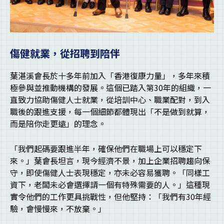
傷健就業，從招聘到陪伴
葉湛溪會長於十多年前加入「香港復康力量」，多年來積
極參與並推動機構的發展。這個已踏入第30年的組織，一
直致力協助傷健人士就業，從培訓中心、職業配對，到入
職後的跟進支援，每一個細節都體現出「不是做到就算，
而是陪你走更遠」的理念。
「我們起碼要跟進半年，確保他們在職場上可以穩定下
來。」葉會長坦言，現今經濟不景，加上企業招聘趨向保
守，即使傷健人士表現穩定，亦未必容易獲聘。「同樣工
資下，老闆未必會選擇請一個有特殊需要的人。」這種現
實令他們的工作更具挑戰性，但他堅持：「我們有30年經
驗，會慢慢來，不放棄。」