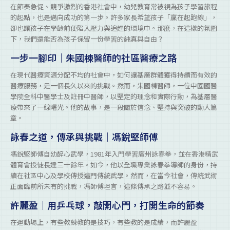
在節奏急促、競爭激烈的香港社會中，幼兒教育常被視為孩子學習旅程
的起點，也是邁向成功的第一步。許多家長希望孩子「贏在起跑線」，
卻也讓孩子在學齡前便陷入壓力與追趕的環境中。那麼，在這樣的氛圍
下，我們還能否為孩子保留一份學習的純真與自由？
一步一腳印｜朱國棟醫師的社區醫療之路
在現代醫療資源分配不均的社會中，如何讓基層群體獲得持續而有效的
醫療服務，是一個長久以來的挑戰。然而，朱國棟醫師，一位中國國醫
學院全科中醫學士及註冊中醫師，以堅定的理念和實際行動，為基層醫
療帶來了一線曙光。他的故事，是一段關於信念、堅持與突破的動人篇
章。
詠春之道，傳承與挑戰｜馮銳堅師傅
馮銳堅師傅自幼醉心武學，1981年入門學習廣州詠春拳，並在香港精武
體育會授徒長達三十餘年。如今，他以全職專業詠春拳導師的身份，持
續在社區中心及學校傳授這門傳統武學。然而，在當今社會，傳統武術
正面臨前所未有的挑戰，馮師傅坦言，這條傳承之路並不容易。
許麗盈｜用乒乓球，敲開心門，打開生命的節奏
在運動場上，有些教練教的是技巧，有些教的是成績，而許麗盈