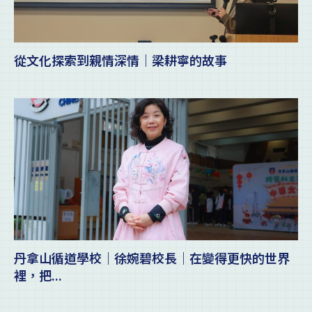
從文化探索到親情深情｜梁耕寧的故事
丹拿山循道學校｜徐婉碧校長｜在變得更快的世界
裡，把...