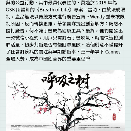
與的公益行動，其中最具代表性的，莫過於 2019 年為
GSK 所設計的《Breath of Life》專案。當時，由於法規限
制，產品無法以傳統方式進行廣告宣傳。Wendy 並未被限
制所困，反而轉換思維，帶領團隊提出創新解方：既然不
能打廣告，何不讓手機成為健康工具？最終，他們開發出
一款微信小程式，用戶只需對著手機吹氣，就能快速檢測
肺活量，初步判斷是否有慢阻肺風險。這個創意不僅提升
了社會對疾病的關注與早期診斷率，更一舉拿下 Cannes
全場大獎，成為中國創意界的重要里程碑。