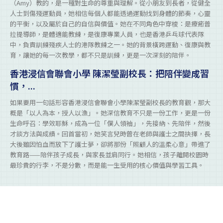
（Amy）教的，是一種對生命的尊重與理解。從小朋友到長者，從健全
人士到傷殘運動員，她相信每個人都能透過運動找到身體的節奏，心靈
的平衡，以及屬於自己的自信與價值。她在不同角色中穿梭：是療癒普
拉提導師，是體適能教練，是復康專業人員，也是香港乒乓球代表隊
中，負責訓練殘疾人士的港隊教練之一。她的背景橫跨運動、復康與教
育，讓她的每一次教學，都不只是訓練，更是一次深刻的陪伴。
香港浸信會聯會小學 陳潔瑩副校長：把陪伴變成習
慣，...
如果要用一句話形容香港浸信會聯會小學陳潔瑩副校長的教育觀，那大
概是「以人為本，授人以漁」。她深信教育不只是一份工作，更是一份
生命呼召：學效耶穌，成為一位「僕人領袖」，先接納、先陪伴，然後
才談方法與成績。回首當初，她笑言兒時曾在老師與護士之間抉擇，長
大後雖因怕血而放下了護士夢，卻將那份「照顧人的溫柔心意」帶進了
教育路——陪伴孩子成長，與家長並肩同行。她相信，孩子離開校園時
最珍貴的行李，不是分數，而是能一生受用的核心價值與學習工具。