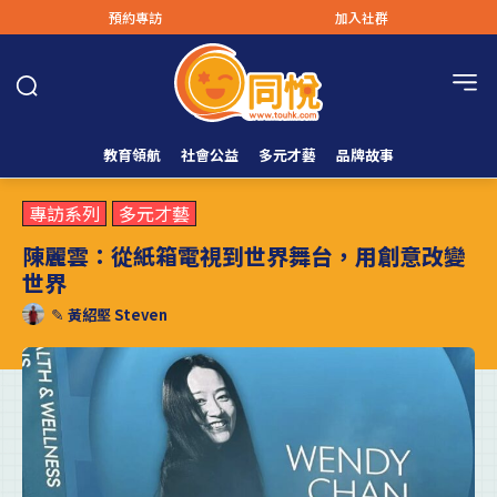
預約專訪
加入社群
教育領航
社會公益
多元才藝
品牌故事
專訪系列
多元才藝
陳麗雲：從紙箱電視到世界舞台，用創意改變
世界
✎
黃紹堅 Steven