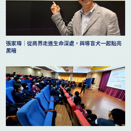
張家瑋｜從商界走進生命深處，與導盲犬一起點亮
黑暗