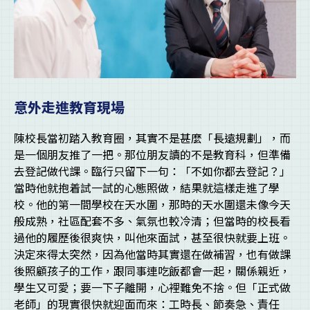
意外走進教育現場
陳校長當初踏入教育圈，其實不是甚麼「長遠規劃」，而
是一個朋友推了一把。那位朋友讀的不是教育科，但準備
去登記做代課。臨行只留下一句：「不如你都去登記？」
當時他就抱着試一試的心態照做，結果就這樣走進了學
校。他的第一間學校在天水圍，那時的天水圍還未像今天
般成熟，社區配套不多、氣氛也較冷清；但當時的校長看
過他的履歷後很爽快，叫他來面試，甚至很快就要上班。
決定來得太突然，因為他當時其實還在做補習，也有做課
後照顧孩子的工作，跟同事連吃飯都會一起，關係親近，
學生又可愛；要一下子離開，心裡難免不捨。但「正式做
老師」的現實很快就迎面而來：工時長、節奏急、責任