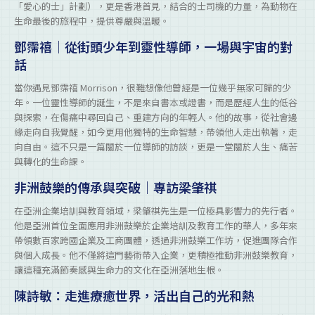
「愛心的士」計劃），更是香港首見，結合的士司機的力量，為動物在
生命最後的旅程中，提供尊嚴與溫暖。
鄧霈禧｜從街頭少年到靈性導師，一場與宇宙的對
話
當你遇見鄧霈禧 Morrison，很難想像他曾經是一位幾乎無家可歸的少
年。一位靈性導師的誕生，不是來自書本或證書，而是歷經人生的低谷
與探索，在傷痛中尋回自己、重建方向的年輕人。他的故事，從社會邊
緣走向自我覺醒，如今更用他獨特的生命智慧，帶領他人走出執著，走
向自由。這不只是一篇關於一位導師的訪談，更是一堂關於人生、痛苦
與轉化的生命課。
非洲鼓樂的傳承與突破｜專訪梁肇祺
在亞洲企業培訓與教育領域，梁肇祺先生是一位極具影響力的先行者。
他是亞洲首位全面應用非洲鼓樂於企業培訓及教育工作的華人，多年來
帶領數百家跨國企業及工商團體，透過非洲鼓樂工作坊，促進團隊合作
與個人成長。他不僅將這門藝術帶入企業，更積極推動非洲鼓樂教育，
讓這種充滿節奏感與生命力的文化在亞洲落地生根。
陳詩敏：走進療癒世界，活出自己的光和熱