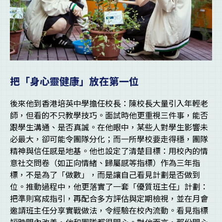
把「身心靈健康」放在第一位
後來他到香港培英中學擔任校長：陳校長大量引入年輕老
師，但看的不只教學技巧。面試時他更重視三件事，能否
跟學生溝通、是否真誠。在他眼中，某些人對學生影響未
必最大，卻可能令團隊分化；而一所學校要走得穩，團隊
精神與信任感是地基。他也設定了清楚目標：用校內的情
意社交問卷（如正向情緒、歸屬感等指標）作為三年指
標，不是為了「做數」，而是讓自己看見計劃是否做到
位。推動過程中，他更落實了一套「優質班主任」計劃：
把準則寫成指引，再配合多方評估與定期檢視，並在月會
邀請班主任分享實戰做法，令經驗在校內流動。看見指標