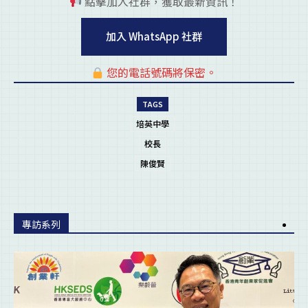
點擊加入社群，獲取最新資訊！
pl
加入 WhatsApp 社群
您的電話號碼將保密。
pl
TAGS
培英中學
校長
陳俊賢
專訪系列