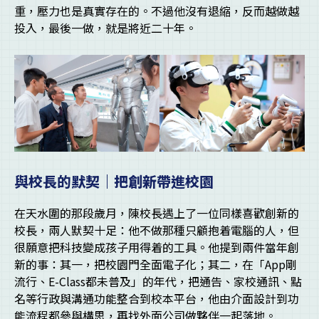
重，壓力也是真實存在的。不過他沒有退縮，反而越做越
投入，最後一做，就是將近二十年。
與校長的默契｜把創新帶進校園
在天水圍的那段歲月，陳校長遇上了一位同樣喜歡創新的
校長，兩人默契十足：他不做那種只顧抱着電腦的人，但
很願意把科技變成孩子用得着的工具。他提到兩件當年創
新的事：其一，把校園門全面電子化；其二，在「App剛
流行、E-Class都未普及」的年代，把通告、家校通訊、點
名等行政與溝通功能整合到校本平台，他由介面設計到功
能流程都參與構思，再找外面公司做夥伴一起落地。