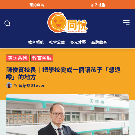
預約專訪
加入社群
教育領航
社會公益
多元才藝
品牌故事
專訪系列
教育領航
陳俊賢校長｜把學校變成一個讓孩子「想返
嚟」的地方
✎
黃紹堅 Steven