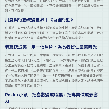
結構讓他第一眼就愛上了這個地方。這裡並非傳統的藝術空間，而是一
個充滿可能性的「藝術圍爐」，不僅能讓藝術發生，更希望讓人聚在一
起、互相取暖。
用愛與行動改變世界｜《苗圃行動》
在香港，有一群人默默耕耘，透過教育與支援，為偏遠地區的孩子帶來
希望。他們來自《苗圃行動》，一個以義工為主導的非牟利機構，致力
於幫助有需要的兒童，讓知識成為他們改變命運的橋樑。
老友快途美｜用一張照片，為長者留住最美時光
在香港，人口老化問題日益嚴峻。根據統計，65歲或以上的長者人口已
接近全港總人口的四分之一。這不是一串冰冷的數字，而是無數正在默
默生活的長者，他們可能獨居、生活簡單，甚至多年來從未為自己留下
過一張正式的照片。正是在這樣的背景下，「港澳愛傳承商龍會」發起
了一項充滿人情味的慈善行動——「老友快途美」，由專業攝影師與義
工組成團隊，走入屋邨與護老院，為長者免費拍攝個人照，記錄他們最
真摯的笑容與生活的痕跡。
Rokku 小鎖｜把喜歡變成職業，把專業做成影響
力...
在香港的插畫與電繪圈，Rokku小鎖是不少讀者聽過、也看過作品的名