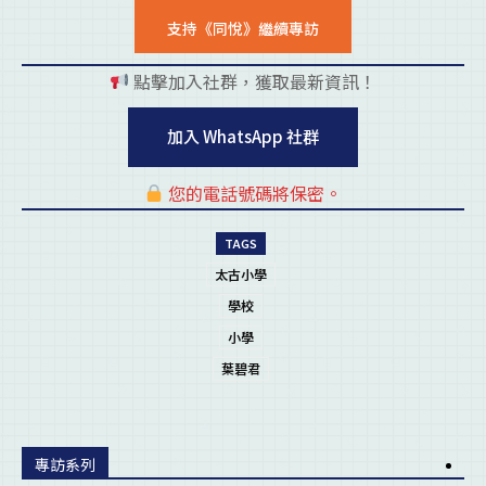
支持《同悅》繼續專訪
點擊加入社群，獲取最新資訊！
pl
加入 WhatsApp 社群
您的電話號碼將保密。
pl
TAGS
太古小學
學校
小學
葉碧君
專訪系列