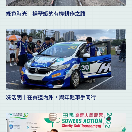
綠色時光｜楊翠娥的有機耕作之路
冼浩明｜在賽道內外，與年輕車手同行