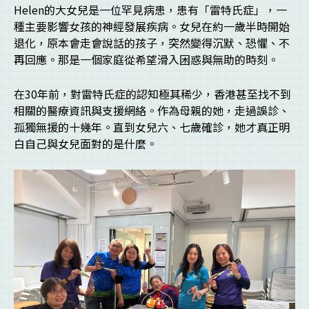
Helen的大女兒是一位罕見病患，患有「雷特氏症」，一
種主要影響女孩的神經發展疾病。女兒在約一歲半時開始
退化，原本會走會說話的孩子，突然變得沉默、恐懼、不
再回應。那是一個家庭從希望滑入困惑與無助的時刻。
在30年前，對雷特氏症的認知極其稀少，香港甚至找不到
相關的醫療資訊與支援網絡。作為母親的她，走過誤診、
孤獨無援的十幾年。直到女兒六、七歲確診，她才真正明
白自己與女兒面對的是什麼。