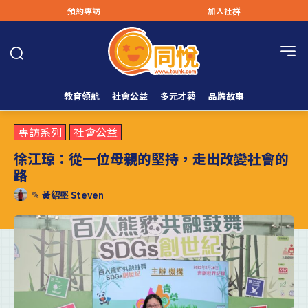
預約專訪
加入社群
教育領航
社會公益
多元才藝
品牌故事
專訪系列
社會公益
徐江琼：從一位母親的堅持，走出改變社會的
路
✎
黃紹堅 Steven