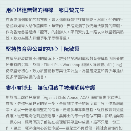
用心搭建無聲的橋樑｜邵日贊先生
在香港這個繁忙的都市裡，聾人這個群體往往被忽略。然而，他們的生
活並非如常人想像般簡單，無聲的世界裡充滿了我們無法察覺的障礙。
作為香港慈善組織「龍耳」的創辦人，邵日贊先生一路以來以堅韌與熱
忱，致力為聾人群體爭取平等和尊重。
堅持教育與公益的初心｜阮敏靈
在現今經濟環境不穩的情況下，許多非牟利組織和教育機構都面臨著前
所未有的挑戰。然而，Effort Plus Workshop 創辦人阮敏靈小姐 (Ling)
仍然堅守初心，致力於藝術教育與社區公益，為基層兒童和青少年提供
更多學習與成長的機會。
婁小君博士｜讓每個孩子被理解與守護
對於防止虐待兒童會（Against Child Abuse, ACA）總幹事婁小君博士
來說，走進兒童世界的第一步，是嘗試從孩子的角度看世界。作為總幹
事，她以一份溫柔而堅定的信念，走過多年專業歷程，從性教育到兒童
保護，從管理崗位到遊戲治療，婁博士的每一步看似不同，卻都指向同
一個方向：讓每個孩子都能在被理解與尊重中成長。這不只是一份工
作，更是一種深植內心的使命感——讓兒童不再受傷，讓社會更懂得如