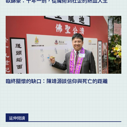
歐錦豪：十年一劍，從魔術到社企的熱血人生
臨終關懷的缺口：陳靖源談信仰與死亡的距離
延伸閱讀