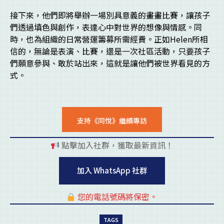
接下來，他們即將舉辦一場別具意義的畫畫比賽，讓孩子
們透過填色與創作，表達心中對世界的想像與情感。同
時，也為組織的日常營運籌募所需經費。正如Helen所相
信的，無論是表演、比賽，還是一次社區活動，只要孩子
們願意參與、敢於站出來，這就是讓他們被世界看見的方
式。
支持《同悅》繼續專訪
點擊加入社群，獲取最新資訊！
pl
加入 WhatsApp 社群
您的電話號碼將保密。
pl
TAGS