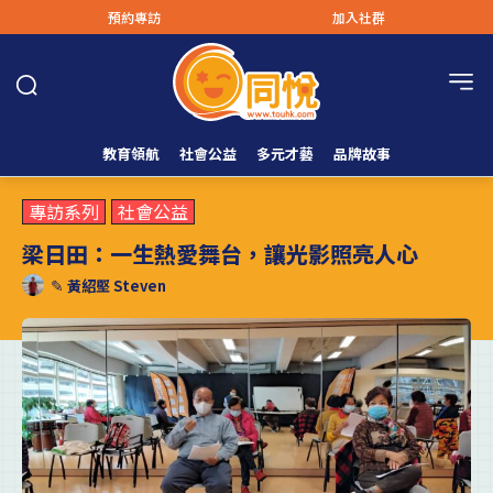
預約專訪
加入社群
教育領航
社會公益
多元才藝
品牌故事
專訪系列
社會公益
梁日田：一生熱愛舞台，讓光影照亮人心
✎
黃紹堅 Steven