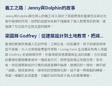
義工之路｜Jenny與Dolphin的故事
Jenny和Dolphin兩位熱心的義工深入探討了家庭教育的重要性及其在社
會中發揮的作用。她們的經歷和見解不僅展現了個人對教育的熱情，還
強調了在社區中互助互愛的精神。
梁國鋒 Godfrey｜從建築設計到土地教育，把減...
香港的節奏快得讓人忘記呼吸：工時拉長、訊息轟炸、孩子的課表排得
密不透風，大人也常把疲憊當作常態。Living Farm 生活農莊負責人梁國
鋒 Godfrey 走過兩個世界，在香港感受過讀書與生活的高壓，也在英國
的農場校園裡體會過另一種成長方式：把學習放進土地與日常。多年
後，他從建築與設計行業的高速旋轉中抽身，選擇回到一塊地，親手把
「減壓」變成看得見、摸得到的空間與社群。這不是一時衝動的轉身，
而是一場關於自我重整、也關於如何陪孩子長大的真實實驗。