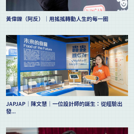
黃偉鑠（阿反）｜用搖搖轉動人生的每一圈
JAPJAP｜陳文慧｜一位設計師的誕生：從經驗出
發...