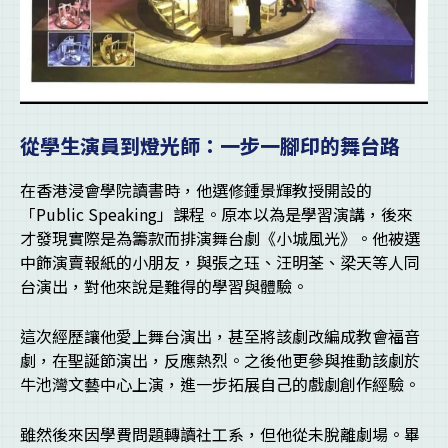
從學生演員到燈光師：一步一腳印的舞台路
在香港浸會學院讀書時，他選修鍾景輝教授開設的
「Public Speaking」課程。原本以為是學習演講，後來
才發現實際是為籌款而排演舞台劇《小城風光》。他被選
中飾演賣報紙的小朋友，與張之珏、汪明荃、梁天等人同
台演出，對他來說是難得的學習與體驗。
這次經歷讓他愛上舞台演出，甚至將該劇改編成教會福音
劇，在聖誕節演出，反應熱烈。之後他更參與推動該劇於
牛池灣文藝中心上演，進一步拓展自己的戲劇創作經驗。
雖然後來因學費問題轉讀社工系，但他從未脫離劇場。畢