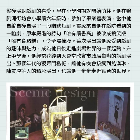
梁導演對戲劇的喜愛，早在小學時期就開始萌芽。他在鴨
脷洲街坊會小學讀六年級時，參加了畢業禮表演，當中他
自編自導自演了一段幽默短劇。靈感來自他在戲院看到的
一齣劇，原本嚴肅的詩句「唯有讀書高」被改成搞笑版
「唯有食豬糕」，令全場捧腹。這次演出讓他感受到戲劇
的趣味與魅力，成為他日後走進劇場世界的一個起點。升
上中學後，他經常花錢到大會堂欣賞市政局舉辦的話劇演
出。那個年代的觀眾門檻低，讓他有機會接觸到鮑漢琳、
陳友厚等人的精彩演出，也讓他一步步走近舞台的世界。