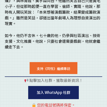
爛》，與林青霞、吳宇森同台。他雖然笑言自己只是黃毛
小子，但從那時起便一直在學習、偷師、實踐。他說，那
時有人開玩笑說：「本來想著演戲籌款，結果變成籌款演
戲。」雖然是笑話，卻道出當年劇場人為理想自資演出的
現實。
如今，他仍不言休。七十歲的他，仍參與社區演出、技術
支援、文化推廣。他說，只要社會還需要戲劇，他就會繼
續走下去。
支持《同悅》繼續專訪
點擊加入社群，獲取最新資訊！
pl
加入 WhatsApp 社群
您的電話號碼將保密。
pl