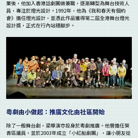
業後，他加入香港話劇團做兼職，逐漸轉型為舞台技術人
員，專注於燈光設計。1992年，他為《我和春天有個約
會》擔任燈光設計，並憑此作品獲得第二屆全港舞台燈光
設計獎，正式在行內站穩腳步。
粵劇由小做起：推廣文化由社區開始
除了一般舞台劇，梁導演亦投身於粵劇推廣。他曾擔任葵
青區議員，並於2003年成立「小紅船劇團」，讓小朋友從