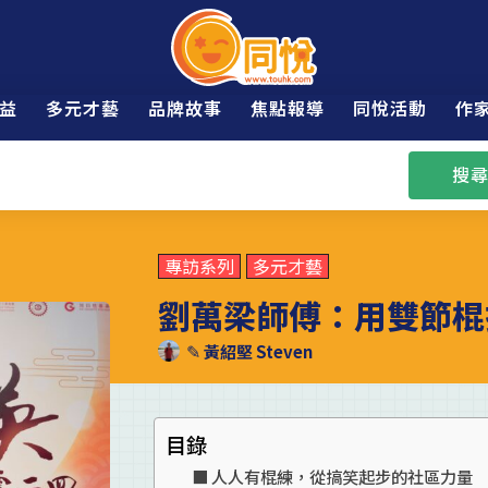
益
多元才藝
品牌故事
焦點報導
同悅活動
作
搜尋
專訪系列
多元才藝
劉萬梁師傅：用雙節棍
✎
黃紹堅 Steven
目錄
人人有棍練，從搞笑起步的社區力量