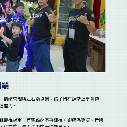
開端
、情緒管理與左右腦協調。孩子們在課堂上學會傳
達能力。
雙節棍冠軍；有些雖然不再練棍，卻成為導演、音樂
，也或許只是人生中的一段啟蒙。」