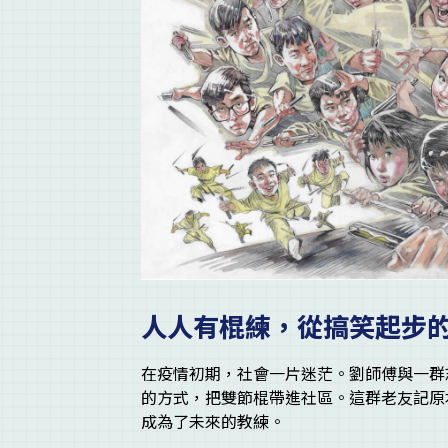
人人有棍練，從搞笑起步
在疫情初期，社會一片迷茫。劉師傅與一群
的方式，把雙節棍帶進社區。這群老友記原
成為了未來的教練。