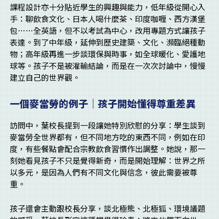
課程設計亦十分貼近學生的興趣與能力，低年級從開心入
手：聊飲食文化、日本人喝什麼茶、印度咖喱、西方漢堡
包……全英語，但不以考試為中心，改用專題方式讓孩子
表達。到了中年級，延伸到歷史建築、文化、瀕臨絕種動
物；高年級再進一步談環保與時事，如全球暖化、愛護地
球等。孩子不是被灌輸結論，而是在一次次討論中，慢慢
建立自己的世界觀。
一個麥當勞的例子｜孩子開始懂得尊重差異
訪問中，葉校長提到一段讓她特別欣慰的分享：學生談到
麥當勞全世界都有，但不同地方吃的東西不同，例如在印
度，有些餐點會配合宗教飲食習慣作出調整。她說，那一
刻她看見孩子不只是覺得新奇，而是開始理解：世界之所
以多元，是因為人們有不同文化與信念，彼此需要被尊
重。
孩子還會主動跟校長分享，談北極熊、北極狐、環境議題