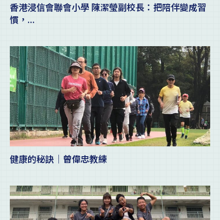
香港浸信會聯會小學 陳潔瑩副校長：把陪伴變成習
慣，...
健康的秘訣｜曾偉忠教練