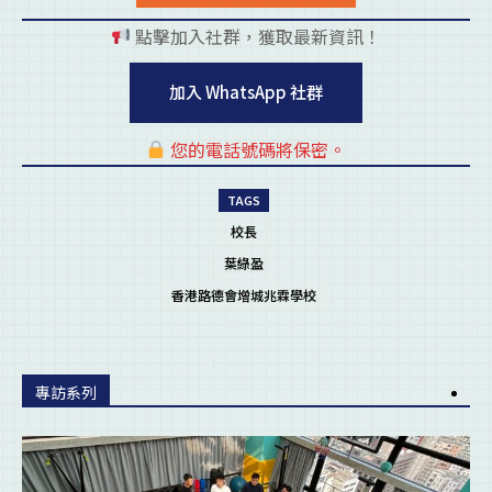
點擊加入社群，獲取最新資訊！
pl
加入 WhatsApp 社群
您的電話號碼將保密。
pl
TAGS
校長
葉綠盈
香港路德會增城兆霖學校
專訪系列