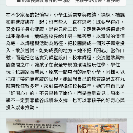
在不少家長的記憶裡，小學生活常常與成績、操練、補課
和趕進度綁在一起；也有些人一直在思考：既要學得好，
又要孩子身心健康，是否只能二選一？走進香港路德會增
城兆霖學校，葉綠盈校長給出另一種答案，以清晰的價值
為底，以課程與活動為路徑，把校園變成一個孩子願意投
入、敢於嘗試、能夠成長的地方。她不把「開心」當作口
號，而是把它落實到課堂設計、校本課程、交流體驗與校
園空間之中，讓孩子在安全守規的環境裡玩住學、學住
玩；也讓家長看見，原來一間屯門的屋邨小學，同樣可以
把孩子帶向更寬廣的世界。她回想自己的教育路過去在九
龍東教任教多年，來到這裡擔任校長四年，她形容自己是
「好開心」的，不只是換了崗位，而是重新看見：原來上
學不一定要靠催谷成績來支撐，也可以靠孩子的好奇心與
投入感來推動。