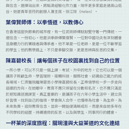
與信念，選擇站出來，將點滴經驗化作力量，陪伴更多家庭走過高山低
谷。她是青草音符的創辦人兼主席，徐江琼（Helen）。
葉偉賢師傅：以拳悟道，以教傳心
在香港這座快節奏的城市裡，有一位武術師傅默默堅守著一門傳統、一
道信念、一份初心。他是洪拳師傅葉偉賢，一位對中國功夫有深刻體會
並身體力行的實踐者與傳承者。他不單是一位老師，更是一位不斷學習
的學生；他的教學路上，不只是拳腳交鋒，更是思辨與反思的交集。
陳嘉碧校長｜讓每個孩子在校園裏找到自己的位置
一所小學，可以不只是一個上課、考試、升中的地方。它也可以是一個
讓孩子照顧生命、學習理財、接觸科技、服務社會、認識自己能力的成
長場域。仁濟醫院羅陳楚思小學陳嘉碧校長，正帶領學校一步一步走向
這樣的方向。在她眼中，教育不應只停留在分數和名次，也不應只滿足
於把知識送進課室。真正重要的，是讓孩子在六年小學生活中，建立良
好習慣，找到自己的強項，學會與人合作，也懂得為社會、為生命、為
未來負責。這份教育信念，並非一開始便清晰成形，而是來自她多年在
不同學校的經歷、持續進修的反思，以及與學生、同事同行的體會。
一杯茶的深度旅程：關琬潼與大益茶道的文化連結