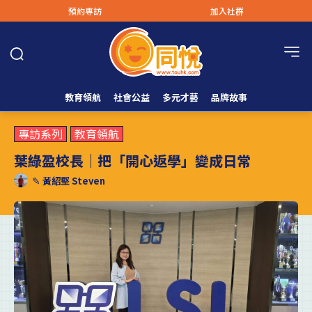
預約專訪
加入社群
教育領航
社會公益
多元才藝
品牌故事
專訪系列
教育領航
葉綠盈校長｜把「開心返學」變成日常
✎
黃紹堅 Steven