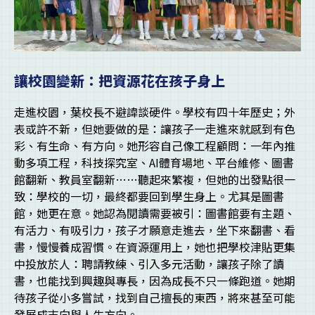
讓校園變新：把資源花在孩子身上
走進校園，葉校長不避諱談硬件。學校有四十年歷史；外
表或許不新，但她要做的是：讓孩子一走進來就感到有色
彩、有生命、有方向。她形容自己像工程顧問：一年內推
動多項工程，科技探究室、AI體育場地、平台維修、圖書
館翻新、教員室翻新……聽起來繁複，但她的出發點很一
致：學校的一切，最終都要回到學生身上。尤其是圖書
館，她更在意。她認為閱讀需要被引：圖書館要有主題、
有活力、有吸引力，孩子才願意走進去，坐下來翻書、看
書，慢慢養成習慣。在資源運用上，她也把學校津貼更集
中投放於人：聘請教練、引入多元活動，讓孩子除了讀
書，也能找到興趣與專長，因為成長不只一條跑道。她期
待孩子從小多嘗試，找到自己擅長的東西，將來甚至可能
發展成志向與人生方向。