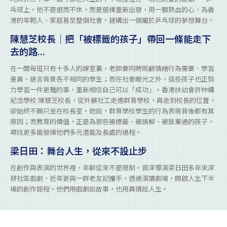
乓球上。他不是退而不休，而是選擇重新出發，用一顆熱血的心，為香
港的年輕人、家庭甚至整個社會，建構出一個屬於乒乓球的夢想舞台。
陳慧芝校長｜把「被標籤的孩子」帶回一條能走下
去的路...
在一間每班只有十多人的課室裏，老師要同時照顧情緒行為需要、學習
差異、語言背景各不相同的學生；而在社會眼光之外，這些孩子也正努
力學習一件更難的事，重新相信自己可以「成功」。香港扶幼會許仲繩
紀念學校 陳慧芝校長，從外展社工走進群育學校，再走到校長的位置，
卻始終不願只坐在校長室。她說，群育學校學生的行為表現背後都有其
原因；而教育的價值，正是為那些被標籤、被誤解、被放棄過的孩子，
尋找更多能發揮他們多元潛能及長處的過程。
梁日田：舞台人生，從來不設止步
在創作與表演的世界裡，年齡從來不是限制。資深導演梁日田多年來深
耕社區戲劇，近年更與一群老友記攜手，透過演讀劇場，開啟人生下半
場的創作旅程。他們用戲劇說故事，也用真情說人生。