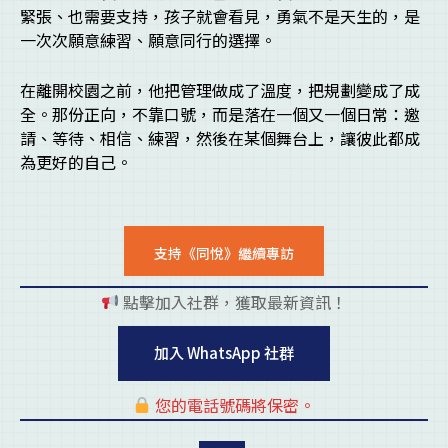
緊張、也需要支持，孩子就會看見，勇氣不是天生的，是
一次次願意練習、願意同行的選擇。
在離開校園之前，他把管理做成了溫度，把規劃變成了成
全。那份正向，不靠口號，而是落在一個又一個日常：邀
請、等待、相信、練習，然後在某個舞台上，讓彼此都成
為更好的自己。
支持《同悅》繼續專訪
點擊加入社群，獲取最新資訊！
pl
加入 WhatsApp 社群
您的電話號碼將保密。
pl