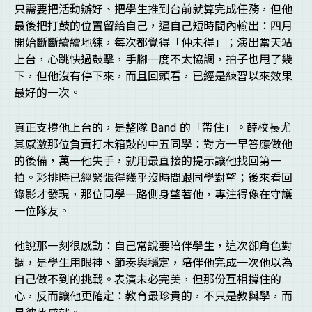
只需要把活動辦好、把學生推到台前就算完成任務，但他
最後把打鼓的位置留給自己，逼自己短時間內輸出：四月
開始斷斷續續地練，每次都覺得「仲未得」；演出當天站
上台，心跳快過鼓擊，手腳一度不太協調，拍子也甩了幾
下，但他沒有停下來，而且回頭看，已經是練習以來效果
最好的一次。
真正支撐他上台的，是整隊 Band 的「帶住」。薛校長尤
其感激那位負責打木箱鼓的中五同學：對方一早答應做他
的後備，萬一他失手，就用最直接的提示讓他找回第一
拍。彩排時已經緊張得幾乎沒時間跟同學對望；後來看回
錄影才發現，那位同學一路側身望著他，專注得像在守護
一位隊友。
他說那一刻很感動：自己常說要陪伴學生，這次卻角色對
調，是學生用眼神、節奏與穩定，陪伴他完成一次他以為
自己做不到的挑戰。表演未必完美，但那份互相撐住的
心，反而讓他更確定：教育最珍貴的，不只是教與學，而