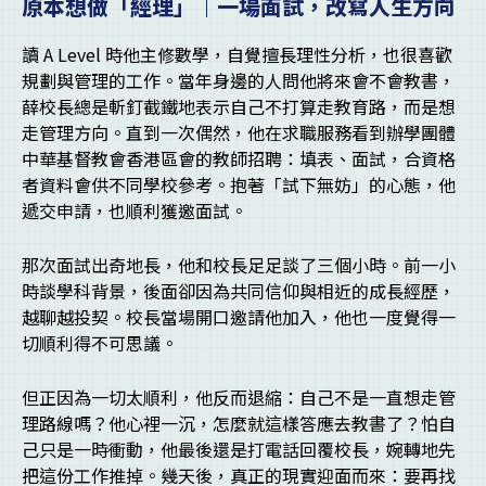
原本想做「經理」｜一場面試，改寫人生方向
讀 A Level 時他主修數學，自覺擅長理性分析，也很喜歡
規劃與管理的工作。當年身邊的人問他將來會不會教書，
薛校長總是斬釘截鐵地表示自己不打算走教育路，而是想
走管理方向。直到一次偶然，他在求職服務看到辦學團體
中華基督教會香港區會的教師招聘：填表、面試，合資格
者資料會供不同學校參考。抱著「試下無妨」的心態，他
遞交申請，也順利獲邀面試。
那次面試出奇地長，他和校長足足談了三個小時。前一小
時談學科背景，後面卻因為共同信仰與相近的成長經歷，
越聊越投契。校長當場開口邀請他加入，他也一度覺得一
切順利得不可思議。
但正因為一切太順利，他反而退縮：自己不是一直想走管
理路線嗎？他心裡一沉，怎麼就這樣答應去教書了？怕自
己只是一時衝動，他最後還是打電話回覆校長，婉轉地先
把這份工作推掉。幾天後，真正的現實迎面而來：要再找