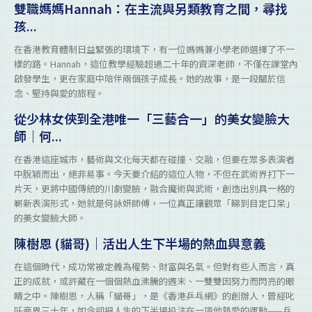
雙職媽媽Hannah：在主流與另類教育之間，尋找
孩...
在香港教育體制日益緊張的環境下，有一位媽媽兼小學老師選擇了不一
樣的路。Hannah，這位教學經驗超過二十年的資深老師，不僅在課堂內
啟發學生，更在家庭中陪伴兩個孩子成長。她的故事，是一段關於信
念、堅持與愛的旅程。
從少林女俠到全港唯一「三藝合一」的美女變臉大
師｜何...
在香港這座城市，藝術與文化每天都在碰撞、交融，但要在眾多表演者
中脫穎而出，絕非易事。今天要介紹的這位人物，不但在武術界打下一
片天，更將中國傳統的川劇變臉，融合魔術與武術，創造出別具一格的
嶄新表演形式，她就是何詠妍師傅，一位真正讓觀眾「睇到目定口呆」
的美女變臉大師。
陳樹恩 (貓哥)｜活出人生下半場的熱血與意義
在這個時代，成功常被定義為權勢、財富與名氣。但對有些人而言，真
正的成就，或許藏在一個個熱血沸騰的週末、一雙雙因努力而閃亮的眼
睛之中。陳樹恩，人稱「貓哥」，是《香港乒乓網》的創辦人，曾經叱
吒商界三十年，如今卻把人生的下半場投注在一項他熱愛的運動——乒