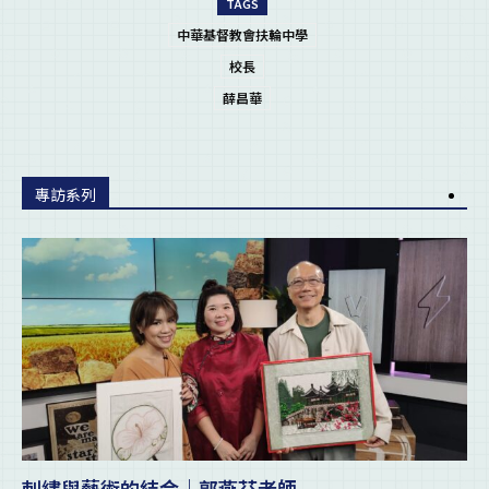
TAGS
中華基督教會扶輪中學
校長
薛昌華
專訪系列
刺繡與藝術的結合｜郭燕芬老師