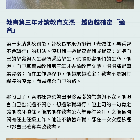
教書第三年才讀教育文憑｜越做越確定「適
合」
第一步踏進校園後，薛校長本來仍抱著「先做住，再看會
不會轉行」的想法。沒想到一做就感覺到成就感：能把自
己的學識與人生觀傳遞給學生，也能影響他們的生命。他
說，自己其實是教到第三年才去讀教育文憑，慢慢補足專
業資格；而在工作過程中，他越來越確定：教書不是誤打
誤撞的停靠，而是適合自己的路。
那段日子，香港社會也曾出現移民潮的焦慮與不安。他坦
言自己也試過不開心、想過辭職轉行，但上司的一句肯定
讓他咬牙撐住。後來他在教書第六年獲得晉升，之後長時
間擔任主任級工作。他並不執著升職，卻在一次次經驗裡
印證自己確實喜歡教書。