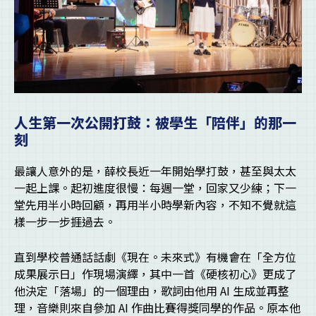
人生第一次公開打鼓：被學生「陪伴」的那一
刻
最讓人意外的是，薛校長近一年開始學打鼓，甚至與太太
一起上課。起初進度很慢：每週一堂，回家又少練；下一
堂先用半小時回顧，再用半小時學新內容，不知不覺就這
樣一步一步捱過去。
直到學校普通話話劇《現在。未來式》有機會在「全方位
成果展示日」作現場演繹，其中一首《硬核初心》更成了
他決定「落場」的一個理由，歌詞由他用 AI 生成並再整
理，音樂則來自參加 AI 作曲比賽得獎同學的作品。原本他