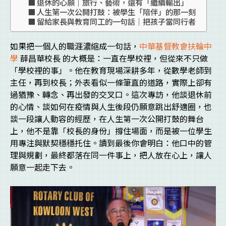
退休的心願｜旅行、藝術，還有「繼續輸出」
人生第一次公開打鼓：被學生「陪伴」的那一刻
留給家長與教育同工的一句話｜把孩子當同行者
如果把一個人的職涯濃縮成一句話，
中華基督教會扶輪中
學
薛昌華校長 的大概是：一直在學校裡，但從來不只做
「學校裡的事」。他在教育現場深耕多年，從數學老師到
主任，再到校長；外表看似一條筆直的道路，實際上卻有
過猶豫、轉念、再出發的交叉口。這次專訪，他談退休前
的心情、談如何在疫情與人生後段仍願意跳出舒適圈，也
談一段讓人動容的經歷，在人生第一次公開打鼓的舞台
上，他不是靠「校長的身份」撐住場面，而是被一位學生
用專注與默契穩穩托住。讀到最後你會明白：他口中的管
理與規劃，最終都落在同一件事上，把人放在心上，讓人
願意一起走下去。