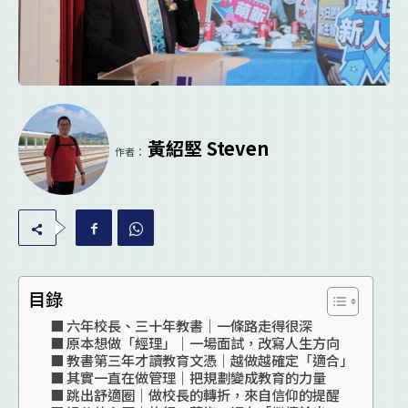
黃紹堅 Steven
作者：
目錄
六年校長、三十年教書｜一條路走得很深
原本想做「經理」｜一場面試，改寫人生方向
教書第三年才讀教育文憑｜越做越確定「適合」
其實一直在做管理｜把規劃變成教育的力量
跳出舒適圈｜做校長的轉折，來自信仰的提醒