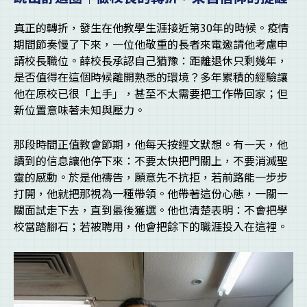
真正的轉折，發生在他教學生涯接近第30年的時候。疫情
期間節奏慢了下來，一位他敬重的長者來電邀請他考慮申
請校長職位。薛校長承認自己猶豫：距離退休只剩幾年，
是否值得在這個時候離開熟悉的環境？多年累積的經驗讓
他在原校已很「上手」，甚至不太需要把工作帶回家；但
新位置意味著未知與壓力。
那段時間正值教會節期，他每天按經文默想。有一天，他
讀到的信息讓他停下來：不要太快把門關上，不要消滅聖
靈的感動。於是他禱告，願意先不抗拒，若前路能一步步
打開，他就把那視為一種帶領。他帶著這份心態，一關一
關面試走下去，直到最後獲選。他也清楚表明：不會把學
校當踏腳石；若被聘用，他會把餘下的職涯投入在這裡。