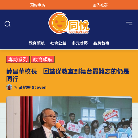
預約專訪
加入社群
教育領航
社會公益
多元才藝
品牌故事
專訪系列
教育領航
薛昌華校長｜回望從教室到舞台最難忘的仍是
同行
✎
黃紹堅 Steven