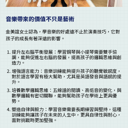
音樂帶來的價值不只是藝術
金美誼女士認為，學音樂的好處遠不止於演奏技巧，它對
孩子的成長有著深遠的影響。
提升左右腦平衡發展：學習鋼琴與小提琴需要雙手協
調，能夠促進左右腦的發展，提高孩子的邏輯思維與創
造力。
增強語言能力：音樂訓練能夠提升孩子的聽覺敏感度，
對於語言學習有極大幫助，尤其是英語發音與語感的提
升。
培養數學邏輯思維：五線譜的閱讀、高低音的變化，與
數學邏輯有密切關聯，能夠幫助孩子在學術上更具優
勢。
塑造自律與毅力：學習音樂需要長期練習與堅持，這種
訓練能夠讓孩子在未來的人生中，更具自律性與耐心，
面對挑戰時更加堅強。