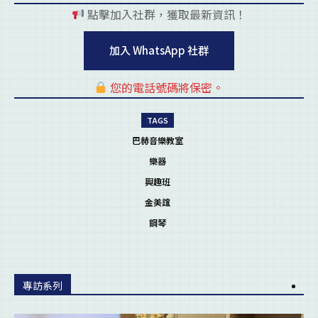
點擊加入社群，獲取最新資訊！
pl
加入 WhatsApp 社群
您的電話號碼將保密。
pl
TAGS
巴赫音樂教室
樂器
興趣班
金美誼
鋼琴
專訪系列