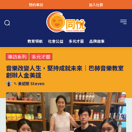
預約專訪
加入社群
教育領航
社會公益
多元才藝
品牌故事
專訪系列
多元才藝
音樂改變人生，堅持成就未來｜巴赫音樂教室
創辦人金美誼
✎
黃紹堅 Steven