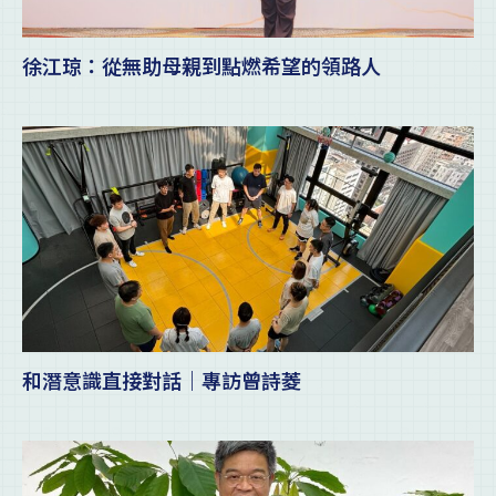
徐江琼：從無助母親到點燃希望的領路人
和潛意識直接對話｜專訪曾詩菱