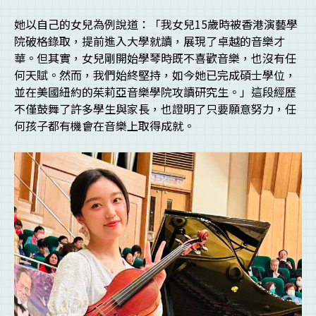
她以自己的女兒為例說道：「我女兒15歲時被香港演藝學
院破格錄取，提前進入大學就讀，展現了卓越的音樂才
華。但其實，女兒剛開始學琴時既不喜歡音樂，也沒有任
何天賦。然而，我們始終堅持，如今她已完成碩士學位，
並在美國紐約的茱莉亞音樂學院攻讀研究生。」這段經歷
不僅鼓舞了許多學生與家長，也證明了只要願意努力，任
何孩子都有機會在音樂上取得成就。