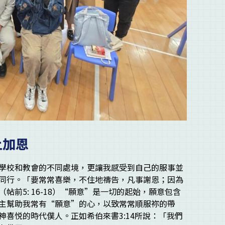
上加恩
學校和教會的不同處境，更讓我感受到自己的服事並
同行。「要常常喜樂，不住地禱告，凡事謝恩；因為
前5: 16-18）“願意”是一切的起始，願意包含
主幫助我常有“願意”的心，以致常常順服祢的帶
喜悦的時代僕人。正如希伯來書3:14所說：「我們