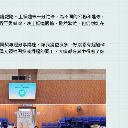
無路處處路。上個週末十分忙碌，為不同的公務和進修，
趕至愛蝶灣，晚上抵達觀塘，雖然繁忙，但仍然能在
袖團契專題分享講座，讓我獲益良多。好感恩有超過60
僕人領袖團契或課程的同工，大家都在其中得著了鼓