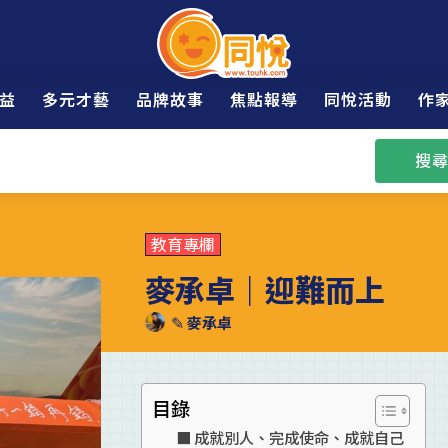
益
多元才藝
品牌故事
焦點報導
同悅活動
作
搜尋
教育專欄
麥承卓｜迎難而上
✎
麥承卓
目錄
成就別人、完成使命、成就自己