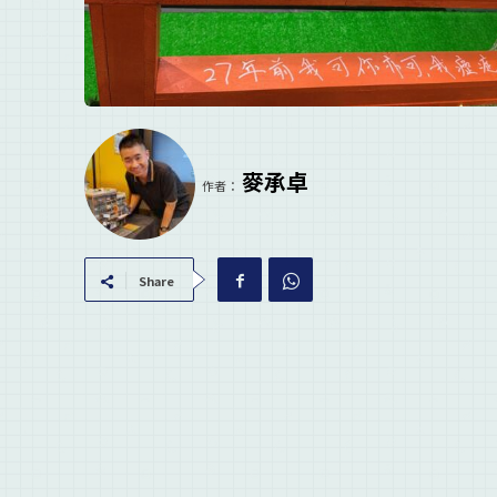
麥承卓
作者：
Share