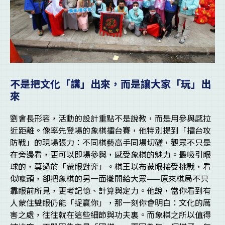
不是把文化「講」出來，而是讓大家「玩」出
來
劉會長形容，活動的設計重點不是說教，而是用參與感拉
近距離。像率先登場的象棋擂台賽，他特別提到「擂台攻
防戰」的現場張力：不同棋藝高手同場切磋，觀眾不只是
在旁邊看，更可以即場參與，感受象棋的魅力。最吸引眼
球的，莫過於「蒙眼對弈」。棋王以布蒙眼接受挑戰，看
似噱頭，卻把象棋的另一面攤開給大眾——原來棋局不只
靠眼前所見，更考記憶、計算與定力。他說，當你看到有
人蒙住雙眼仍能「捉贏你」，那一刻你會明白：文化的厲
害之處，往往就在這些細節與功夫裏。而象棋之所以值得