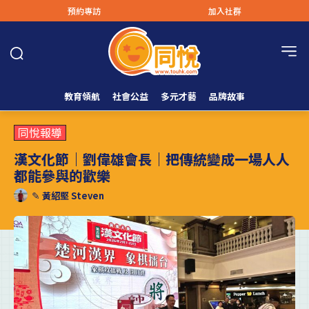
預約專訪
加入社群
教育領航
社會公益
多元才藝
品牌故事
同悅報導
漢文化節｜劉偉雄會長｜把傳統變成一場人人
都能參與的歡樂
✎
黃紹堅 Steven