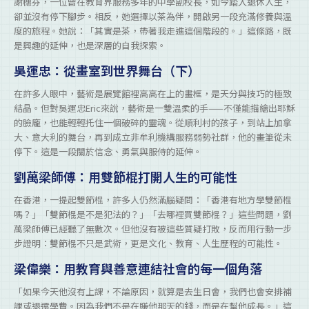
謝穗芬，一位曾在教育界服務多年的中學副校長，如今踏入退休人生，
卻並沒有停下腳步。相反，她選擇以茶為伴，開啟另一段充滿修養與溫
度的旅程。她說：「其實是茶，帶著我走進這個階段的。」這條路，既
是興趣的延伸，也是深層的自我探索。
吳運忠：從畫室到世界舞台（下）
在許多人眼中，藝術是展覽館裡高高在上的畫框，是天分與技巧的極致
結晶。但對吳運忠Eric來說，藝術是一雙溫柔的手——不僅能描繪出耶穌
的臉龐，也能輕輕托住一個破碎的靈魂。從順利村的孩子，到站上加拿
大、意大利的舞台，再到成立非牟利機構服務弱勢社群，他的畫筆從未
停下。這是一段關於信念、勇氣與服侍的延伸。
劉萬梁師傅：用雙節棍打開人生的可能性
在香港，一提起雙節棍，許多人仍然滿腦疑問：「香港有地方學雙節棍
嗎？」「雙節棍是不是犯法的？」「去哪裡買雙節棍？」這些問題，劉
萬梁師傅已經聽了無數次。但他沒有被這些質疑打敗，反而用行動一步
步證明：雙節棍不只是武術，更是文化、教育、人生歷程的可能性。
梁偉樂：用教育與善意連結社會的每一個角落
「如果今天他沒有上課，不論原因，就算是去生日會，我們也會安排補
課或退還學費。因為我們不是在賺他那天的錢，而是在幫他成長。」這