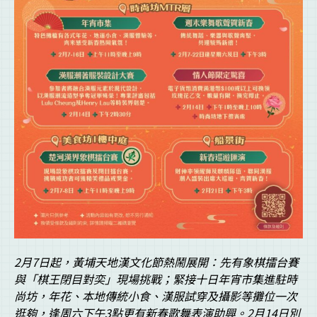
2
月7
日起，黃埔天地漢文化節熱鬧展開：先有象棋擂台賽
與「棋王閉目對奕」現場挑戰；緊接十日年宵市集進駐時
尚坊，年花、本地傳統小食、漢服試穿及攝影等攤位一次
逛夠，逢周六下午3
點更有新春歌舞表演助興。2
月14
日別