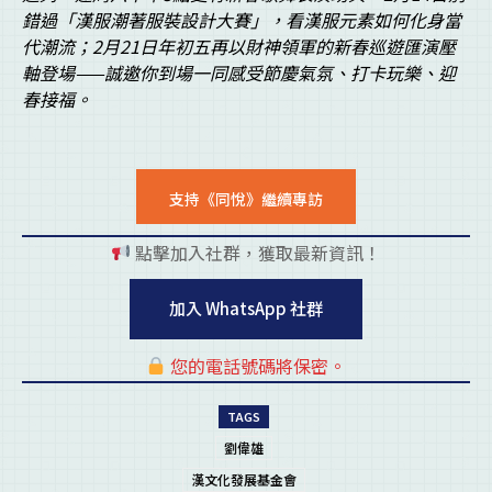
錯過「漢服潮著服裝設計大賽」，看漢服元素如何化身當
代潮流；2
月21
日年初五再以財神領軍的新春巡遊匯演壓
軸登場——
誠邀你到場一同感受節慶氣氛、打卡玩樂、迎
春接福。
支持《同悅》繼續專訪
點擊加入社群，獲取最新資訊！
pl
加入 WhatsApp 社群
您的電話號碼將保密。
pl
TAGS
劉偉雄
漢文化發展基金會