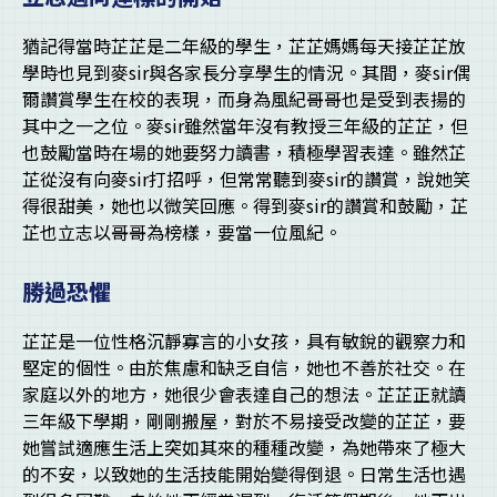
猶記得當時芷芷是二年級的學生，芷芷媽媽每天接芷芷放
學時也見到麥sir與各家長分享學生的情況。其間，麥sir偶
爾讚賞學生在校的表現，而身為風紀哥哥也是受到表揚的
其中之一之位。麥sir雖然當年沒有教授三年級的芷芷，但
也鼓勵當時在場的她要努力讀書，積極學習表達。雖然芷
芷從沒有向麥sir打招呼，但常常聽到麥sir的讚賞，說她笑
得很甜美，她也以微笑回應。得到麥sir的讚賞和鼓勵，芷
芷也立志以哥哥為榜樣，要當一位風紀。
勝過恐懼
芷芷是一位性格沉靜寡言的小女孩，具有敏銳的觀察力和
堅定的個性。由於焦慮和缺乏自信，她也不善於社交。在
家庭以外的地方，她很少會表達自己的想法。芷芷正就讀
三年級下學期，剛剛搬屋，對於不易接受改變的芷芷，要
她嘗試適應生活上突如其來的種種改變，為她帶來了極大
的不安，以致她的生活技能開始變得倒退。日常生活也遇