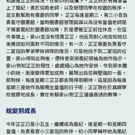
和跟進芷芷的情況。在麥sir的提攜下，芷芷終於有機會當
上了風紀，勇於協助老師，以及管理同學在校園的秩序，
並主動幫助有需要的同學。 芷芷每逢星期三，第三小息負
責看守圖書館。當時圖書館管理員誤以為沒有當值老師是
不需要風紀於圖書館站崗，於是便著芷芷前往休息。在這
件事情上，麥sir並沒有怪責芷芷，他反而耐心地告知她日
後應該如何面對不同的情況。有一次，芷芷需要負責看守
二望班的學弟學妹排隊的情況，可是她找不到二望班的位
置，麥sir得知此時後，便特意安排風紀領袖為她作指示。
麥sir熟知芷芷的個性，處處細心為她作安排，令到原本膽
小的她，漸漸變得更加成熟，展現出自信與堅強的一面。
那時候，每逢星期三芷芷都表現得很期待，這是因為每逢
星期三是她作為服務生當值的日子呢﹗芷芷現在於真鐸學
校健康地成長，實在有賴麥sir對芷芷循循善誘的教導。
蛻變到成長
今年芷芷已是小五生，繼續成為風紀，逢星期一和星期四
當值，負責看管小三望班的秩序。初小同學稱呼她為風紀