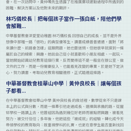
會。在一次訪問中，黃仲鳴先生透露了在推廣擲球運動過程中所遇到的
困難、解決方案以及他對未來的期許。
林巧儀校長｜把每個孩子當作一張白紙，陪他們學
會解難...
中華基督教會深愛堂幼稚園 林巧儀校長 回想自己的成長，並不是外界
想像中那種一路「很叻」的典型優等生。讀書成績普普通通，面對「將
來讀什麼、前路會怎樣」這類問題，她也曾迷惘。但她很早就摸到一條
屬於自己的線索：興趣。她說自己從小就喜歡和小朋友相處、一起玩。
當她開始認識幼兒教育這個行業，反而覺得這不是一般坐在辦公室、做
文件的工作，而是一份需要投入、也能看見改變的專業。於是她下定決
心，努力讀書、考取幼兒教育相關進修，正式踏進這條路。
中華基督教會桂華山中學｜黃仲良校長｜讓每個孩
子都看...
在中華基督教會桂華山中學 黃仲良校長 的敘述裡，數學從來不只是課
本上的公式與分數，而是一條牽引他走過成長、選擇與承擔的路。從屋
邨學校一路讀上去，他曾經因為遇到幾位好老師而被點燃興趣、被看見
努力、被交付信任；多年後，他把這些「被成就」的經驗，轉化成今天
帶領學校的教育取向：既重視學科的扎實，也更在意學生能否重新找回
自信與動力。特別在一所多元文化背景濃厚的校園裡，他用更貼近學生