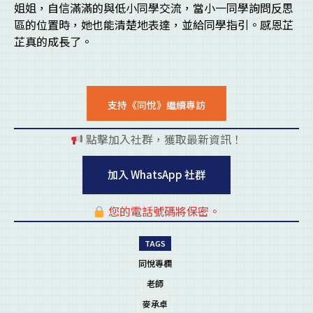
姐姐，自信滿滿的與低小同學交流，當小一同學詢問反思
區的位置時，她也能清楚地表達，並給同學指引。感恩芷
芷真的成長了。
支持《同悅》繼續專訪
點擊加入社群，獲取最新資訊！
pl
加入 WhatsApp 社群
您的電話號碼將保密。
pl
TAGS
同悅專欄
老師
麥承卓