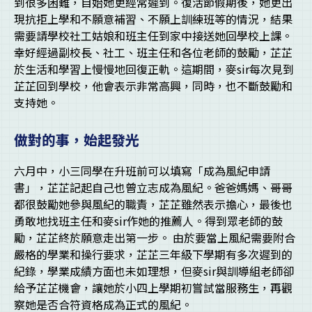
到很多困難，自始她更經常遲到。復活節假期後，她更出
現抗拒上學和不願意補習、不願上訓練班等的情況，結果
需要請學校社工姑娘和班主任到家中接送她回學校上課。
幸好經過副校長、社工、班主任和各位老師的鼓勵，芷芷
於生活和學習上慢慢地回復正軌。這期間，麥sir每次見到
芷芷回到學校，他會表示非常高興，同時，也不斷鼓勵和
支持她。
做對的事，始起發光
六月中，小三同學在升班前可以填寫「成為風紀申請
書」，芷芷記起自己也曾立志成為風紀。爸爸媽媽、哥哥
都很鼓勵她參與風紀的職責，芷芷雖然表示擔心，最後也
勇敢地找班主任和麥sir作她的推薦人。得到眾老師的鼓
勵，芷芷終於願意走出第一步。 由於要當上風紀需要附合
嚴格的學業和操行要求，芷芷三年級下學期有多次遲到的
紀錄，學業成績方面也未如理想，但麥sir與訓導組老師卻
給予芷芷機會，讓她於小四上學期初嘗試當服務生，再觀
察她是否合符資格成為正式的風紀。