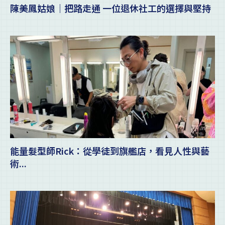
陳美鳳姑娘｜把路走通 一位退休社工的選擇與堅持
能量髮型師Rick：從學徒到旗艦店，看見人性與藝
術...