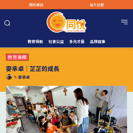
預約專訪
加入社群
教育領航
社會公益
多元才藝
品牌故事
教育專欄
麥承卓｜芷芷的成長
✎
麥承卓