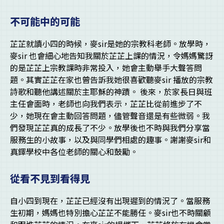
不可能中的可能
芷芷就讀小四的時候，麥sir是她的宗教科老師。放學時，
麥sir 也會細心地告知我關於芷芷上課的情況，令媽媽驚訝
的是芷芷上宗教課時非常投入，她會主動舉手大聲答問
題。其實芷芷在家也曾告訴我她很喜歡聽麥sir 播放的宗教
詩歌和聽他講述關於主耶穌的神蹟。 後來，於家長日與班
主任會面時，老師也向我們表示，芷芷比從前進步了不
少，她現在會主動回答問題，儘管聲音還是有些微弱。我
們發現芷芷真的成長了不少。放學後也不時與我們分享當
服務生的小故事，以及與同學們相處的趣事。謝謝麥sir和
真鐸學校中各位老師的關心和鼓勵。
從看不見到看得見
自小四到現在，芷芷已經沒有出現遲到的情況了。當服務
生初期，媽媽也特別擔心芷芷不能勝任。麥sir也不時關顧