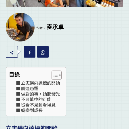
麥承卓
作者：
目錄
立志邁向達標的開始
勝過恐懼
做對的事，始起發光
不可能中的可能
從看不見到看得見
蛻變到成長
立志邁向達標的開始