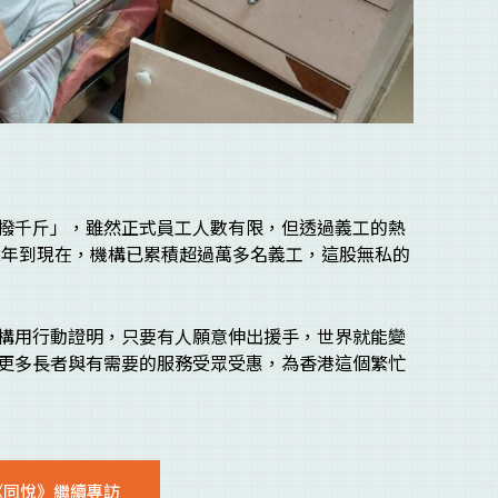
撥千斤」，雖然正式員工人數有限，但透過義工的熱
92年到現在，機構已累積超過萬多名義工，這股無私的
構用行動證明，只要有人願意伸出援手，世界就能變
更多長者與有需要的服務受眾受惠，為香港這個繁忙
《同悅》繼續專訪