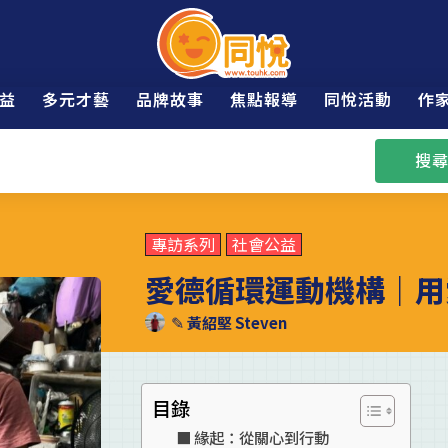
益
多元才藝
品牌故事
焦點報導
同悅活動
作
搜尋
專訪系列
社會公益
愛德循環運動機構｜用
✎
黃紹堅 Steven
目錄
緣起：從關心到行動