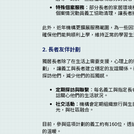
特殊個案服務
：部分長者的家居環境
個案情況動員義工協助清理，讓長者
此外，近年機構更擴展服務範圍，為一些因
確保他們能夠順利上學，維持正常的學習生
2.
長者友伴計劃
獨居長者除了在生活上需要支援，心理上的
劃」，讓義工與長者建立穩定的友誼關係。
探訪他們，減少他們的孤獨感。
定期探訪與聯繫
：每名義工與指定長
話關心他們的生活狀況。
社交活動
：機構會定期組織旅行與生
光，與社區融合。
目前，參與這項計劃的義工約有160位，
的溫暖。