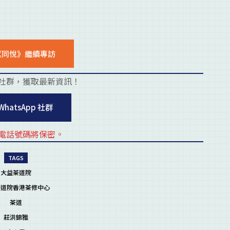
《同悅》繼續專訪
社群，獲取最新資訊！
placehold
WhatsApp 社群
電話號碼將保密。
placehold
TAGS
大益茶道院
茶道院香港茶修中心
茶道
莊洪錦雅