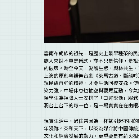
雲南布朗族的祖先，是歷史上最早種茶的民
族人來說不單是儀式，亦不只是信仰，是祖
的破壞。時至今天，愛護生態，與林共生，
上演的原創粤語舞台劇《茶馬古道．斷龍吟
現民族自強的精神，才令生活回復安逸。傅
染力強，中場休息也抽空與觀眾互動，令氣
領學生為視障人士安排了「口述影像」服務
潤台上台下的每一位，是一場實實在在由眼
現實生活中，過往曾因為一杯茶引起不同的
年浸跡。茶和天下，以茶為媒介將中國傳統
文化和經濟發展的動力，更重要是有薪火相