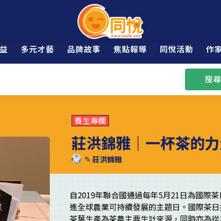
益
多元才藝
品牌故事
焦點報導
同悅活動
作
搜尋
養生專欄
莊洪錦雅｜一杯茶的力量
✎
莊洪錦雅
自2019年聯合國通過每年5月21日為國
進全球農業可持續發展的主題日。國際茶日
茶葉生產為茶農主要生計來源，同時亦為從