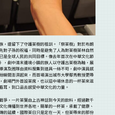
族，還留下了守護茶樹的祖訓。「祭茶樹」對於布朗
先對子孫的祝福，同時是避免了人為對茶樹茶林自然
已是全球人民的共同目標。像去年首次在中華文化節
》，劇中清末邊境小鎮的族人以守護古茶樹為軸，展
導演及圑隊由資料搜集到道具一絲不苟，劇中演員感
紛瞬間澎湃起來，而首場演出城市大學鄢秀教授更帶
，劇場門外首設茶席，也以這中場休息的一杯茶來滋
看耳，到口品去感受中華文化的力量。
戰爭，一片茶葉由上古神話到今天的飲料，經過數千
文化傳播到世界各地，簡單的一杯茶，承載了健康、
傳的延續。國際茶日只是定在一天，但茶帶來的那份