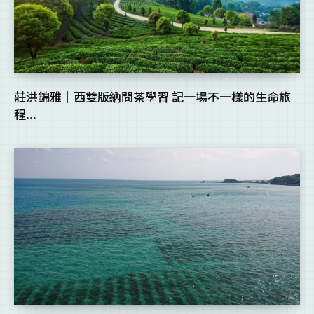
莊洪錦雅｜西雙版納問茶學習 記一場不一樣的生命旅
程...