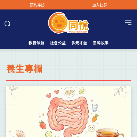
預約專訪
加入社群
教育領航
社會公益
多元才藝
品牌故事
養生專欄