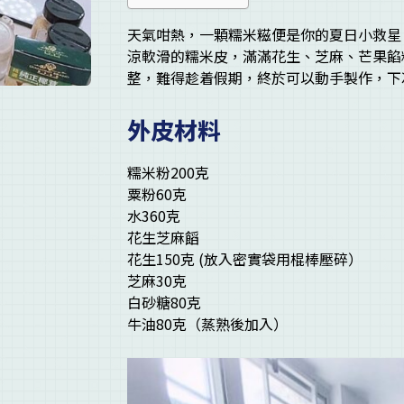
天氣咁熱，一顆糯米糍便是你的夏日小救星
涼軟滑的糯米皮，滿滿花生、芝麻、芒果餡
整，難得趁着假期，終於可以動手製作，下
外皮材料
糯米粉200克
粟粉60克
水360克
花生芝麻饀
花生150克 (放入密實袋用棍棒壓碎）
芝麻30克
白砂糖80克
牛油80克（蒸熟後加入）