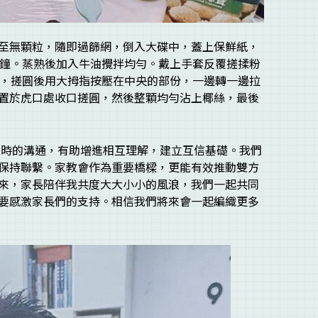
至無顆粒，隨即過篩網，倒入大碟中，蓋上保鮮紙，
分鐘。蒸熟後加入牛油攪拌均勻。戴上手套反覆搓揉粉
克，搓圓後用大拇指按壓在中央的部份，一邊轉一邊拉
置於虎口處收口搓圓，然後整顆均勻沾上椰絲，最後
、及時的溝通，有助增進相互理解，建立互信基礎。我們
保持聯繫。家教會作為重要橋樑，更能有效推動雙方
來，家長陪伴我共度大大小小的風浪，我們一起共同
要感激家長們的支持。相信我們將來會一起編織更多