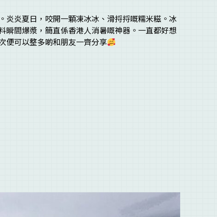
。炎炎夏日，咬開一顆凍冰冰、滑捋捋嘅糯米糍。冰
料瞬間爆漿，簡直係香港人消暑嘅神器。一直都好想
次便可以整多啲和朋友一齊分享