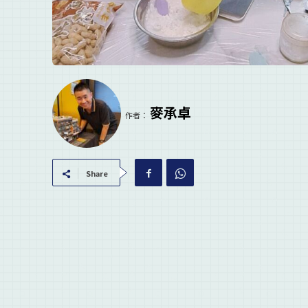
麥承卓
作者：
Share