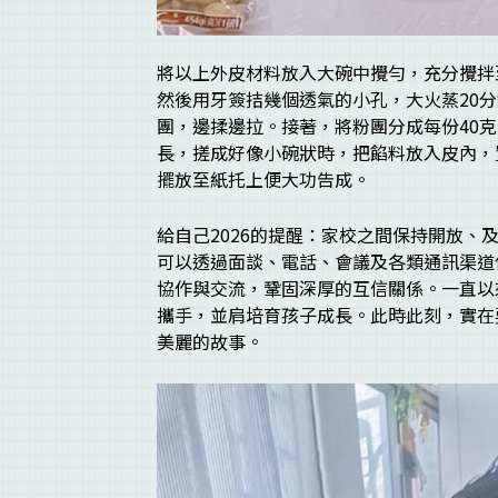
將以上外皮材料放入大碗中攪勻，充分攪拌
然後用牙簽拮幾個透氣的小孔，大火蒸20
團，邊揉邊拉。接著，將粉團分成每份40
長，搓成好像小碗狀時，把餡料放入皮內，
擺放至紙托上便大功告成。
給自己2026的提醒：家校之間保持開放
可以透過面談、電話、會議及各類通訊渠道
協作與交流，鞏固深厚的互信關係。一直以
攜手，並肩培育孩子成長。此時此刻，實在
美麗的故事。