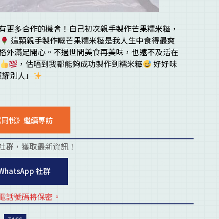
有更多合作的機會！自己初次親手製作芒果糯米糍，
這顆親手製作嘅芒果糯米糍是我人生中食得最爽
格外滿足開心。不過世間美食再美味，也遠不及活在
，估唔到我都能夠成功製作到糯米糍
好好味
照耀別人」
《同悅》繼續專訪
社群，獲取最新資訊！
placehold
WhatsApp 社群
電話號碼將保密。
placehold