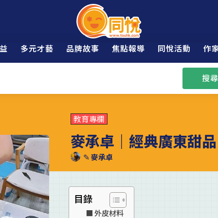
益
多元才藝
品牌故事
焦點報導
同悅活動
作
搜尋
教育專欄
麥承卓｜經典廣東甜品
✎
麥承卓
目錄
外皮材料