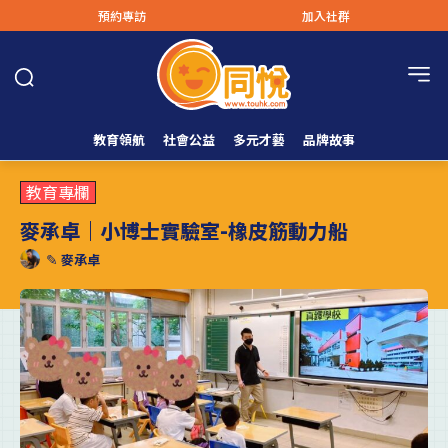
預約專訪
加入社群
教育領航
社會公益
多元才藝
品牌故事
教育專欄
麥承卓｜小博士實驗室-橡皮筋動力船
✎
麥承卓