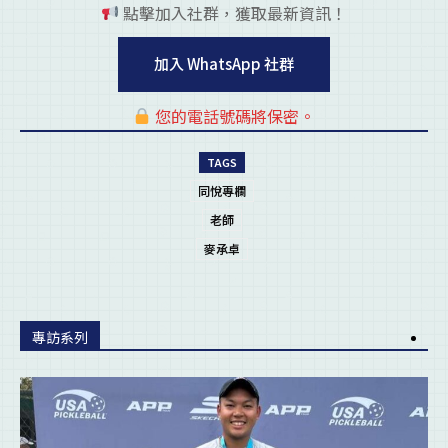
點擊加入社群，獲取最新資訊！
pl
加入 WhatsApp 社群
您的電話號碼將保密。
pl
TAGS
同悅專欄
老師
麥承卓
專訪系列