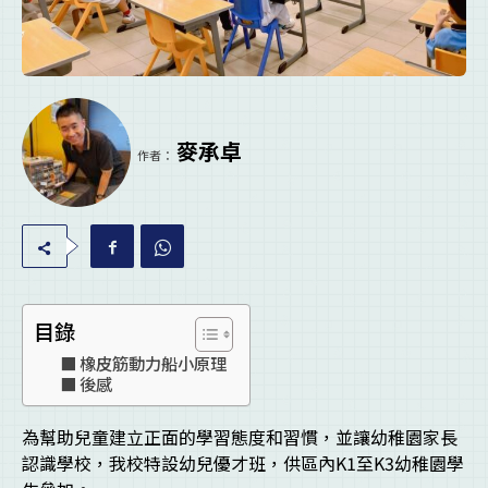
麥承卓
作者：
目錄
橡皮筋動力船小原理
後感
為幫助兒童建立正面的學習態度和習慣，並讓幼稚園家長
認識學校，我校特設幼兒優才班，供區內K1至K3幼稚園學