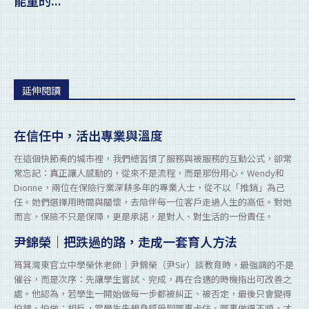
延伸閱讀
在信任中，活出專業與溫度
在這個快節奏的城市裡，我們總習慣了服務與被服務的互動公式，卻常
常忘記：真正讓人感動的，從來不是流程，而是那份用心。Wendy和
Dionne，兩位在保險行業深耕多年的專業人士，從不以「推銷」為己
任。她們選擇用時間與關懷，去陪伴每一位客戶走過人生的高低。對她
而言，保險不只是保障，更是承諾，是對人、對生活的一份責任。
尹錦榮｜把跌過的路，走成一套育人方法
筲箕灣東官立中學榮休老師｜尹錦榮（尹Sir）談教育時，最強調的不是
催谷，而是次序：先讓學生嘗試、完成，再在合適的時機指出可改善之
處。他認為，若學生一開始做每一步都被糾正、被否定，最後只會變得
怕錯、怕做；相反，當學生先親身感受到哪裏卡住、哪裏做得不順，才