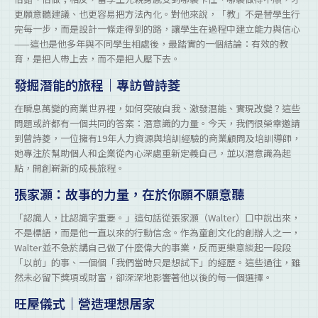
更願意聽建議、也更容易把方法內化。對他來說，「教」不是替學生行
完每一步，而是設計一條走得到的路，讓學生在過程中建立能力與信心
——這也是他多年與不同學生相處後，最踏實的一個結論：有效的教
育，是把人帶上去，而不是把人壓下去。
發掘潛能的旅程｜專訪曾詩菱
在瞬息萬變的商業世界裡，如何突破自我、激發潛能、實現改變？這些
問題或許都有一個共同的答案：潛意識的力量。今天，我們很榮幸邀請
到曾詩菱，一位擁有19年人力資源與培訓經驗的商業顧問及培訓導師，
她專注於幫助個人和企業從內心深處重新定義自己，並以潛意識為起
點，開創嶄新的成長旅程。
張家灝：故事的力量，在於你願不願意聽
「認識人，比認識字重要。」這句話從張家灝（Walter）口中說出來，
不是標語，而是他一直以來的行動信念。作為童創文化的創辦人之一，
Walter並不急於講自己做了什麼偉大的事業，反而更樂意談起一段段
「以前」的事、一個個「我們當時只是想試下」的經歷。這些過往，雖
然未必留下獎項或財富，卻深深地影響著他以後的每一個選擇。
旺屋儀式｜營造理想居家