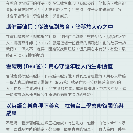
在教育現場播下的種子，卻在無數學生心中默默發芽。他相信，教育的
價值不單在課堂之內，更在經歷之中；他堅持，孩子要走進真實世界，
才會學會珍惜、學會付出、學會成長。
馮健華律師：從法律到教育，築夢於人心之中
在這個講求效率與成果的社會，我們往往忽略了堅持初心、默默耕耘的
人。馮健華律師（Franky）就是這樣一位低調的實踐者。他的故事告訴
我們，一個人不一定要一開始就找到理想，但只要心中有夢、有愛，最
終都可以走到對的地方。
霍耀明 (Ben爸)：用心守護年輕人的生命價值
當社會變得越來越快、科技越來越先進，我們是否還懂得，用心去聆聽
一個人真正的需要？霍耀明（Ben爸）就是這樣一位選擇逆流而行的
人。作為一位資深護士，他在1997年踏足戒毒機構時，並未預料到，這
一段經歷會為他日後的生命領航道劃下深遠的軌跡。
以英語音樂劇種下善意｜在舞台上學會修復關係與
感恩
不是每一種學習都能在課室裡完成。有些能力，包括：自信、合作、承
擔、面對壓力時的穩定，都需要一個更真實的場景，一群人為同一件事