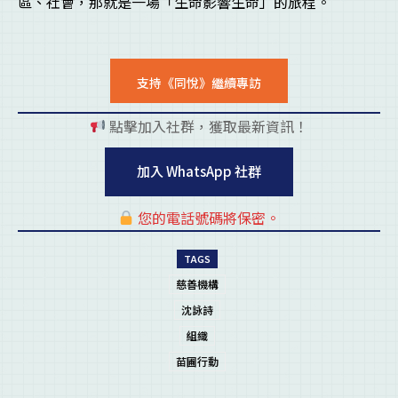
區、社會，那就是一場「生命影響生命」的旅程。
支持《同悅》繼續專訪
點擊加入社群，獲取最新資訊！
pl
加入 WhatsApp 社群
您的電話號碼將保密。
pl
TAGS
慈善機構
沈詠詩
組織
苗圃行動