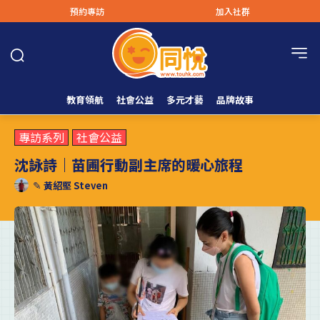
預約專訪
加入社群
教育領航
社會公益
多元才藝
品牌故事
專訪系列
社會公益
沈詠詩｜苗圃行動副主席的暖心旅程
✎
黃紹堅 Steven