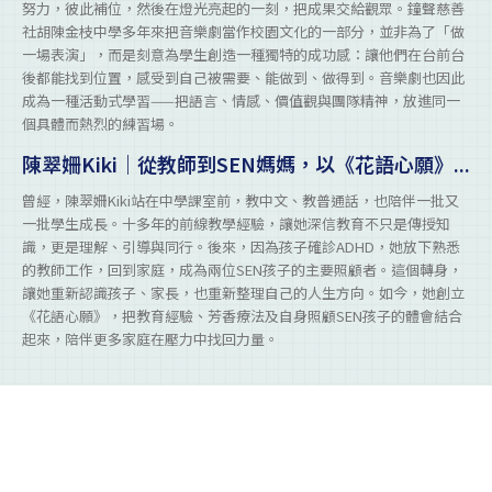
努力，彼此補位，然後在燈光亮起的一刻，把成果交給觀眾。鐘聲慈善
社胡陳金枝中學多年來把音樂劇當作校園文化的一部分，並非為了「做
一場表演」，而是刻意為學生創造一種獨特的成功感：讓他們在台前台
後都能找到位置，感受到自己被需要、能做到、做得到。音樂劇也因此
成為一種活動式學習——把語言、情感、價值觀與團隊精神，放進同一
個具體而熱烈的練習場。
陳翠姍Kiki｜從教師到SEN媽媽，以《花語心願》...
曾經，陳翠姍Kiki站在中學課室前，教中文、教普通話，也陪伴一批又
一批學生成長。十多年的前線教學經驗，讓她深信教育不只是傳授知
識，更是理解、引導與同行。後來，因為孩子確診ADHD，她放下熟悉
的教師工作，回到家庭，成為兩位SEN孩子的主要照顧者。這個轉身，
讓她重新認識孩子、家長，也重新整理自己的人生方向。如今，她創立
《花語心願》，把教育經驗、芳香療法及自身照顧SEN孩子的體會結合
起來，陪伴更多家庭在壓力中找回力量。