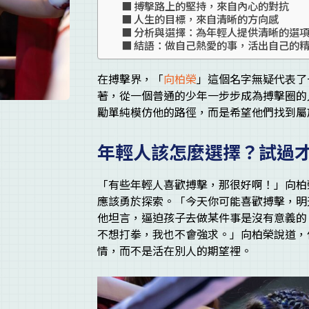
搏擊路上的堅持，來自內心的對抗
人生的目標，來自清晰的方向感
分析與選擇：為年輕人提供清晰的選
結語：做自己熱愛的事，活出自己的
在搏擊界，「
向柏榮
」這個名字無疑代表了
著，從一個普通的少年一步步成為搏擊圈的
勵單純模仿他的路徑，而是希望他們找到屬
年輕人該怎麼選擇？試過
「有些年輕人喜歡搏擊，那很好啊！」向柏
應該勇於探索。「今天你可能喜歡搏擊，明
他坦言，逼迫孩子去做某件事是沒有意義的
不想打拳，我也不會強求。」向柏榮說道，
情，而不是活在別人的期望裡。