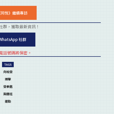
《同悅》繼續專訪
社群，獲取最新資訊！
placehold
WhatsApp 社群
電話號碼將保密。
placehold
TAGS
向柏榮
搏擊
榮拳館
興趣班
運動