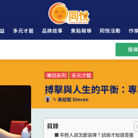
益
多元才藝
品牌故事
焦點報導
同悅活動
作
搜尋
專訪系列
多元才藝
搏擊與人生的平衡：專
✎
黃紹堅 Steven
目錄
年輕人該怎麼選擇？試過才知道答案