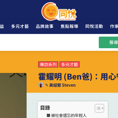
益
多元才藝
品牌故事
焦點報導
同悅活動
作
搜尋
專訪系列
多元才藝
霍耀明 (Ben爸)：
✎
黃紹堅 Steven
目錄
被社會遺忘的年輕人