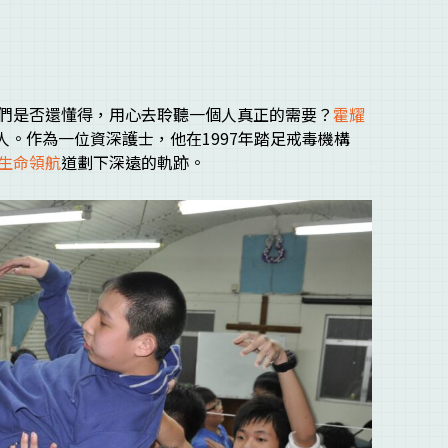
們是否還懂得，用心去聆聽一個人真正的需要？
霍耀
人。作為一位資深護士，他在1997年踏足戒毒機構
生命領航
道劃下深遠的軌跡。