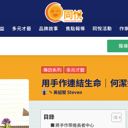
益
多元才藝
品牌故事
焦點報導
同悅活動
作
搜尋
專訪系列
多元才藝
用手作連結生命｜何潔
✎
黃紹堅 Steven
目錄
將手作帶進長者中心