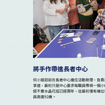
將手作帶進長者中心
何小姐目前在長者中心擔任活動助理，負責
享道，最初只是中心要求每職員帶領一個小
經不覺水晶花班已經兩年，從最初僅有幾位
員高達92歲。