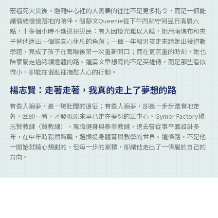
宏福苑火災後，避難中心裡的人需要的往往不是更多指令，而是一個能
讓情緒慢慢落地的陪伴。關靜文Queenie從下午四點守到翌日清晨六
點，十多個小時不斷巡視災民：有人因燈光難以入睡，她用兩塊布和夾
子替他遮出一個能安心休息的角落；一個一年級男孩走來請她出幾道數
學題，竟成了孩子在驚嚇後第一次重新開口；而在更沉重的時刻，她也
陪家屬走過認領遺體的路。這篇文章想寫的不是英雄傳，而是那些看似
微小、卻能在混亂裡撫慰人心的行動。
楊志賢：走著走著，我真的走上了夢想的路
有些人追夢，是一場壯闊的遠征；有些人追夢，卻是一步步踏實地走
著，回頭一看，才發現原來早已走在夢想的正中心。Gymer Factory楊
志賢教練（賢教練），現職健身與泰拳教練，過去曾從事平面設計多
年，在中年時毅然轉職，選擇投身體育與教學的世界。這條路，不是他
一開始就精心規劃的，但每一步的累積，卻讓他走出了一條屬於自己的
方向。