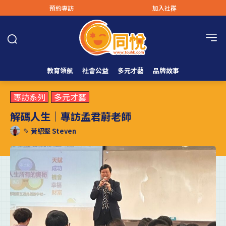
預約專訪
加入社群
教育領航
社會公益
多元才藝
品牌故事
專訪系列
多元才藝
解碼人生｜專訪孟君蔚老師
✎
黃紹堅 Steven