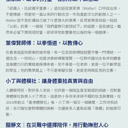
「認識人，比認識字重要。」這句話從張家灝（Walter）口中說出來，
不是標語，而是他一直以來的行動信念。作為童創文化的創辦人之一，
Walter並不急於講自己做了什麼偉大的事業，反而更樂意談起一段段
「以前」的事、一個個「我們當時只是想試下」的經歷。這些過往，雖
然未必留下獎項或財富，卻深深地影響著他以後的每一個選擇。
葉偉賢師傅：以拳悟道，以教傳心
在香港這座快節奏的城市裡，有一位武術師傅默默堅守著一門傳統、一
道信念、一份初心。他是洪拳師傅葉偉賢，一位對中國功夫有深刻體會
並身體力行的實踐者與傳承者。他不單是一位老師，更是一位不斷學習
的學生；他的教學路上，不只是拳腳交鋒，更是思辨與反思的交集。
小丁與體模社：讓身體重拾真實與自由
人體模特兒，對許多人來說，也許是一個陌生甚至敏感的詞語。但對香
港體模社負責人小丁而言，這是她十多年來深耕不輟的信念與實踐。在
2016年創立「香港體模社」後，小丁用一個又一個展覽、工作坊和訪
談，去打破社會對裸體的誤解，也讓更多人重新認識「身體」的無限可
能。
關靜文｜在災難中選擇陪伴，用行動撫慰人心