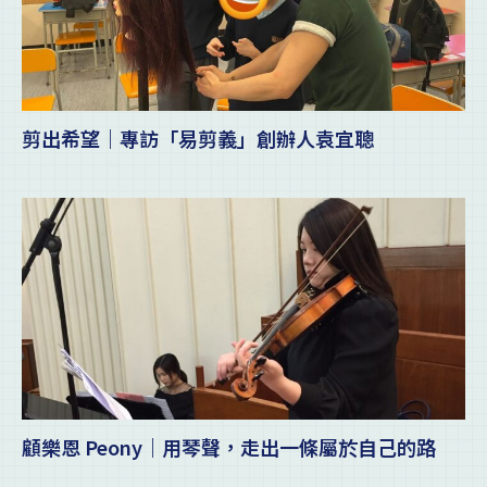
剪出希望｜專訪「易剪義」創辦人袁宜聰
顧樂恩 Peony｜用琴聲，走出一條屬於自己的路