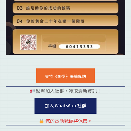
支持《同悅》繼續專訪
點擊加入社群，獲取最新資訊！
pl
加入 WhatsApp 社群
您的電話號碼將保密。
pl