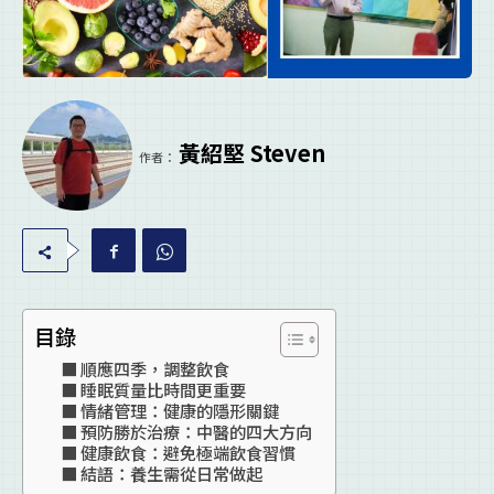
黃紹堅 Steven
作者：
目錄
順應四季，調整飲食
睡眠質量比時間更重要
情緒管理：健康的隱形關鍵
預防勝於治療：中醫的四大方向
健康飲食：避免極端飲食習慣
結語：養生需從日常做起