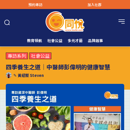
預約專訪
加入社群
教育領航
社會公益
多元才藝
品牌故事
專訪系列
社會公益
四季養生之道｜中醫師彭偉明的健康智慧
✎
黃紹堅 Steven