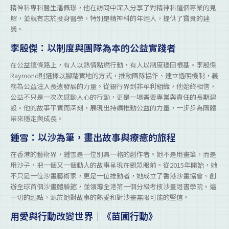
精神科專科醫生潘佩璆，他在訪問中深入分享了對精神科這個專業的見
解，並就有志於投身醫學，特別是精神科的年輕人，提供了寶貴的建
議。
李殷傑：以制度與團隊為本的公益實踐者
在公益這條路上，有人以熱情點燃行動，有人以制度穩固根基。李殷傑
Raymond則選擇以腳踏實地的方式，推動團隊協作、建立透明機制，義
務為公益注入長遠發展的力量。從銀行界到非牟利組織，他始終相信，
公益不只是一次次感動人心的行動，更是一場需要專業與責任的長期建
設。他的故事平實而深刻，展現出持續推動公益的力量，一步步為團體
帶來穩定與成長。
鍾雪：以沙為筆，畫出故事與療癒的旅程
在香港的藝術界，鍾雪是一位別具一格的創作者。她不是用畫筆，而是
用沙子，把一個又一個動人的故事呈現在觀眾眼前。從2015年開始，她
不只是一位沙畫藝術家，更是一位推動者，她成立了香港沙畫協會、創
辦全球首個沙畫體驗館，並領導全港第一個分級考核沙畫證書學院。這
一切的起點，源於她對故事的熱愛和對沙畫無限可能的堅信。
用愛與行動改變世界｜《苗圃行動》