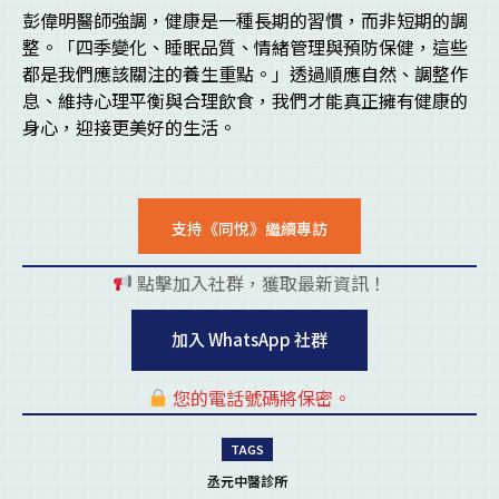
彭偉明醫師強調，健康是一種長期的習慣，而非短期的調
整。「四季變化、睡眠品質、情緒管理與預防保健，這些
都是我們應該關注的養生重點。」透過順應自然、調整作
息、維持心理平衡與合理飲食，我們才能真正擁有健康的
身心，迎接更美好的生活。
支持《同悅》繼續專訪
點擊加入社群，獲取最新資訊！
pl
加入 WhatsApp 社群
您的電話號碼將保密。
pl
TAGS
丞元中醫診所