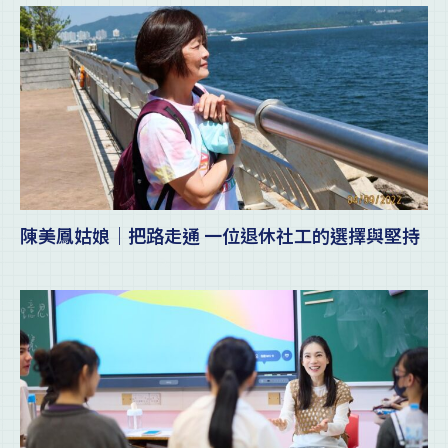
陳美鳳姑娘｜把路走通 一位退休社工的選擇與堅持