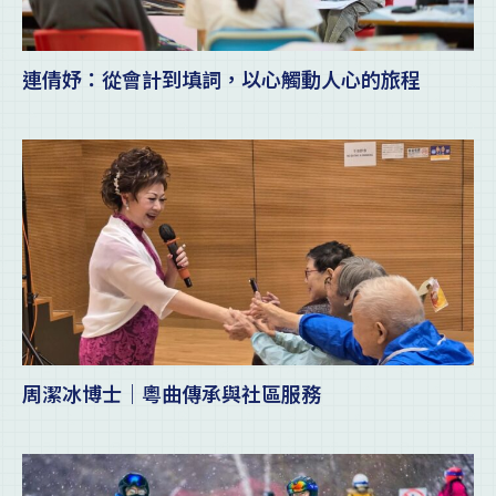
連倩妤：從會計到填詞，以心觸動人心的旅程
周潔冰博士｜粵曲傳承與社區服務