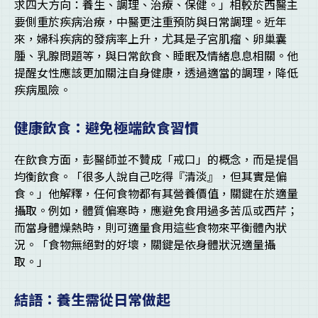
求四大方向：養生、調理、治療、保健。」相較於西醫主
要側重於疾病治療，中醫更注重預防與日常調理。近年
來，婦科疾病的發病率上升，尤其是子宮肌瘤、卵巢囊
腫、乳腺問題等，與日常飲食、睡眠及情緒息息相關。他
提醒女性應該更加關注自身健康，透過適當的調理，降低
疾病風險。
健康飲食：避免極端飲食習慣
在飲食方面，彭醫師並不贊成「戒口」的概念，而是提倡
均衡飲食。「很多人說自己吃得『清淡』，但其實是偏
食。」他解釋，任何食物都有其營養價值，關鍵在於適量
攝取。例如，體質偏寒時，應避免食用過多苦瓜或西芹；
而當身體燥熱時，則可適量食用這些食物來平衡體內狀
況。「食物無絕對的好壞，關鍵是依身體狀況適量攝
取。」
結語：養生需從日常做起