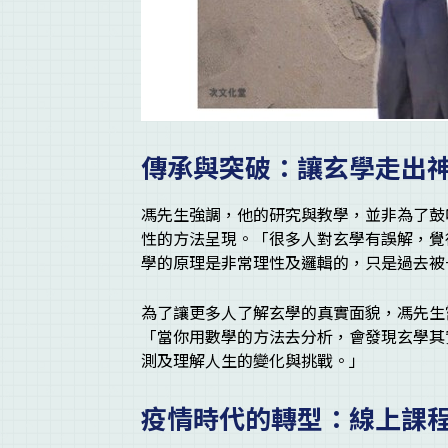
傳承與突破：讓玄學走出
馮先生強調，他的研究與教學，並非為了鼓
性的方法呈現。「很多人對玄學有誤解，覺
學的原理是非常理性及邏輯的，只是過去被
為了讓更多人了解玄學的真實面貌，馮先生
「當你用數學的方法去分析，會發現玄學其
測及理解人生的變化與挑戰。」
疫情時代的轉型：線上課