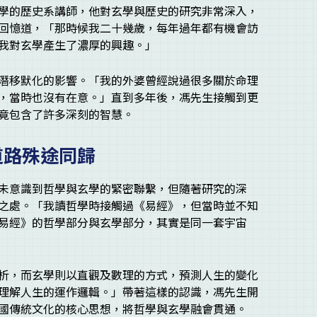
學的歷史系講師，他對玄學與歷史的研究非常深入，
回憶道，「那時候我二十幾歲，每年過年都有機會訪
我對玄學產生了濃厚的興趣。」
潛移默化的影響。「我的外婆曾經說過很多關於命理
，當時也沒有在意。」直到多年後，馮先生接觸到更
竟包含了許多深刻的智慧。
道路殊途同歸
未意識到哲學與玄學的緊密聯繫，但隨著研究的深
之處。「我讀哲學時接觸過《易經》，但當時並不知
易經》的哲學部分與玄學部分，其實是同一套宇宙
析，而玄學則以直觀及數理的方式，預測人生的變化
理解人生的運作邏輯。」帶著這樣的認識，馮先生開
國傳統文化的核心思想，將哲學與玄學融會貫通。