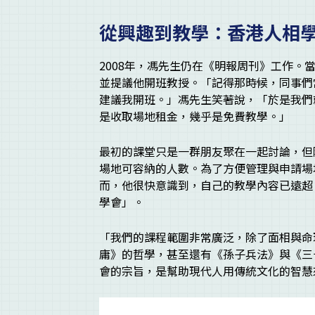
從興趣到教學：香港人相
2008年，馮先生仍在《明報周刊》工作
並提議他開班教授。「記得那時候，同事們
建議我開班。」馮先生笑著說，「於是我們
是收取場地租金，幾乎是免費教學。」
最初的課堂只是一群朋友聚在一起討論，但
場地可容納的人數。為了方便管理與申請場
而，他很快意識到，自己的教學內容已遠超
學會」。
「我們的課程範圍非常廣泛，除了面相與命
庸》的哲學，甚至還有《孫子兵法》與《三
會的宗旨，是幫助現代人用傳統文化的智慧