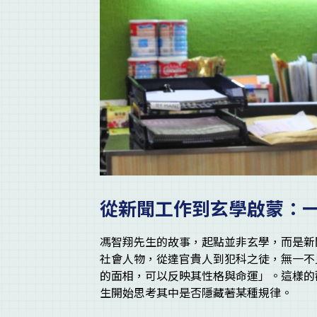
從新聞工作到玄學啟蒙：
馮智翔先生的故事，起點並非玄學，而是新
社會人物，從達官貴人到犯科之徒，無一不
的面相，可以反映其性格與命運」。這樣的
生開始思考其中是否隱藏著某種規律。