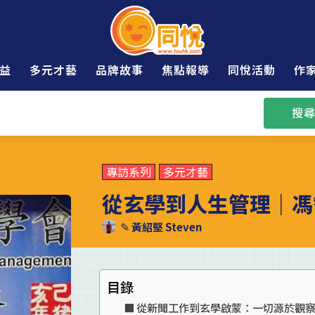
益
多元才藝
品牌故事
焦點報導
同悅活動
作
搜尋
專訪系列
多元才藝
從玄學到人生管理｜馮
✎
黃紹堅 Steven
目錄
從新聞工作到玄學啟蒙：一切源於觀