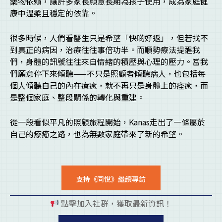
藥物依賴，讓許多家長願意長期為孩子使用，成為家庭健
康中溫柔且穩定的依靠。
很多時候，人們看醫生只是希望「快啲好返」，但若找不
到真正的病因，治療往往事倍功半。而順勢療法提醒我
們，身體的訊號往往來自情緒的積壓與心理的壓力。當我
們願意停下來傾聽——不只是照顧者傾聽病人，也包括每
個人傾聽自己的內在療癒，就不再只是身體上的痊癒，而
是整個家庭、整段關係的轉化與重建。
從一段看似平凡的照顧旅程開始，Kanas走出了一條屬於
自己的療癒之路，也為無數家庭帶來了新的希望。
支持《同悅》繼續專訪
點擊加入社群，獲取最新資訊！
pl