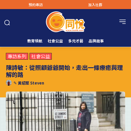
預約專訪
加入社群
教育領航
社會公益
多元才藝
品牌故事
專訪系列
社會公益
陳詩敏：從照顧爺爺開始，走出一條療癒與理
解的路
✎
黃紹堅 Steven