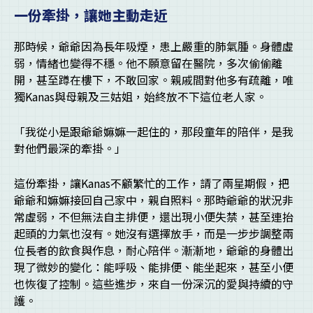
一份牽掛，讓她主動走近
那時候，爺爺因為長年吸煙，患上嚴重的肺氣腫。身體虛
弱，情緒也變得不穩。他不願意留在醫院，多次偷偷離
開，甚至蹲在樓下，不敢回家。親戚間對他多有疏離，唯
獨Kanas與母親及三姑姐，始終放不下這位老人家。
「我從小是跟爺爺嫲嫲一起住的，那段童年的陪伴，是我
對他們最深的牽掛。」
這份牽掛，讓Kanas不顧繁忙的工作，請了兩星期假，把
爺爺和嫲嫲接回自己家中，親自照料。那時爺爺的狀況非
常虛弱，不但無法自主排便，還出現小便失禁，甚至連抬
起頭的力氣也沒有。她沒有選擇放手，而是一步步調整兩
位長者的飲食與作息，耐心陪伴。漸漸地，爺爺的身體出
現了微妙的變化：能呼吸、能排便、能坐起來，甚至小便
也恢復了控制。這些進步，來自一份深沉的愛與持續的守
護。