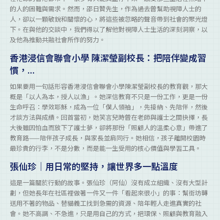
的人的困難與需求。然而，邵日贊先生，作為過去曾幫助視障人士的
人，卻以一顆敏銳和關懷的心，將這些被忽略的聲音帶到社會的聚光燈
下。在與他的交談中，我們得以了解他對視障人士生活的深刻洞察，以
及他為推動共融社會所作的努力。
香港浸信會聯會小學 陳潔瑩副校長：把陪伴變成習
慣，...
如果要用一句話形容香港浸信會聯會小學陳潔瑩副校長的教育觀，那大
概是「以人為本，授人以漁」。她深信教育不只是一份工作，更是一份
生命呼召：學效耶穌，成為一位「僕人領袖」，先接納、先陪伴，然後
才談方法與成績。回首當初，她笑言兒時曾在老師與護士之間抉擇，長
大後雖因怕血而放下了護士夢，卻將那份「照顧人的溫柔心意」帶進了
教育路——陪伴孩子成長，與家長並肩同行。她相信，孩子離開校園時
最珍貴的行李，不是分數，而是能一生受用的核心價值與學習工具。
張仙珍｜用日常的堅持，讓世界多一點溫度
這是一篇關於行動的故事。張仙珍（阿仙）沒有成立組織、沒有大型計
劃，但她長年在社區裡做著一件又一件「看起來很小」的事：幫街坊轉
送用不著的物品、替貓義工找到急需的資源、陪年輕人走進真實的社
會。她不高調、不急進，只是用自己的方式，把環保、照顧與教育融入