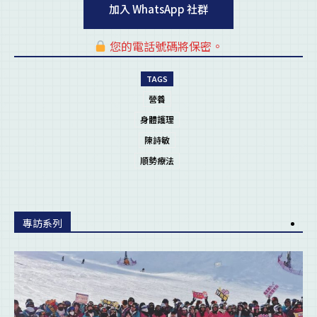
加入 WhatsApp 社群
您的電話號碼將保密。
pl
TAGS
營養
身體護理
陳詩敏
順勢療法
專訪系列