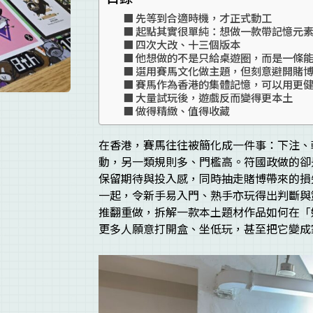
先等到合適時機，才正式動工
起點其實很單純：想做一款帶記憶元
四次大改、十三個版本
他想做的不是只給桌遊圈，而是一條
選用賽馬文化做主題，但刻意避開賭
賽馬作為香港的集體記憶，可以用更
大量試玩後，遊戲反而變得更本土
做得精緻、值得收藏
在香港，賽馬往往被簡化成一件事：下注、
動，另一類規則多、門檻高。符國政做的卻
保留期待與投入感，同時抽走賭博帶來的損
一起，令新手易入門、熟手亦玩得出判斷與
推翻重做，拆解一款本土題材作品如何在「
更多人願意打開盒、坐低玩，甚至把它變成