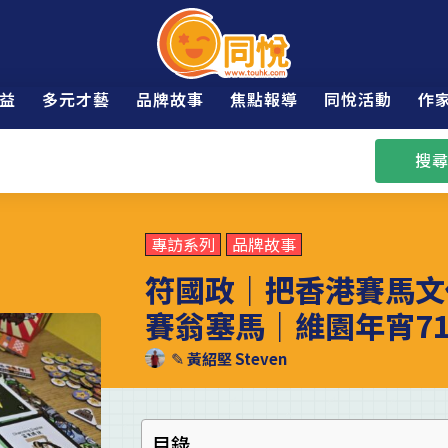
益
多元才藝
品牌故事
焦點報導
同悅活動
作
搜尋
專訪系列
品牌故事
符國政｜把香港賽馬文
賽翁塞馬｜維園年宵71號｜
✎
黃紹堅 Steven
目錄