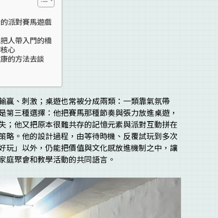
素的派對賽馬遊戲
能把人帶入門的橋
博核心
健康的方法去談
輸贏、刺激；桌遊也常被分成兩類：一類靠氣氛帶
是第三種選擇：他把賽馬那種節奏與張力放進桌遊，
失；他又把原本很難共存的記憶元素與派對互動拼在
策略。他的設計過程，由等待時機、反覆試玩到多次
好玩」以外，仍能把價值與文化感放進機制之中，讓
家庭聚會和教學活動的共同語言。