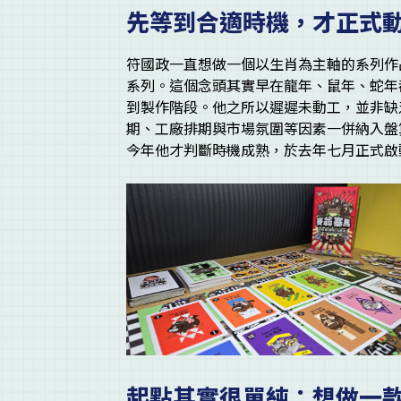
先等到合適時機，才正式
符國政一直想做一個以生肖為主軸的系列作
系列。這個念頭其實早在龍年、鼠年、蛇年
到製作階段。他之所以遲遲未動工，並非缺
期、工廠排期與市場氛圍等因素一併納入盤
今年他才判斷時機成熟，於去年七月正式啟
起點其實很單純：想做一