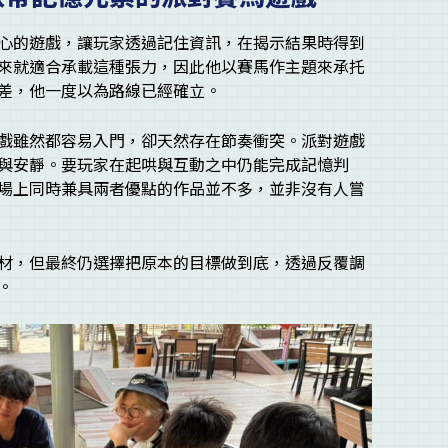
心的遊戲，讓玩家透過記住資訊，在揭示結果時得到
來就適合承載這種張力，因此他以賽馬作主題來承托
差，他一度以為路線已經確立。
戲雖然都容易入門，卻天然存在節奏衝突。派對遊戲
與安靜。要玩家在起哄與互動之中仍能完成記憶判
場上同時兼具兩者優點的作品並不多，並非沒有人嘗
材，但最終仍選擇把原本的目標做到底，透過反覆調
。