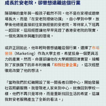
成長於安老院，卻曾想遠離這個行業
陳碩暉的童年與一般孩子截然不同。他不是在家裡或遊樂
場長大，而是「在安老院裡做功課」。自小學到中學，放
學後他總是直接前往家族經營的安老院，等待家人下班再
一起回家。這段經歷讓他早早見證了香港安老院的現實，
一個充滿無奈與離別的環境。
或許正因如此，他年輕時曾想遠離這個行業，選擇了
市場
營銷
（Marketing）作為大學主修，希望投身一個更具活
力的產業。然而，命運卻讓他在大學期間回港實習，接觸
到了家族旗下的非牟利機構「
和悅社會企業
」，這次經歷
徹底改變了他的想法。
「當時我們於紅磡開設了第一間長者日間中心，開始發展
社區照顧服務。我發現老人家來到中心，就像回到學校一
樣，他們不再只是等待，而是重新找回生活的希望，這讓
我對安老服務產生了全新的看法。」