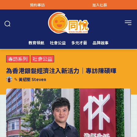
預約專訪
加入社群
教育領航
社會公益
多元才藝
品牌故事
專訪系列
社會公益
為香港銀髮經濟注入新活力｜專訪陳碩暉
✎
黃紹堅 Steven