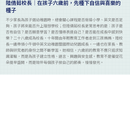
陸倩茹校長｜在孩子六歲前，先種下自信與喜樂的
種子
不少家長為孩子選幼稚園時，總會關心課程是否銜接小學、英文是否足
夠、孩子將來能否升上理想學校；但陸倩茹校長更常思考的是：孩子是
否有自信？是否願意學習？是否懂得表達自己？是否能在成長中感到快
樂？二十八歲成為校長，十年間由年輕教育工作者走到三孩媽媽，陸校
長一邊帶領小牛頓中英文幼稚園暨國際幼兒園成長，一邊也在家長、教
師與研究者的身份之間不斷學習。她相信，六歲前的教育不應只追求知
識灌輸，而是為孩子建立性格、語言、興趣與安全感。教育不是催促花
朵提早盛開，而是陪伴每個孩子按自己的節奏，慢慢發光。