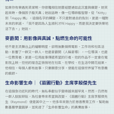
如果你有幸遇見梁潔明，你很難相信她曾經歷過如此沉重與痛楚。她笑
起來時，像個孩子般天真；她說話時，像一位導師般智慧。從「Kitty」
到「Happy 媽」，這個名字的轉變，不只是對過去的告別，更是一種對
未來的承諾。「我不是因為人生順利才叫 Happy，而是我決定要快樂地
活下去。」她說。
麥爵閎：用影像與真誠，點燃生命的可能性
他不是主流舞台上的耀眼明星，卻用無數個微電影、工作坊和社區活
動，影響了一群又一群人。他是麥爵閎（人稱麥導），一位導演，也是
一位教育者，更是一位用故事傳遞希望的行者。他的作品不一定會在電
影院上映，但他的理念正悄悄地在社區、在學校、在生活中開花結果。
他相信，每個人都有故事，只要願意分享，便能在這個世界留下有意義
的痕跡。
生命影響生命｜《苗圃行動》主席李殷傑先生
在這個急功近利的時代，無私奉獻似乎變得越來越罕見。然而，仍然有
一群人默默耕耘，為社會帶來希望與改變。《苗圃行動》主席李殷傑先
生（Raymond）便是其中之一。他多年來致力於慈善教育工作，幫助無
數基層學童圓夢，並見證了「生命影響生命」的真實故事。