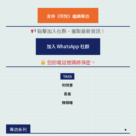
支持《同悅》繼續專訪
點擊加入社群，獲取最新資訊！
pl
加入 WhatsApp 社群
您的電話號碼將保密。
pl
TAGS
和悅會
長者
陳碩暉
專訪系列