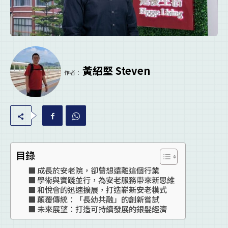
黃紹堅 Steven
作者：
目錄
成長於安老院，卻曾想遠離這個行業
學術與實踐並行，為安老服務帶來新思維
和悅會的迅速擴展，打造嶄新安老模式
顛覆傳統：「長幼共融」的創新嘗試
未來展望：打造可持續發展的銀髮經濟