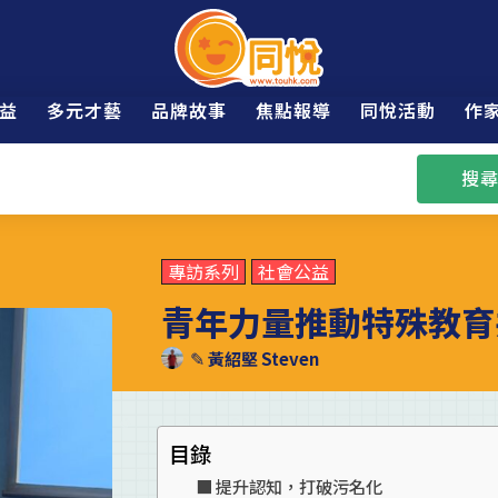
益
多元才藝
品牌故事
焦點報導
同悅活動
作
搜尋
專訪系列
社會公益
青年力量推動特殊教育
✎
黃紹堅 Steven
目錄
提升認知，打破污名化