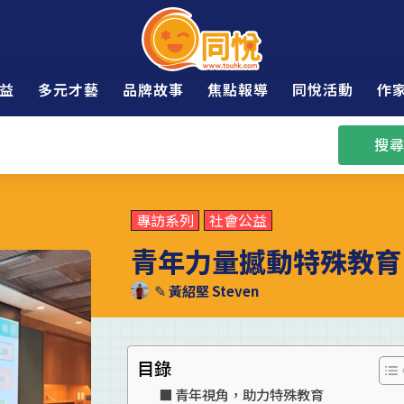
益
多元才藝
品牌故事
焦點報導
同悅活動
作
搜尋
專訪系列
社會公益
青年力量撼動特殊教育
✎
黃紹堅 Steven
目錄
青年視角，助力特殊教育