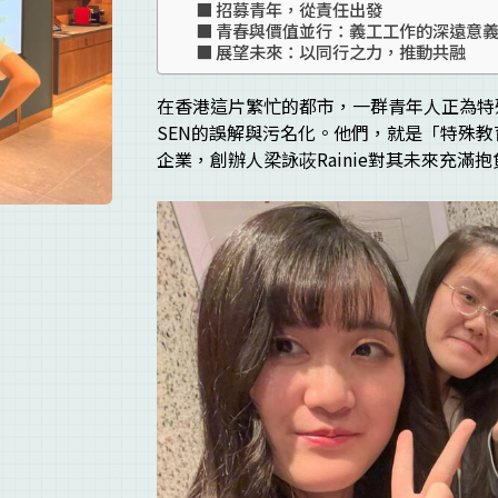
招募青年，從責任出發
青春與價值並行：義工工作的深遠意
展望未來：以同行之力，推動共融
在香港這片繁忙的都市，一群青年人正為特
SEN的誤解與污名化。他們，就是「特殊
企業，創辦人梁詠荍Rainie對其未來充