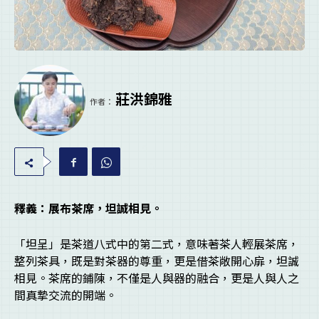
莊洪錦雅
作者：
釋義：展布茶席，坦誠相見。
「坦呈」是茶道八式中的第二式，意味著茶人輕展茶席，
整列茶具，既是對茶器的尊重，更是借茶敞開心扉，坦誠
相見。茶席的鋪陳，不僅是人與器的融合，更是人與人之
間真摯交流的開端。