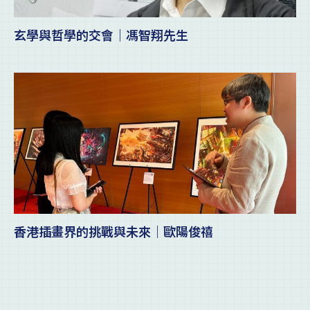
玄學與哲學的交會｜馮智翔先生
香港插畫界的挑戰與未來｜歐陽俊禧