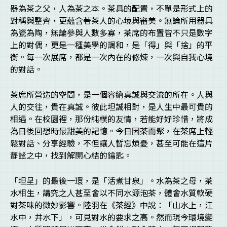
器為茶之父，人為茶之本。茶具的配置，不單是形式上的
對稱與整齊，更蘊含著茶人的心境與審美。無論所用器具
為瓷為陶，無論參與人數多寡，茶席的布置皆不只是數字
上的對偶，更是一種美學的調和，是「得」與「捨」的平
衡。每一次展席，都是一次內在的修煉，一次與自我心境
的對話。
茶席所營造的空間，是一個容納真誠與交流的所在。人與
人的交往，貴在真誠。彼此坦誠相對，是人生中最可貴的
相遇。在校園裡，那份純樸的友情，若能好好珍惜，將成
為日後回想時最甜美的記憶。今日因茶而聚，在茶席上輕
鬆對話、分享經驗，不但讓人暫忘煩憂，甚至可能在這片
靜謐之中，找到解開心結的鑰匙。
「坦呈」的最後一環，是「活煮甘泉」。水為茶之母，茶
水相生，講究之人甚至會以不同水源泡茶，體會水質軟硬
對茶味的微妙影響。陸羽在《茶經》中說：「山水上，江
水中，井水下」，可見對水的要求之高。然而現今環境變