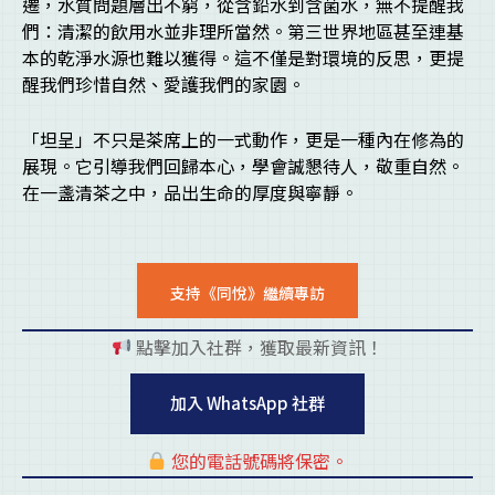
遷，水質問題層出不窮，從含鉛水到含菌水，無不提醒我
們：清潔的飲用水並非理所當然。第三世界地區甚至連基
本的乾淨水源也難以獲得。這不僅是對環境的反思，更提
醒我們珍惜自然、愛護我們的家園。
「坦呈」不只是茶席上的一式動作，更是一種內在修為的
展現。它引導我們回歸本心，學會誠懇待人，敬重自然。
在一盞清茶之中，品出生命的厚度與寧靜。
支持《同悅》繼續專訪
點擊加入社群，獲取最新資訊！
pl
加入 WhatsApp 社群
您的電話號碼將保密。
pl