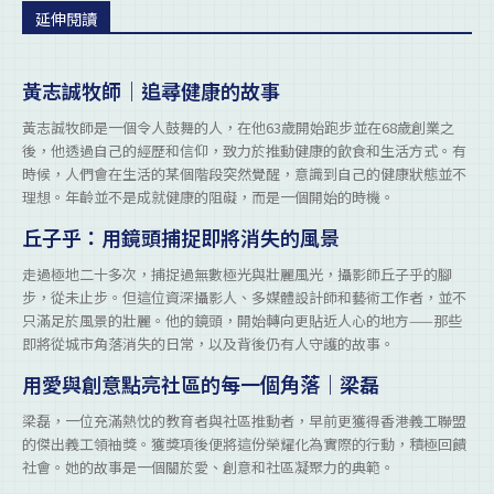
延伸閱讀
黃志誠牧師｜追尋健康的故事
黃志誠牧師是一個令人鼓舞的人，在他63歲開始跑步並在68歲創業之
後，他透過自己的經歷和信仰，致力於推動健康的飲食和生活方式。有
時候，人們會在生活的某個階段突然覺醒，意識到自己的健康狀態並不
理想。年齡並不是成就健康的阻礙，而是一個開始的時機。
丘子乎：用鏡頭捕捉即將消失的風景
走過極地二十多次，捕捉過無數極光與壯麗風光，攝影師丘子乎的腳
步，從未止步。但這位資深攝影人、多媒體設計師和藝術工作者，並不
只滿足於風景的壯麗。他的鏡頭，開始轉向更貼近人心的地方——那些
即將從城市角落消失的日常，以及背後仍有人守護的故事。
用愛與創意點亮社區的每一個角落｜梁磊
梁磊，一位充滿熱忱的教育者與社區推動者，早前更獲得香港義工聯盟
的傑出義工領袖獎。獲獎項後便將這份榮耀化為實際的行動，積極回饋
社會。她的故事是一個關於愛、創意和社區凝聚力的典範。