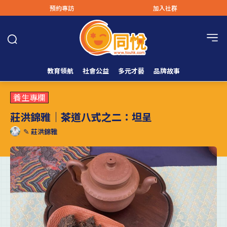
預約專訪
加入社群
教育領航
社會公益
多元才藝
品牌故事
養生專欄
莊洪錦雅｜茶道八式之二：坦呈
✎
莊洪錦雅