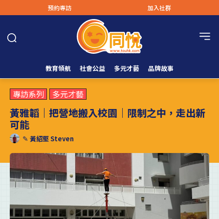
預約專訪
加入社群
教育領航
社會公益
多元才藝
品牌故事
專訪系列
多元才藝
黃雅韜｜把營地搬入校園｜限制之中，走出新
可能
✎
黃紹堅 Steven