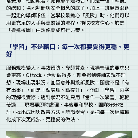
常安排。他回頭看，覺得那不是巧合，而是一種「準備」
的總和：場地判斷與安全概念的底子，加上一班願意跟他
一起走的導師隊伍，當學校最擔心「風險」時，他們可以
用更充足的人手與更嚴謹的流程，換取校方信心。於是
「搬進校園」由想像變成可行方案。
「學習」不是藉口：每一次都要變得更穩、更
好
服務規模變大，事故預防、導師質素、現場管理的要求只
會更高。Otto說，活動做得多，難免遇到導師表現不理
想、現場出現狀況，甚至意外與投訴風險。關鍵不是「有
冇出事」，而是「點處理、點提升」。他對「學習」兩字
的理解很實際：遇到狀況不能只用「當作一次學習」輕輕
帶過——現場要即時處理，事後要和學校、團隊好好檢
討，找出成因與改善方法。所謂學習，是把每一次經驗轉
化成下次更成熟、更穩妥的做法。