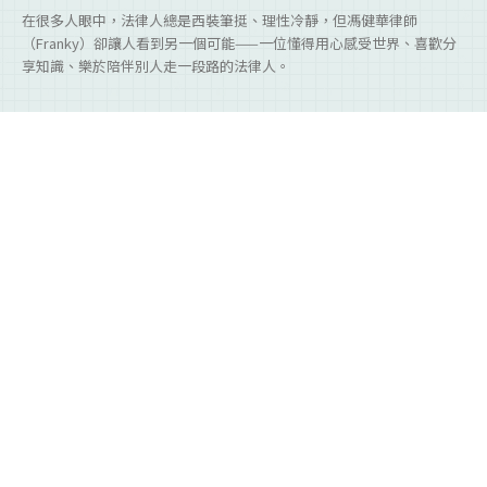
在很多人眼中，法律人總是西裝筆挺、理性冷靜，但馮健華律師
（Franky）卻讓人看到另一個可能——一位懂得用心感受世界、喜歡分
享知識、樂於陪伴別人走一段路的法律人。