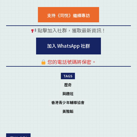
支持《同悅》繼續專訪
點擊加入社群，獲取最新資訊！
pl
加入 WhatsApp 社群
您的電話號碼將保密。
pl
TAGS
歷奇
興趣班
香港青少年輔導協會
黃雅韜