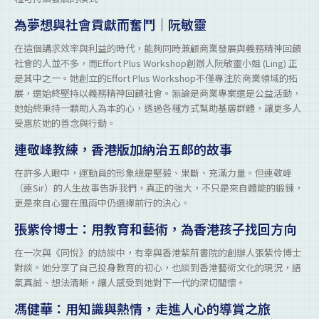
為夢想與社會貢獻而奮鬥｜阮敏靈
在這個講求效率與利益的時代，能夠同時兼顧商業發展與義務精神回饋
社會的人並不多，而Effort Plus Workshop創辦人阮敏靈小姐 (Ling) 正
是其中之一。她創立的Effort Plus Workshop不僅專注於商業領域的拓
展，還始終堅持以義務精神回饋社會。無論是商業專案還是公益活動，
她始終秉持一顆助人為本的心，透過各種方式幫助基層群體，讓更多人
受惠於她的善念與行動。
連敬峰教練，香港版加納治五郎的故事
在許多人眼中，運動員的形象總是堅毅、果斷、充滿力量。但連敬峰
（連Sir）的人生故事告訴我們，真正的強大，不只是來自體能的鍛鍊，
更是來自心靈在風雨中仍選擇前行的決心。
張紫伶博士：用教育和藝術，為香港孩子找回方向
在一次與《同悅》的訪談中，有幸與香港紫荊書院的創辦人張紫伶博士
對談。她分享了自己投身教育的初心，也談到香港藝術文化的現況，語
氣真誠、想法清晰，讓人感受到她對下一代的深切關懷。
馮健華：用知識與熱情，走進人心的導賞之旅