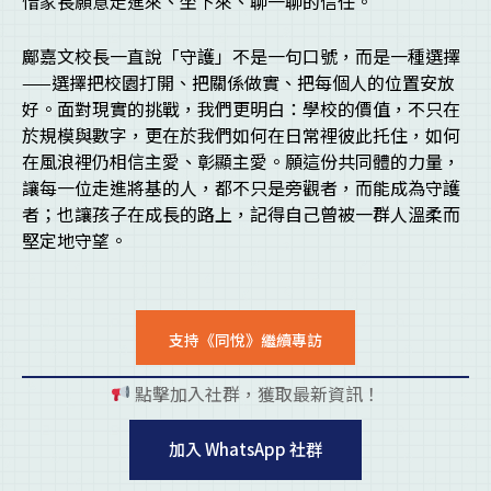
惜家長願意走進來、坐下來、聊一聊的信任。
鄺嘉文校長一直說「守護」不是一句口號，而是一種選擇
——選擇把校園打開、把關係做實、把每個人的位置安放
好。面對現實的挑戰，我們更明白：學校的價值，不只在
於規模與數字，更在於我們如何在日常裡彼此托住，如何
在風浪裡仍相信主愛、彰顯主愛。願這份共同體的力量，
讓每一位走進將基的人，都不只是旁觀者，而能成為守護
者；也讓孩子在成長的路上，記得自己曾被一群人溫柔而
堅定地守望。
支持《同悅》繼續專訪
點擊加入社群，獲取最新資訊！
pl
加入 WhatsApp 社群