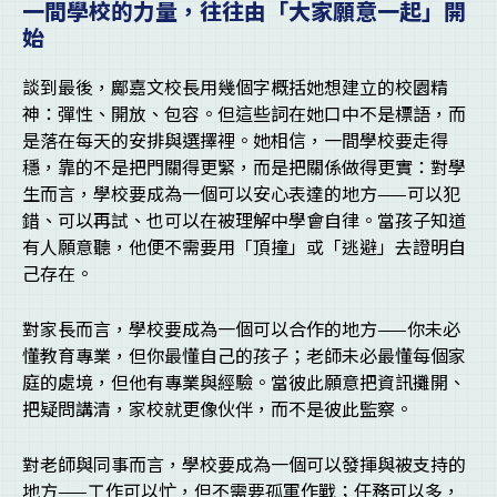
一間學校的力量，往往由「大家願意一起」開
始
談到最後，鄺嘉文校長用幾個字概括她想建立的校園精
神：彈性、開放、包容。但這些詞在她口中不是標語，而
是落在每天的安排與選擇裡。她相信，一間學校要走得
穩，靠的不是把門關得更緊，而是把關係做得更實：對學
生而言，學校要成為一個可以安心表達的地方——可以犯
錯、可以再試、也可以在被理解中學會自律。當孩子知道
有人願意聽，他便不需要用「頂撞」或「逃避」去證明自
己存在。
對家長而言，學校要成為一個可以合作的地方——你未必
懂教育專業，但你最懂自己的孩子；老師未必最懂每個家
庭的處境，但他有專業與經驗。當彼此願意把資訊攤開、
把疑問講清，家校就更像伙伴，而不是彼此監察。
對老師與同事而言，學校要成為一個可以發揮與被支持的
地方——工作可以忙，但不需要孤軍作戰；任務可以多，