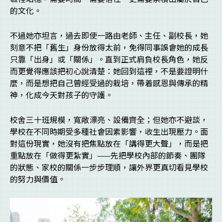
的文化。
不過她亦坦言，過去即使一路由老師、主任、副校長，她
刻意不把「舊生」身份放得太前，免得同事誤會她的成長
只靠「出身」或「關係」。直到正式肩負校長角色，她反
而更覺得應該把初心說清楚：她回到這裡，不是要證明什
麼，而是想把自己曾經受過的栽培，帶着感恩與傳承的精
神，化成今天對孩子的守護。
校舍三十班規模，寬敞漂亮、設備齊全；但她亦不避談，
學校在不同時期受多種社會因素影響，收生出現壓力。面
對這份現實，她沒有把焦點放在「講得更大聲」，而是把
重點放在「做得更紮實」——先把學校內部的節奏、團隊
的狀態、家校的關係一步步理順，讓外界更真切看見學校
的努力與價值。