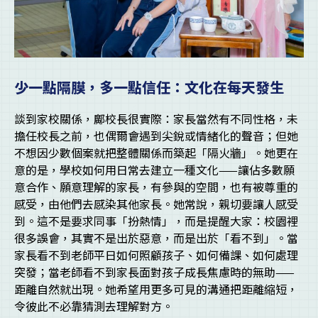
少一點隔膜，多一點信任：文化在每天發生
談到家校關係，鄺校長很實際：家長當然有不同性格，未
擔任校長之前，也偶爾會遇到尖銳或情緒化的聲音；但她
不想因少數個案就把整體關係而築起「隔火牆」。她更在
意的是，學校如何用日常去建立一種文化——讓佔多數願
意合作、願意理解的家長，有參與的空間，也有被尊重的
感受，由他們去感染其他家長。她常說，親切要讓人感受
到。這不是要求同事「扮熱情」，而是提醒大家：校園裡
很多誤會，其實不是出於惡意，而是出於「看不到」。當
家長看不到老師平日如何照顧孩子、如何備課、如何處理
突發；當老師看不到家長面對孩子成長焦慮時的無助——
距離自然就出現。她希望用更多可見的溝通把距離縮短，
令彼此不必靠猜測去理解對方。