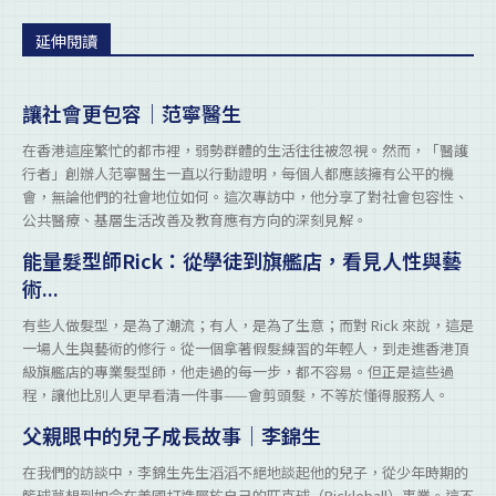
延伸閱讀
讓社會更包容｜范寧醫生
在香港這座繁忙的都市裡，弱勢群體的生活往往被忽視。然而，「醫護
行者」創辦人范寧醫生一直以行動證明，每個人都應該擁有公平的機
會，無論他們的社會地位如何。這次專訪中，他分享了對社會包容性、
公共醫療、基層生活改善及教育應有方向的深刻見解。
能量髮型師Rick：從學徒到旗艦店，看見人性與藝
術...
有些人做髮型，是為了潮流；有人，是為了生意；而對 Rick 來說，這是
一場人生與藝術的修行。從一個拿著假髮練習的年輕人，到走進香港頂
級旗艦店的專業髮型師，他走過的每一步，都不容易。但正是這些過
程，讓他比別人更早看清一件事——會剪頭髮，不等於懂得服務人。
父親眼中的兒子成長故事｜李錦生
在我們的訪談中，李錦生先生滔滔不絕地談起他的兒子，從少年時期的
籃球夢想到如今在美國打造屬於自己的匹克球（Pickleball）事業。這不