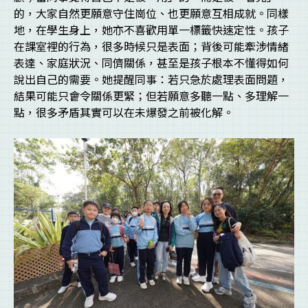
的，大家自然更願意守住崗位、也更願意互相成就。同樣
地，在學生身上，她亦不喜歡用單一標籤快速定性。孩子
在課室裡的行為，很多時候只是表面；背後可能牽涉情緒
表達、家庭狀況、同儕關係，甚至是孩子根本不懂得如何
說出自己的需要。她提醒同事：若只急於處理表面問題，
結果可能只會令關係更緊；但若願意多聽一點、多理解一
點，很多矛盾其實可以在未爆發之前被化解。