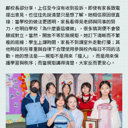
鄺校長卻分享，上任至今沒有收到投訴。即使有家長致電
提出意見，也往往先說清楚只是想了解。她相信原因很直
接：當學校的做法更透明，家長看得見老師與同事的努
力，也明白學校「為什麼要這樣做」，很多猜測便不會發
酵成對立。當然，開放不等於無規矩。她訂下清晰而不繁
複的底線：學生上課時間，家長不到課室外走動打擾；其
他時段則在尊重與自律下合理使用參與校內每日不同的活
動。她的想法是——規矩不是用來「擋人」，而是用來保
護學習與秩序；而當規矩講得清楚，大家反而更安心。