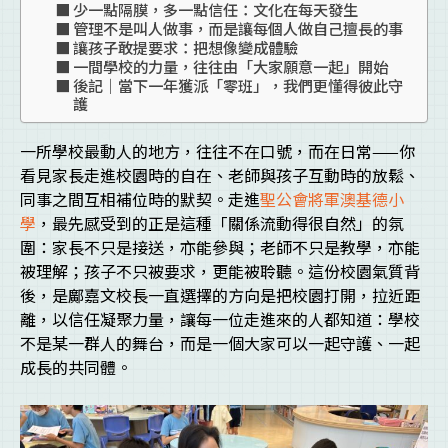
少一點隔膜，多一點信任：文化在每天發生
管理不是叫人做事，而是讓每個人做自己擅長的事
讓孩子敢提要求：把想像變成體驗
一間學校的力量，往往由「大家願意一起」開始
後記｜當下一年獲派「零班」，我們更懂得彼此守
護
一所學校最動人的地方，往往不在口號，而在日常——你
看見家長走進校園時的自在、老師與孩子互動時的放鬆、
同事之間互相補位時的默契。走進
聖公會將軍澳基德小
學
，最先感受到的正是這種「關係流動得很自然」的氛
圍：家長不只是接送，亦能參與；老師不只是教學，亦能
被理解；孩子不只被要求，更能被聆聽。這份校園氣質背
後，是鄺嘉文校長一直選擇的方向是把校園打開，拉近距
離，以信任凝聚力量，讓每一位走進來的人都知道：學校
不是某一群人的舞台，而是一個大家可以一起守護、一起
成長的共同體。