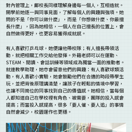
對內管理上，鄺校長同樣理解身邊每一個人，互相造就。
開學前她逐一與同事見面，了解每個人的興趣與強項。她
問的不是「你可以做什麼」，而是「你想做什麼、你最擅
長什麼」，因為她相信，一個人在自己擅長的位置上，會
自然做得更好，也更容易獲得成就感。
有人喜歡打乒乓球，她便讓他帶校隊；有人擅長帶領活
動，就把相關工作交給他發揮。外籍老師可以在運動、
STEAM、閱讀、會話訓練等領域成為獨當一面的推動者。
就連教學助理，她亦會留意他們的興趣：有人喜歡球類活
動，有人喜歡小實驗，她會鼓勵他們在合適的時段帶學生
玩，並把背後原理講清楚，讓孩子在輕鬆的情境中學習，
也讓不同崗位的同事找到自己的價值感。她相信，當每個
人都知道自己在學校裡有角色、被需要，團隊的投入感會
提高；而當投入感提高，很多「要人催、要人追」的事情
自然會減少，校園運作也更穩。