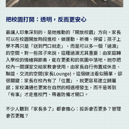
把校園打開：透明，反而更安心
最讓人印象深刻的，是她推動的「開放校園」方向。家長
可以在校園開放時段進校，做運動、祈禱、停留；孩子上
學不再只是「送到門口就走」，而是可以多一個「過渡」
的空間。對一些孩子來說，這種過渡尤其重要：由家庭轉
入學校的情緒與節奏，能在更柔和的氛圍中落地。她亦把
校內一間課室交給家教會使用，由家長自行佈置成休息、
聯誼、交流的空間(家長Lounge)。這個做法看似簡單，卻
很關鍵：家長在校內有了「位置」，就更容易建立歸屬
感；家校溝通也更常在自然的相遇裡發生，而不是等到
「有事」才走進校門、帶着防備才開口。
不少人聽到「家長多了」都會擔心：投訴會否更多？管理
會否更難？