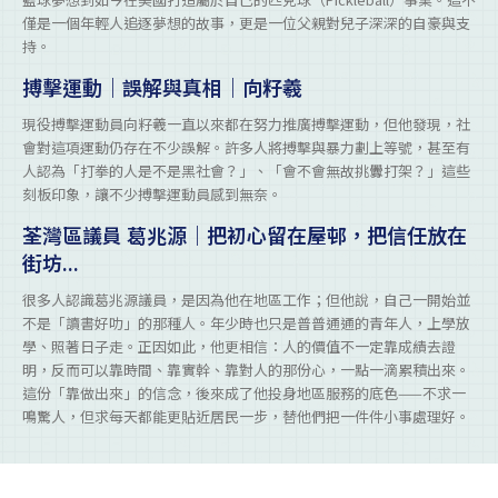
僅是一個年輕人追逐夢想的故事，更是一位父親對兒子深深的自豪與支
持。
搏擊運動｜誤解與真相｜向籽羲
現役搏擊運動員向籽羲一直以來都在努力推廣搏擊運動，但他發現，社
會對這項運動仍存在不少誤解。許多人將搏擊與暴力劃上等號，甚至有
人認為「打拳的人是不是黑社會？」、「會不會無故挑釁打架？」這些
刻板印象，讓不少搏擊運動員感到無奈。
荃灣區議員 葛兆源｜把初心留在屋邨，把信任放在
街坊...
很多人認識葛兆源議員，是因為他在地區工作；但他說，自己一開始並
不是「讀書好叻」的那種人。年少時也只是普普通通的青年人，上學放
學、照著日子走。正因如此，他更相信：人的價值不一定靠成績去證
明，反而可以靠時間、靠實幹、靠對人的那份心，一點一滴累積出來。
這份「靠做出來」的信念，後來成了他投身地區服務的底色——不求一
鳴驚人，但求每天都能更貼近居民一步，替他們把一件件小事處理好。