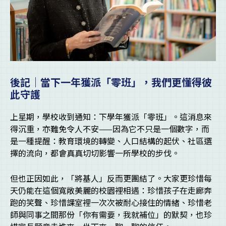
後記｜當下一年獲派「零班」，我們更懂得彼
此守護
上星期，學校收到通知：下學年獲派「零班」。這消息來
得沉重，亦難免令人不安——因為它不只是一個數字，而
是一種提醒：教育環境的轉變、人口結構的起伏、社區選
擇的流向，都會真真切切影響一所學校的步伐。
但也正因如此，「將基人」反而更團結了。大家更珍惜每
天仍能在這個寬敞美麗的校園裡相遇：珍惜孩子在走廊奔
跑的笑聲、珍惜課室裡一次次被耐心接住的情緒、珍惜老
師與同事之間那份「你有需要，我就補位」的默契，也珍