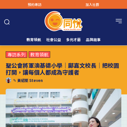
預約專訪
加入社群
教育領航
社會公益
多元才藝
品牌故事
專訪系列
教育領航
聖公會將軍澳基德小學｜鄺嘉文校長｜把校園
打開，讓每個人都成為守護者
✎
黃紹堅 Steven