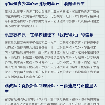
家庭是青少年心理健康的基石｜潘佩璆醫生
在現代社會中，青少年的心理健康日益受到關注。家庭作為青少年成長
的重要環境，其角色和影響力是不可忽視的。近日，本刊專訪了精神科
專科醫生潘佩璆，探討家庭對青少年心理健康的影響，以及精神科醫生
與心理學家的職責分工。
袁慧敏校長｜在學校裡種下「我做得到」的信念
在葛量洪校友會黃埔學校服務二十九年，袁慧敏校長笑言，這裡幾乎像
她的家。她即將在九月離任校長一職，但說起學校、老師、學生和未
來，她的語氣沒有半點「退下來」的味道。對她而言，離職不是離開教
育，而是換一個位置，繼續把學校裡發生的好故事、好經驗，分享給更
多同行與家長。她說，教育從來不是一份按部就班的工作，而是一種人
與人之間的影響。她認為，學校不只是傳授知識的場所，更是孩子學習
做人、學習與人相處，並在彼此影響中成長的地方。這份信念，幾乎可
以概括她多年來的教育方向。
魂教練：從設計師到理療師，三術連成的正能量人
生
當你曾是潮流玩具界的代表人物，創作橫跨展覽、服飾、咖啡店與角色
IP，甚至在短短兩週內賣出近20萬件聯名商品，這段旅程已證明了你的