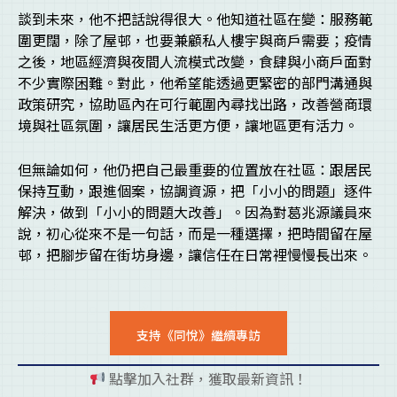
談到未來，他不把話說得很大。他知道社區在變：服務範
圍更闊，除了屋邨，也要兼顧私人樓宇與商戶需要；疫情
之後，地區經濟與夜間人流模式改變，食肆與小商戶面對
不少實際困難。對此，他希望能透過更緊密的部門溝通與
政策研究，協助區內在可行範圍內尋找出路，改善營商環
境與社區氛圍，讓居民生活更方便，讓地區更有活力。
但無論如何，他仍把自己最重要的位置放在社區：跟居民
保持互動，跟進個案，協調資源，把「小小的問題」逐件
解決，做到「小小的問題大改善」。因為對葛兆源議員來
說，初心從來不是一句話，而是一種選擇，把時間留在屋
邨，把腳步留在街坊身邊，讓信任在日常裡慢慢長出來。
支持《同悅》繼續專訪
點擊加入社群，獲取最新資訊！
pl