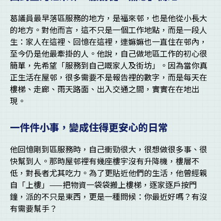
葛議員最早落區服務的地方，是福來邨，也是他從小長大
的地方。對他而言，這不只是一個工作地點，而是一段人
生：家人在這裡、回憶在這裡，連嫲嫲也一直住在邨內，
至今仍是他最牽掛的人。他說，自己做地區工作的初心很
簡單，先希望「服務到自己嘅家人及街坊」。因為當你真
正生活在屋邨，很多需要不是報告裡的數字，而是每天在
樓梯、走廊、雨天路面、出入交通之間，實實在在地出
現。
一件件小事，變成住得更安心的日常
他回憶剛到區服務時，自己衝勁很大，很想做很多事、很
快幫到人。那時屋邨裡有幾座樓宇沒有升降機，樓層不
低，對長者尤其吃力。為了更貼近他們的生活，他曾經親
自「上樓」——把物資一袋袋搬上樓梯，逐家逐戶按門
鐘，派的不只是東西，更是一種問候：你最近好嗎？有沒
有需要幫手？