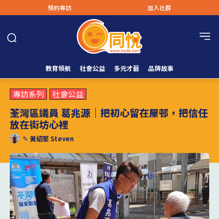
預約專訪
加入社群
教育領航
社會公益
多元才藝
品牌故事
專訪系列
社會公益
荃灣區議員 葛兆源｜把初心留在屋邨，把信任
放在街坊心裡
✎
黃紹堅 Steven