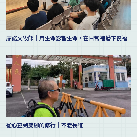
廖諾文牧師｜用生命影響生命，在日常裡播下祝福
從心靈到雙腳的修行｜不老長征