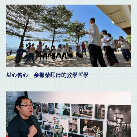
以心傳心｜余振榮師傅的教學哲學