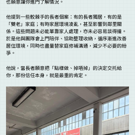
也願意讓你進門了解情況。
他提到一些較棘手的長者個案：有的長者獨居，有的是
「雙老」家庭；有時家居環境凌亂，甚至影響到鄰里關
係。這些問題未必能單靠家人處理，亦未必容易談得攏。
於是他與團隊會上門陪伴、協助整理收納，循序漸進改善
居住環境，同時也盡量替家庭修補溝通，減少不必要的紛
爭。
他說，當長者願意把「點樣做、掉唔掉」的決定交托給
你，那份信任本身，就是最重的肯定。