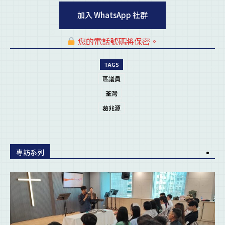
加入 WhatsApp 社群
您的電話號碼將保密。
pl
TAGS
區議員
荃灣
葛兆源
專訪系列