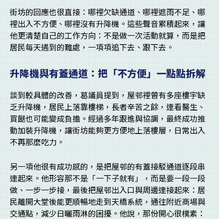
街坊的回應也很直接：哪裡欠缺通道、哪裡遮雨不足、哪
裡出入不方便、哪裡沒有升降機。這些聲音累積起來，讓
他更清楚自己的工作方向：不是做一次活動就算，而是把
居民每天遇到的難處，一項項追下去、跟下去。
升降機與有蓋通道：把「不方便」一點點拆解
談到較具體的改善，葛議員提到，屋邨裡曾有多座樓宇缺
乏升降機，居民上落靠樓梯，長者辛苦之餘，連看醫生、
買餸也可能變成負擔。經過多年跟進與協調，最終成功推
動加裝升降機，讓街坊能夠更方便地上落樓層，日常出入
不再那麼吃力。
另一項他很有成功感的，是把屋邨的有蓋接駁通道逐段串
連起來。他形容那不是「一下子就有」，而是要一段一段
做、一步一步接，最後把屋邨出入口與周邊連接起來：居
民離開大堂後能更順暢地走到天橋系統，通往附近商場與
交通點，減少日曬雨淋的困擾。他說，那份開心很樸素：