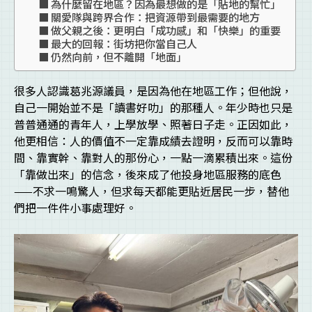
為什麼留在地區？因為最想做的是「貼地的幫忙」
關愛隊與跨界合作：把資源帶到最需要的地方
做父親之後：更明白「成功感」和「快樂」的重要
最大的回報：街坊把你當自己人
仍然向前，但不離開「地面」
很多人認識葛兆源議員，是因為他在地區工作；但他說，
自己一開始並不是「讀書好叻」的那種人。年少時也只是
普普通通的青年人，上學放學、照著日子走。正因如此，
他更相信：人的價值不一定靠成績去證明，反而可以靠時
間、靠實幹、靠對人的那份心，一點一滴累積出來。這份
「靠做出來」的信念，後來成了他投身地區服務的底色
——不求一鳴驚人，但求每天都能更貼近居民一步，替他
們把一件件小事處理好。