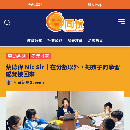
預約專訪
加入社群
教育領航
社會公益
多元才藝
品牌故事
專訪系列
多元才藝
蔡德偉 Nic Sir｜在分數以外，把孩子的學習
感覺接回來
✎
黃紹堅 Steven