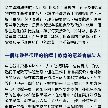
除了學科與態度，Nic Sir 也談到生命教育。他提及曾以動
物作為生命教育的設計，讓孩子透過親手接觸與照顧，理
解「生命」與「真誠」，那份需要耐心、需要觀察、也需
要尊重的態度，是書本與螢幕很難完全取代的。他用一個
很生活化的對比提醒：孩子每天接觸的「冷冰冰」很多，
螢幕是冷冰冰，資訊也是冷冰冰；但真實的生命與互動，
會讓孩子重新連結自己的感覺，也重新連結世界。
一個年齡差很遠的拍檔｜教育的意義會感染人
中心並非只靠 Nic Sir 一人。他提到另一位負責人：對方
起初不是教育科班出身，但在工作中慢慢被感染，看見教
育的意義，後來成為重要拍檔。兩人年齡差距頗大，他笑
說自己已是「四字頭」，對方仍是「二字頭」；但對方在
中心裡涉獵甚廣，從影像內容到教學都參與，亦把原本所
學的創意訓練帶進教學設計。在他看來，創意與打好根基
並不矛盾：創意需要方法，方法也需要一步一步練出來。
最重要的是，整個團隊的共識並非「做多啲題目」，而是