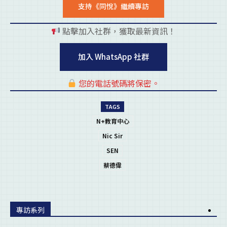
支持《同悅》繼續專訪
點擊加入社群，獲取最新資訊！
pl
加入 WhatsApp 社群
您的電話號碼將保密。
pl
TAGS
N+教育中心
Nic Sir
SEN
蔡德偉
專訪系列