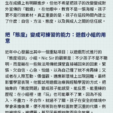
生在成績上有明顯進步，但他不希望把孩子的改變變成對
外宣傳的「戰績」。在他眼中，教育不是一張海報，孩子
更不是行銷素材。真正重要的是，孩子在這段時間內建立
了什麼：自信、方法、態度，以及與成人之間的信任感。
把「態度」變成可練習的能力：遊戲小組的用
意
近年中心發展出其中一個重點項目：以遊戲形式進行的
「態度培訓」小組。Nic Sir 的觀察是：不少孩子不是不聰
明，而是輸在一些無法用傳統課堂直接補回來的因素，緊
張、欠自信、心急、怕錯、以為自己懂了就不肯再練；又
或者在人際互動、價值觀、適應新環境上出現困難，最終
影響學習表現。他嘗試用遊戲治療與經驗學習的方式，把
抽象的「態度問題」變成孩子能感受、能反思、能重練的
歷程：在小組裡，連「玩」也可能畢不了業，因為不投
入、不盡力、不合作，就過不了關。孩子在安全的情境中
學會承擔後果，便不用等到在學校面對更沉重的代價，例
如被排斥、被標籤、甚至因長期挫敗而完全放棄。