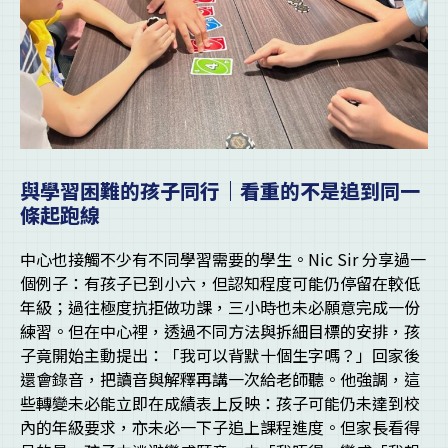
與學習困難的孩子同行｜看重的不是追到同一
條起跑線
中心也接觸不少有不同學習需要的學生。Nic Sir 分享過一
個例子：有孩子已到小六，但認知程度可能仍停留在較低
年級；過往極度抗拒做功課，三小時也未必願意完成一份
練習。但在中心裡，透過不同方法與拆細目標的安排，孩
子竟開始主動提出：「我可以背默十個生字嗎？」回家後
還會錄音，把讀音與解釋再講一次給老師聽。他強調，這
些轉變未必能立即在成績表上反映：孩子可能仍未達到校
內的年級要求，亦未必一下子追上課程進度。但家長看得