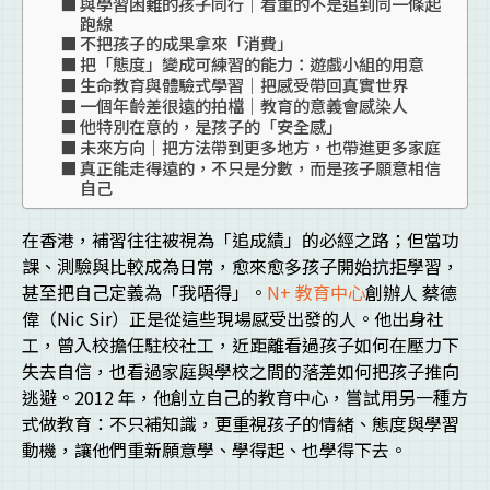
與學習困難的孩子同行｜看重的不是追到同一條起
跑線
不把孩子的成果拿來「消費」
把「態度」變成可練習的能力：遊戲小組的用意
生命教育與體驗式學習｜把感受帶回真實世界
一個年齡差很遠的拍檔｜教育的意義會感染人
他特別在意的，是孩子的「安全感」
未來方向｜把方法帶到更多地方，也帶進更多家庭
真正能走得遠的，不只是分數，而是孩子願意相信
自己
在香港，補習往往被視為「追成績」的必經之路；但當功
課、測驗與比較成為日常，愈來愈多孩子開始抗拒學習，
甚至把自己定義為「我唔得」。
N+ 教育中心
創辦人 蔡德
偉（Nic Sir）正是從這些現場感受出發的人。他出身社
工，曾入校擔任駐校社工，近距離看過孩子如何在壓力下
失去自信，也看過家庭與學校之間的落差如何把孩子推向
逃避。2012 年，他創立自己的教育中心，嘗試用另一種方
式做教育：不只補知識，更重視孩子的情緒、態度與學習
動機，讓他們重新願意學、學得起、也學得下去。