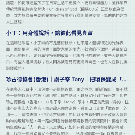
議題。如何讓這些孩子在日常生活中更獨立、更有自理能力，並非單靠
傳統教育能夠完全解決。Children of God（簡稱COG）正是以此為使
命，致力於為有需要的兒童提供專業的行為訓練與支援，幫助他們建立
人生基礎。
小丁：用身體說話，讓彼此看見真實
在這場訪談裡，小丁談的不是藝術技法，也不是人體模特兒的光鮮表
面，而是更深一層的現實：面對家庭的眼光、社會的不理解，甚至是自
己內心的掙扎。她分享模特兒的故事，也說自己的觀察，有些人選擇坦
白，有些人選擇沉默；有人因為被看見而更認識自己，也有人在掙扎後
選擇離開。
珍古德協會(香港)｜謝子峯 Tony｜把環保變成「...
在很多人心目中，環保要不是遙遠得像一張北極冰川的新聞照，要不就
是一堆難以消化的數字與口號；聽完點頭，轉身又回到忙碌日常。但在
珍古德協會（香港）CEO 謝子峯（Tony）眼中，真正能改變世界的，往
往不是多宏大的宣言，而是讓人願意走近、看見自己其實「做得到」的
那一步。這次專訪，他從珍古德博士如何以不被看好的身分改寫人類對
動物的理解談起，再一路說到香港推動環境教育的現實限制、協會如何
把焦點放回「人」身上，以及他自己如何在職涯的兜轉與疫情的考驗
裏，找到一條既踏實又不失熱度的路——把環保變成一種可以被參與、