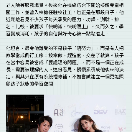
老人院等服務場景。後來他在機緣巧合下開始接觸兒童相
關工作，並曾入校擔任駐校社工。也正是在那段日子，他
近距離看見不少孩子每天承受的壓力，功課、測驗、排
名、比較、被要求「快啲識、快啲跟上」。久而久之，學
習變成消耗，孩子的自信與好奇心被一點點磨走。
他坦言，最令他難受的不是孩子「唔努力」，而是有人把
教學當成例行工序：按章做、趕進度、交差了就算。孩子
在當中容易被當成「要處理的問題」，而不是一個正在成
長、需要被理解的人。這份看見，慢慢累積成他後來的決
定，與其只在原有系統裡修補，不如嘗試建立一個更能照
顧孩子狀態的學習空間。