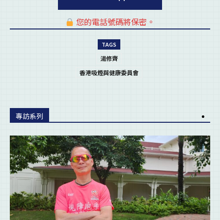
您的電話號碼將保密。
pl
TAGS
湯修齊
香港吸煙與健康委員會
專訪系列