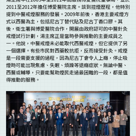
2011至2012年擔任博愛醫院主席。談到控煙歷程，他特別
提到中醫戒煙服務的發展。2009年前後，香港主要戒煙方
式以西醫為主，包括尼古丁替代貼及尼古丁香口膠。其
後，衞生署與博愛醫院合作，開展由政府認可的中醫針灸
戒煙試行計劃，湯主席正是當時參與推動的主要成員之
一。他說，中醫戒煙未必能取代西醫戒煙，但它提供了另
一個選擇。有些市民對西藥較抗拒，反而接受針灸。戒煙
是一段需要支援的過程，因為尼古丁會令人上癮，停止吸
煙時可能出現焦慮、失眠、煩躁等退癮症狀。無論中醫、
西醫或輔導，只要能幫助煙民走過最困難的一段，都是值
得推動的服務。