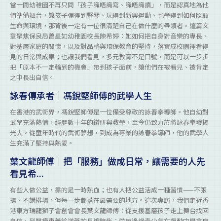
當一間幼稚園不再只問「孩子識唔識寫、識唔識讀」，而是認真地為他
們準備舞台，讓孩子彈得到豎琴、玩得到新興運動、也學得到如何照顧
生命與環境，那背後一定有一位很清楚自己在做什麼的帶領者。這篇文
章聚焦保良局曾星如幼稚園校長陳希婷：她如何把自身對音樂的專長、
對基層家庭的關懷，以及對品格與環保教育的堅持，落實成校園裡看得
見的日常與成果；也讓我們看見，多元教育不是口號，而是可以一步步
把「原本不一定輪到的機會」帶到孩子面前，讓他們在被看見、被肯定
之中長出自信。
詠春傳承者｜馮銳堅師傅的武學人生
在香港的武術界，馮銳堅師傅是一位備受尊敬的詠春拳導師。他自幼對
武學充滿熱情，經歷數十年的鑽研與教學，至今仍致力於將詠春拳發揚
光大。從童年時代的武術夢想，到成為專業的詠春拳導師，他的武學人
生充滿了堅持與熱愛。
葉文龍師傅｜把「服務」做成日常，讓需要的人先
看見希...
有些人做公益，靠的是一時熱血；也有人把公益活成一種習慣——不張
揚、不講排場，但每一步都落在最需要的地方。這次專訪，我們走近香
港東方瑞龍獅子會創會會長葉文龍師傅：從支援基層孩子走上舞台找回
自信、到醫療車義診送藥的長線陪伴；從帶邊緣青少年在運動中學會自