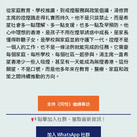
從家庭教育、學校推廣，到戒煙服務與政策倡議，湯修齊
主席的控煙路走得扎實而持久。他不是只談禁止，而是希
望社會多一點理解、多一點支援，也多一點及早預防。他
心中理想的香港，是孩子不用在煙草誘惑中成長，是家長
懂得聆聽子女，是學校與家庭並肩守護下一代。控煙不是
一個人的工作，也不是一條法例就能完成的任務。它需要
每個家庭、每所學校、每個社區一起參與。湯主席一直希
望香港少一些人吸煙，甚至有一天能成為無煙香港。這份
願望，不是口號，而是他多年來在教育、醫療、家庭和政
策之間持續推動的方向。
支持《同悅》繼續專訪
點擊加入社群，獲取最新資訊！
pl
加入 WhatsApp 社群