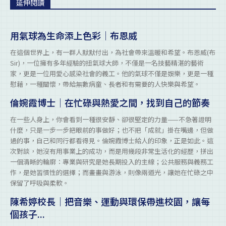
延伸閱讀
用氣球為生命添上色彩｜布恩威
在這個世界上，有一群人默默付出，為社會帶來溫暖和希望。布恩威(布
Sir)，一位擁有多年經驗的扭氣球大師，不僅是一名技藝精湛的藝術
家，更是一位用愛心感染社會的義工。他的氣球不僅是娛樂，更是一種
慰藉，一種關懷，帶給無數病童、長者和有需要的人快樂與希望。
倫婉霞博士｜在忙碌與熱愛之間，找到自己的節奏
在一些人身上，你會看到一種很安靜、卻很堅定的力量——不急著證明
什麼，只是一步一步把眼前的事做好；也不把「成就」掛在嘴邊，但做
過的事，自己和同行都看得見。倫婉霞博士給人的印象，正是如此。這
次對談，她沒有用事業上的成功，而是用幾段非常生活化的經歷，拼出
一個清晰的輪廓：專業與研究是她長期投入的主線；公共服務與義務工
作，是她習慣性的選擇；而畫畫與游泳，則像兩道光，讓她在忙碌之中
保留了呼吸與柔軟。
陳希婷校長｜把音樂、運動與環保帶進校園，讓每
個孩子...