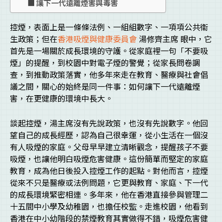
讓下一代遠離煙害與毒害
控煙，表面上是一條條法例、一組組數字、一項項公共衞
生政策；但在
香港吸煙與健康委員會
湯修齊主席 眼中，它
首先是一場關於成長環境的守護。從家庭裡一句「不要吸
煙」的提醒，到校園中對電子煙的警覺；從家長問卷調
查，到推動政策落實，他多年來走在教育、醫療與社會倡
議之間，關心的始終是同一件事：如何讓下一代遠離煙
害，在更健康的環境中長大。
談起控煙，湯主席沒有先說政策，也沒有先說數字。他回
望自己的成長經歷，認為自己很幸運，從小生活在一個沒
有人吸煙的家庭。父母早早建立清晰觀念，提醒孩子不要
吸煙，也讓他明白吸煙危害健康。這份簡單而堅定的家庭
教育，成為他日後投入控煙工作的起點。對他而言，控煙
從來不只是醫療或法例問題，它更與教育、家庭、下一代
的成長環境緊密相連。多年來，他在香港直接參與管理二
十五間中小學及幼稚園，也擔任校監。走進校園，他看到
香港在中小幼階段的禁煙教育其實做得不錯，吸煙危害健