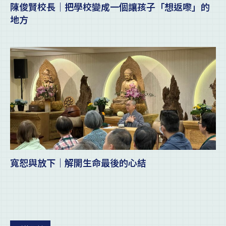
陳俊賢校長｜把學校變成一個讓孩子「想返嚟」的
地方
寬恕與放下｜解開生命最後的心結