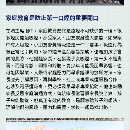
家庭教育是防止第一口煙的重要關口
在湯主席眼中，家庭教育始終是控煙不可缺少的一環。很
多煙民開始吸煙，都受家人、朋友或身邊人影響。如果家
中有人吸煙，小朋友會覺得吸煙是一件平常事，吸煙行為
被正常化；同時，家中煙草產品容易接觸，也增加孩子嘗
試的風險。他提醒家長，若發現子女吸煙，第一步不是責
罵，而是冷靜、關懷和聆聽。青少年可能受朋輩影響，也
可能因學業、人際或家庭壓力而尋求錯誤的放鬆方法。家
長應先了解原因，再與學校、社工或專業戒煙服務合作。
若涉及電子煙吸毒，更必須及早尋求專業協助。他也鼓勵
家長反思家庭溝通方式，傳統家長常習慣家長說了算，孩
子只能聽從，但真正有效的教育，是願意聽孩子的想法，
理解他們的興趣、壓力和需要，然後一起尋找出路。