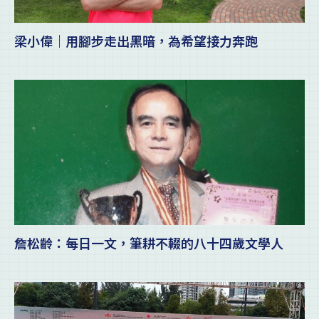
梁小偉｜用腳步走出黑暗，為希望接力奔跑
詹松齡：每日一文，筆耕不輟的八十四歲文學人