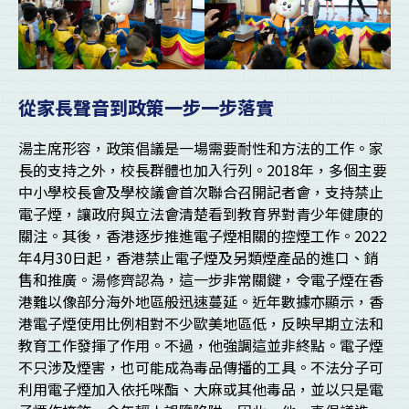
從家長聲音到政策一步一步落實
湯主席形容，政策倡議是一場需要耐性和方法的工作。家
長的支持之外，校長群體也加入行列。2018年，多個主要
中小學校長會及學校議會首次聯合召開記者會，支持禁止
電子煙，讓政府與立法會清楚看到教育界對青少年健康的
關注。其後，香港逐步推進電子煙相關的控煙工作。2022
年4月30日起，香港禁止電子煙及另類煙產品的進口、銷
售和推廣。湯修齊認為，這一步非常關鍵，令電子煙在香
港難以像部分海外地區般迅速蔓延。近年數據亦顯示，香
港電子煙使用比例相對不少歐美地區低，反映早期立法和
教育工作發揮了作用。不過，他強調這並非終點。電子煙
不只涉及煙害，也可能成為毒品傳播的工具。不法分子可
利用電子煙加入依托咪酯、大麻或其他毒品，並以只是電