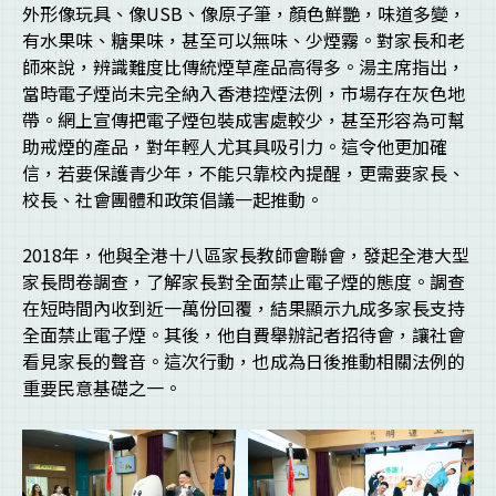
外形像玩具、像USB、像原子筆，顏色鮮艷，味道多變，
有水果味、糖果味，甚至可以無味、少煙霧。對家長和老
師來說，辨識難度比傳統煙草產品高得多。湯主席指出，
當時電子煙尚未完全納入香港控煙法例，市場存在灰色地
帶。網上宣傳把電子煙包裝成害處較少，甚至形容為可幫
助戒煙的產品，對年輕人尤其具吸引力。這令他更加確
信，若要保護青少年，不能只靠校內提醒，更需要家長、
校長、社會團體和政策倡議一起推動。
2018年，他與全港十八區家長教師會聯會，發起全港大型
家長問卷調查，了解家長對全面禁止電子煙的態度。調查
在短時間內收到近一萬份回覆，結果顯示九成多家長支持
全面禁止電子煙。其後，他自費舉辦記者招待會，讓社會
看見家長的聲音。這次行動，也成為日後推動相關法例的
重要民意基礎之一。