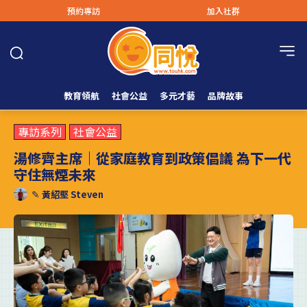
預約專訪
加入社群
教育領航
社會公益
多元才藝
品牌故事
專訪系列
社會公益
湯修齊主席｜從家庭教育到政策倡議 為下一代
守住無煙未來
✎
黃紹堅 Steven