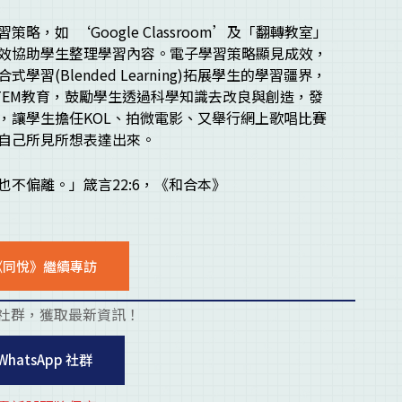
，如 ‘Google Classroom’及「翻轉教室」
效協助學生整理學習內容。電子學習策略顯見成效，
(Blended Learning)拓展學生的學習疆界，
TEM教育，鼓勵學生透過科學知識去改良與創造，發
，讓學生擔任KOL、拍微電影、又舉行網上歌唱比賽
自己所見所想表達出來。
不偏離。」箴言22:6，《和合本》
《同悅》繼續專訪
社群，獲取最新資訊！
placehold
WhatsApp 社群