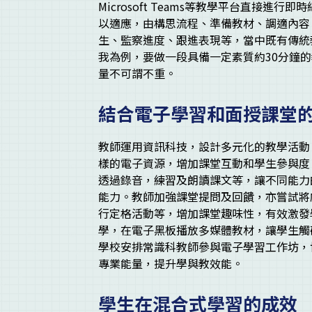
Microsoft Teams等教學平台直接
以適應，由構思流程、準備教材、調適內容
生、監察進度、跟進表現等，當中既有傳統
我為例，要做一段具備一定素質約30分鐘
量不可謂不重。
結合電子學習和面授課堂
教師運用資訊科技，設計多元化的教學活動
樣的電子資源，增加課堂互動和學生參與度
透過錄音，練習及朗讀課文等，讓不同能力
能力。教師加強課堂提問及回饋，亦嘗試將
行定格活動等，增加課堂趣味性，有效激發
學，在電子黑板播放多媒體教材，讓學生觸
學校安排常識科教師參與電子學習工作坊，
專業能量，提升學與教效能。
學生在混合式學習的成效