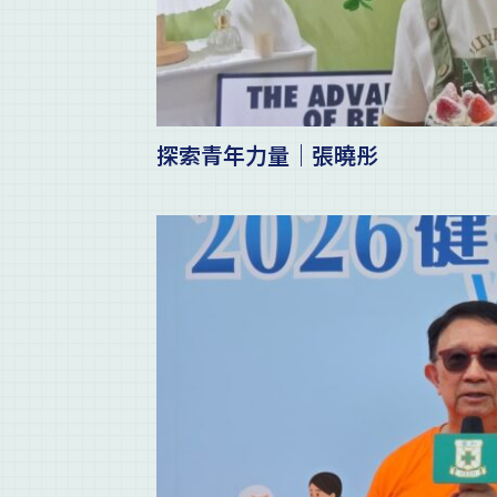
探索青年力量｜張曉彤