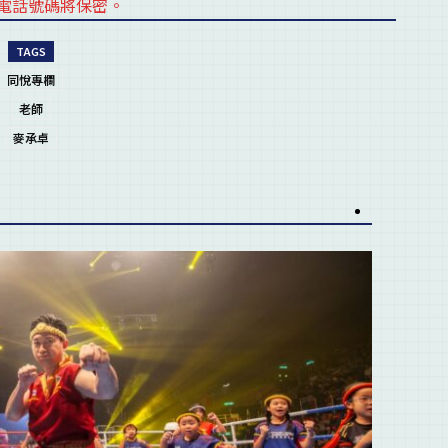
電話號碼將保密。
placehold
TAGS
同悅專欄
老師
麥承卓