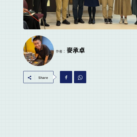
麥承卓
作者：
Share