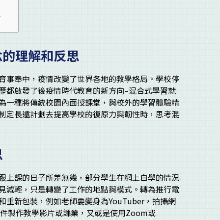
思
念的理解和反思
育事奉中，疫情改變了世界各地的教學格局。學校停
歷都啟發了後疫情時代教育的新方向–混合式學習就
為一種將傳統校園內面授課堂，與校外的學習體驗精
制定長遠計劃去提高學校的復原力與韌性時，思考混
思
跟上課的日子所差無幾，部分學生在網上自學的情況
見減輕，只是轉變了工作的地點與模式。轉為推行電
重新包裝，例如老師要變身為YouTuber，拍攝網
e等軟件製作教學影片或課業，又或是使用Zoom或