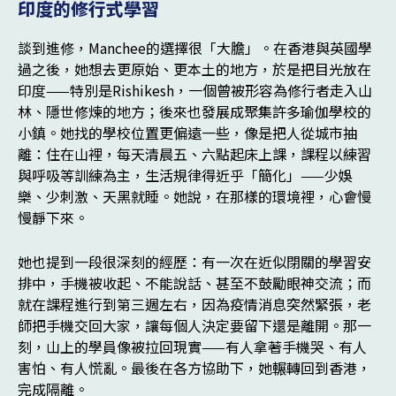
印度的修行式學習
談到進修，Manchee的選擇很「大膽」。在香港與英國學
過之後，她想去更原始、更本土的地方，於是把目光放在
印度——特別是Rishikesh，一個曾被形容為修行者走入山
林、隱世修煉的地方；後來也發展成聚集許多瑜伽學校的
小鎮。她找的學校位置更偏遠一些，像是把人從城市抽
離：住在山裡，每天清晨五、六點起床上課，課程以練習
與呼吸等訓練為主，生活規律得近乎「簡化」——少娛
樂、少刺激、天黑就睡。她說，在那樣的環境裡，心會慢
慢靜下來。
她也提到一段很深刻的經歷：有一次在近似閉關的學習安
排中，手機被收起、不能說話、甚至不鼓勵眼神交流；而
就在課程進行到第三週左右，因為疫情消息突然緊張，老
師把手機交回大家，讓每個人決定要留下還是離開。那一
刻，山上的學員像被拉回現實——有人拿著手機哭、有人
害怕、有人慌亂。最後在各方協助下，她輾轉回到香港，
完成隔離。