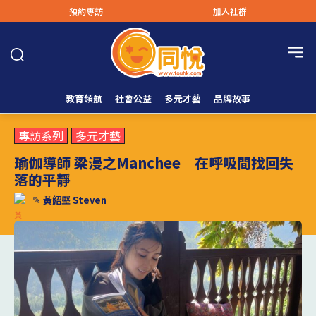
預約專訪
加入社群
教育領航
社會公益
多元才藝
品牌故事
專訪系列
多元才藝
瑜伽導師 梁漫之Manchee｜在呼吸間找回失
落的平靜
✎
黃紹堅 Steven