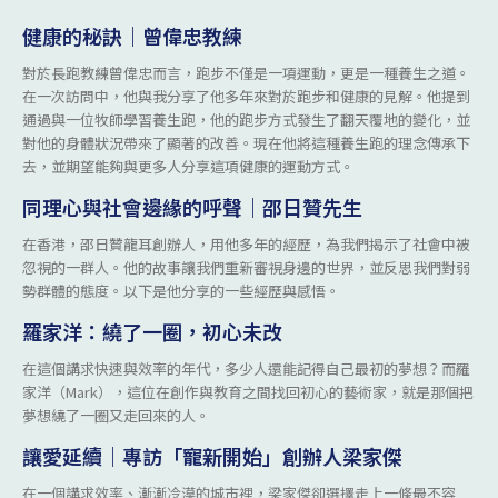
健康的秘訣｜曾偉忠教練
對於長跑教練曾偉忠而言，跑步不僅是一項運動，更是一種養生之道。
在一次訪問中，他與我分享了他多年來對於跑步和健康的見解。他提到
通過與一位牧師學習養生跑，他的跑步方式發生了翻天覆地的變化，並
對他的身體狀況帶來了顯著的改善。現在他將這種養生跑的理念傳承下
去，並期望能夠與更多人分享這項健康的運動方式。
同理心與社會邊緣的呼聲｜邵日贊先生
在香港，邵日贊龍耳創辦人，用他多年的經歷，為我們揭示了社會中被
忽視的一群人。他的故事讓我們重新審視身邊的世界，並反思我們對弱
勢群體的態度。以下是他分享的一些經歷與感悟。
羅家洋：繞了一圈，初心未改
在這個講求快速與效率的年代，多少人還能記得自己最初的夢想？而羅
家洋（Mark），這位在創作與教育之間找回初心的藝術家，就是那個把
夢想繞了一圈又走回來的人。
讓愛延續｜專訪「寵新開始」創辦人梁家傑
在一個講求效率、漸漸冷漠的城市裡，梁家傑卻選擇走上一條最不容