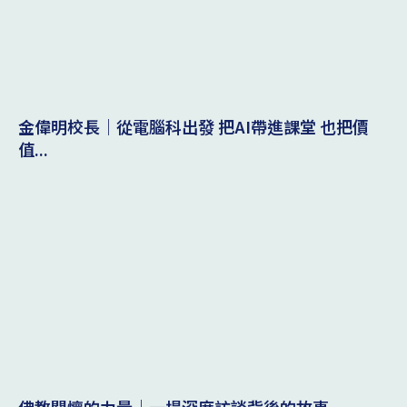
金偉明校長｜從電腦科出發 把AI帶進課堂 也把價
值...
佛教關懷的力量｜一場深度訪談背後的故事