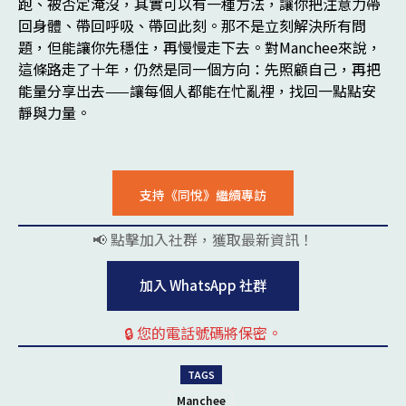
跑、被否定淹沒，其實可以有一種方法，讓你把注意力帶
回身體、帶回呼吸、帶回此刻。那不是立刻解決所有問
題，但能讓你先穩住，再慢慢走下去。對Manchee來說，
這條路走了十年，仍然是同一個方向：先照顧自己，再把
能量分享出去——讓每個人都能在忙亂裡，找回一點點安
靜與力量。
支持《同悅》繼續專訪
📢 點擊加入社群，獲取最新資訊！
pl
加入 WhatsApp 社群
🔒 您的電話號碼將保密。
pl
TAGS
Manchee