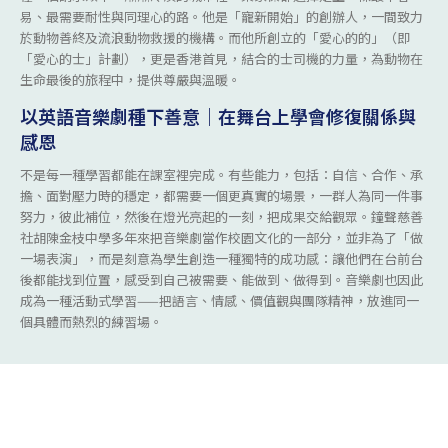
易、最需要耐性與同理心的路。他是「寵新開始」的創辦人，一間致力
於動物善終及流浪動物救援的機構。而他所創立的「愛心的的」（即
「愛心的士」計劃），更是香港首見，結合的士司機的力量，為動物在
生命最後的旅程中，提供尊嚴與溫暖。
以英語音樂劇種下善意｜在舞台上學會修復關係與
感恩
不是每一種學習都能在課室裡完成。有些能力，包括：自信、合作、承
擔、面對壓力時的穩定，都需要一個更真實的場景，一群人為同一件事
努力，彼此補位，然後在燈光亮起的一刻，把成果交給觀眾。鐘聲慈善
社胡陳金枝中學多年來把音樂劇當作校園文化的一部分，並非為了「做
一場表演」，而是刻意為學生創造一種獨特的成功感：讓他們在台前台
後都能找到位置，感受到自己被需要、能做到、做得到。音樂劇也因此
成為一種活動式學習——把語言、情感、價值觀與團隊精神，放進同一
個具體而熱烈的練習場。