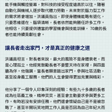
能手機與觸控螢幕，對科技的接受程度遠高於以往。隨著
自動化與機械人逐步取代體力勞動，未來對於腦力型工作
的需求將會增加。洪議員指出，即使身體機能略有退化，
只要思維還在、腦袋清晰，長者依然能夠勝任許多工作。
他相信，只要提供適當的學習機會與技能訓練， 70歲的長
者也能持續貢獻社會。
讓長者走出家門，才是真正的健康之道
洪議員坦言，對長者來說，最大的風險不是身體衰老，而
是心理孤立。他經常鼓勵長者不要整天待在家裡，與四面
牆為伴。他強調，當長者願意踏出家門，參與社區活動，
甚至投身義工服務，他們的人生會變得更加充實與精彩。
他分享了一個令人印象深刻的經驗：有些九十多歲的長者
成為社區義工後，精神奕奕，甚至會主動要求參與更多工
作。有時若沒有安排任務，他們還會懷疑自己是不是被忽
略了，甚至半開玩笑地問工作人員是否因為自己年紀大而