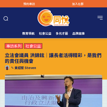
預約專訪
加入社群
教育領航
社會公益
多元才藝
品牌故事
專訪系列
社會公益
立法會議員 洪錦鉉｜讓長者活得精彩，是我們
的責任與機會
✎
黃紹堅 Steven