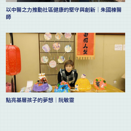
以中醫之力推動社區健康的堅守與創新｜朱國棟醫
師
點亮基層孩子的夢想｜阮敏靈