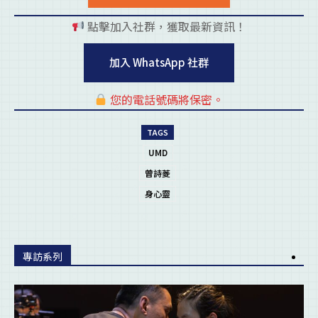
點擊加入社群，獲取最新資訊！
pl
加入 WhatsApp 社群
您的電話號碼將保密。
pl
TAGS
UMD
曾詩菱
身心靈
專訪系列