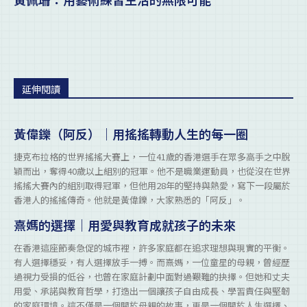
延伸閱讀
黃偉鑠（阿反）｜用搖搖轉動人生的每一圈
捷克布拉格的世界搖搖大賽上，一位41歲的香港選手在眾多高手之中脫
穎而出，奪得40歲以上組別的冠軍。他不是職業運動員，也從沒在世界
搖搖大賽內的組別取得冠軍，但他用28年的堅持與熱愛，寫下一段屬於
香港人的搖搖傳奇。他就是黃偉鑠，大家熟悉的「阿反」。
熹媽的選擇｜用愛與教育成就孩子的未來
在香港這座節奏急促的城市裡，許多家庭都在追求理想與現實的平衡。
有人選擇穩妥，有人選擇放手一搏。而熹媽，一位童星的母親，曾經歷
過視力受損的低谷，也曾在家庭計劃中面對過艱難的抉擇。但她和丈夫
用愛、承諾與教育哲學，打造出一個讓孩子自由成長、學習責任與堅韌
的家庭環境。這不僅是一個關於母親的故事，更是一個關於人生選擇、