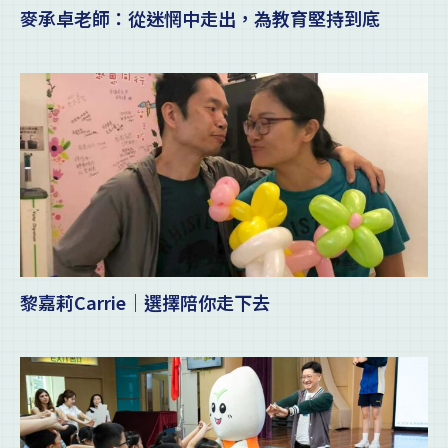
麥承卓老師：從迷惘中走出，為教育堅持到底
黎嘉莉Carrie｜選擇陪你走下去