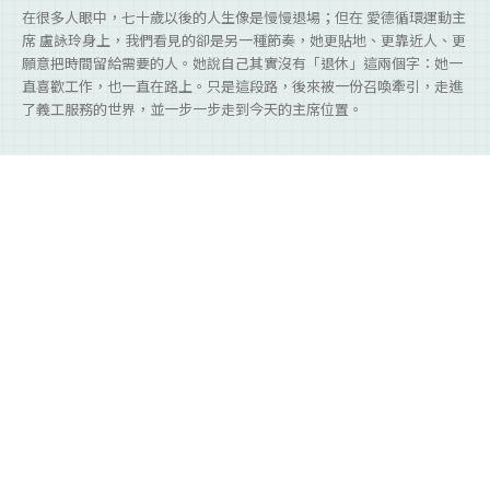
在很多人眼中，七十歲以後的人生像是慢慢退場；但在 愛德循環運動主
席 盧詠玲身上，我們看見的卻是另一種節奏，她更貼地、更靠近人、更
願意把時間留給需要的人。她說自己其實沒有「退休」這兩個字：她一
直喜歡工作，也一直在路上。只是這段路，後來被一份召喚牽引，走進
了義工服務的世界，並一步一步走到今天的主席位置。