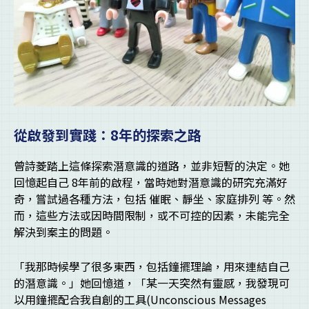
從啟發到實踐：8年的探索之路
曾詩菱踏上這條探索潛意識的道路，並非短暫的決定。她
回憶起自己 8年前的啟程，當時她對潛意識的研究充滿好
奇，嘗試過各種方法，包括 催眠、靜坐、家庭排列 等。然
而，這些方法或因時間限制，或不可控的因素，未能完全
解決到案主的問題。
「我那時候學了很多東西，包括鐘擺理論，用來連結自己
的潛意識。」她回憶道，「某一天突然有靈感，我發現可
以用鐘擺配合我自創的工具(Unconscious Messages