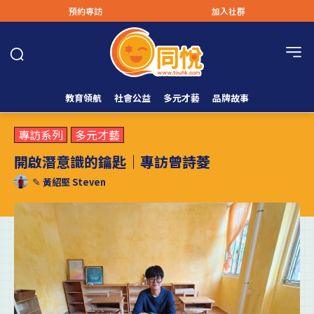
預約專訪
加入社群
教育領航
社會公益
多元才藝
品牌故事
專訪系列
多元才藝
開啟潛意識的鑰匙｜專訪曾詩菱
✎
黃紹堅 Steven