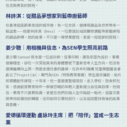
信念與勇氣的旅程。
林詩淇：從甜品夢想家到藍帶廚藝師
在香港這座節奏急促的城市裡，有一位女孩，選擇用甜品為世界帶來一
點溫柔——她是林詩淇（Bess），一位曾遠赴紐西蘭修讀藍帶廚藝課程
的甜品師傅。她的故事，不只是一場學業歷程，更是一段追夢的旅程。
姜少聰｜用相機與信念，為SEN學生照亮前路
姜少聰 Samuel 原本是一位設計師，從事印刷、廣告到室內設計，事業
發展穩定，卻在一次突如其來的身體警號下重新思考人生方向。他沒有
選擇繼續向上爬，而是走進社會的邊緣，在非牟利機構 兒童樂園基金會
創立了Project C&C，專門為SEN（特殊教育需要）學生提供攝影、拍片
和媒體創作課程。十年來，他一直營運整個項目，走入學校、院舍和社
區，透過創意教育陪伴一群被忽略的年輕人重新建立自信與目標。他相
信，教育不只是教知識，更是在他們灰暗人生中點起一點光。這篇文章
將帶你認識他的轉變、信仰如何引導他前行，以及這段堅持背後的故事
與意義。
愛德循環運動 盧詠玲主席｜把「陪伴」當成一生志
業