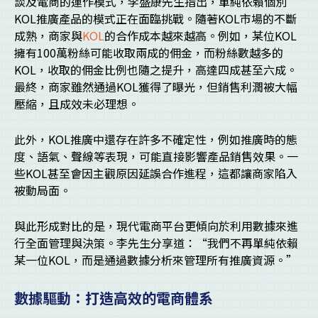
談及電商的運作模式，李盛康先生指出，單純依賴個別
KOL推廣產品的模式正在面臨挑戰。隨著KOL市場的不斷
成熟，商家與
KOL
的合作成本越來越高。例如，某位KOL
擁有100萬粉絲可能收取兩成的佣金，而粉絲數越多的
KOL，收取的佣金比例也隨之提升，高達四成甚至六成。
最終，商家雖然通過KOL獲得了曝光，但銷售利潤被大幅
壓縮，且成效未必理想。
此外，KOL推廣中還存在許多不確定性，例如推廣時的態
度、語氣、聲線等表現，可能直接影響產品銷售效果。一
些KOL甚至會因主觀原因延誤合作進程，這都讓商家陷入
被動局面。
與此形成對比的是，現代電商平台更傾向於利用數據來進
行全面管理與決策。李先生分享道：“我們不再單純依賴
某一位KOL，而是通過數據分析來管理所有推廣資源。”
數據驅動：打造高效的電商體系