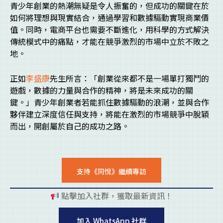
青少年創業的熱潮無疑是令人振奮的，但成功的關鍵在於
如何將理想與現實結合，通過學習和數據驅動實現商業價
值。同時，電商平台也需要不斷進化，用科學的方式解決
傳統模式中的痛點，才能在競爭激烈的市場中立於不敗之
地。
正如
李盛康
先生所言：「創業從來都不是一場單打獨鬥的
遊戲，數據的力量與合作的精神，將是未來成功的關
鍵。」青少年創業者若能抓住數據驅動的浪潮，並與合作
夥伴建立深度信任與支持，將能在激烈的市場競爭中脫穎
而出，開創屬於自己的成功之路。
支持《同悅》繼續專訪
點擊加入社群，獲取最新資訊！
pl
加入 WhatsApp 社群