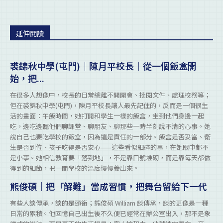
延伸閱讀
裘錦秋中學(屯門)｜陳月平校長｜從一個飯盒開
始，把...
在很多人想像中，校長的日常總離不開開會、批閱文件、處理校務等；
但在裘錦秋中學(屯門)，陳月平校長讓人最先記住的，反而是一個很生
活的畫面：午飯時間，她打開和學生一樣的飯盒，坐到他們身邊一起
吃，邊吃邊聽他們聊課堂、聊朋友、聊那些一時半刻說不清的心事。她
說自己也要吃學校的飯盒，因為這是責任的一部分。飯盒是否妥當、衛
生是否到位、孩子吃得是否安心——這些看似細碎的事，在她眼中都不
是小事。她相信教育要「落到地」，不是靠口號堆砌，而是靠每天都做
得到的細節，把一間學校的溫度慢慢養出來。
熊俊碩｜把「解難」當成習慣，把舞台留給下一代
有些人談傳承，談的是頭銜；熊俊碩 William 談傳承，談的更像是一種
日常的累積。他回憶自己出生後不久便已經常在辦公室出入，那不是象