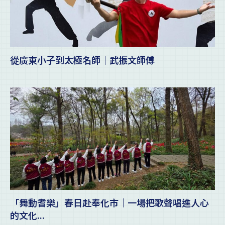
從廣東小子到太極名師｜武振文師傅
「舞動耆樂」春日赴奉化市｜一場把歌聲唱進人心
的文化...