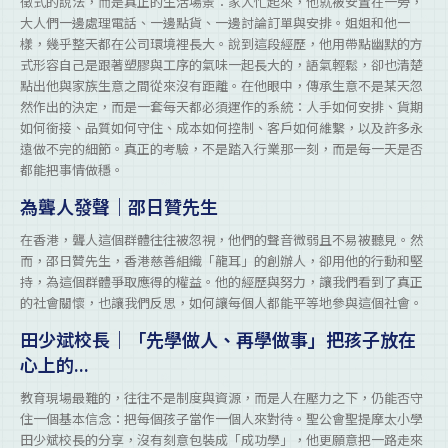
徵式的說法，而是真正的生活場景：家人忙起來，他就被安置在一旁，
大人們一邊處理電話、一邊點貨、一邊討論訂單與安排。姐姐和他一
樣，幾乎整天都在公司環境裡長大。說到這段經歷，他用帶點幽默的方
式形容自己是跟著塑膠與工序的氣味一起長大的，語氣輕鬆，卻也清楚
點出他與家族生意之間從來沒有距離。在他眼中，傳承生意不是某天忽
然作出的決定，而是一套每天都必須運作的系統：人手如何安排、貨期
如何銜接、品質如何守住、成本如何控制、客戶如何維繫，以及許多永
遠做不完的細節。真正的考驗，不是踏入行業那一刻，而是每一天是否
都能把事情做穩。
為聾人發聲｜邵日贊先生
在香港，聾人這個群體往往被忽視，他們的聲音微弱且不易被聽見。然
而，邵日贊先生，香港慈善組織「龍耳」的創辦人，卻用他的行動和堅
持，為這個群體爭取應得的權益。他的經歷與努力，讓我們看到了真正
的社會關懷，也讓我們反思，如何讓每個人都能平等地參與這個社會。
田少斌校長｜「先學做人、再學做事」把孩子放在
心上的...
教育現場最難的，往往不是制度與資源，而是人在壓力之下，仍能否守
住一個基本信念：把每個孩子當作一個人來對待。聖公會聖提摩太小學
田少斌校長的分享，沒有刻意包裝成「成功學」，他更願意把一路走來