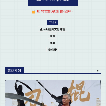
您的電話號碼將保密。
pl
TAGS
亞太新經濟文化總會
商會
商業
李盛康
專訪系列