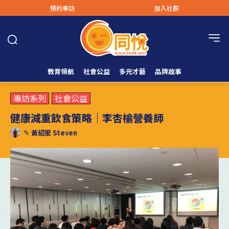
預約專訪
加入社群
教育領航
社會公益
多元才藝
品牌故事
專訪系列
社會公益
健康減重飲食策略｜李杏榆營養師
✎
黃紹堅 Steven