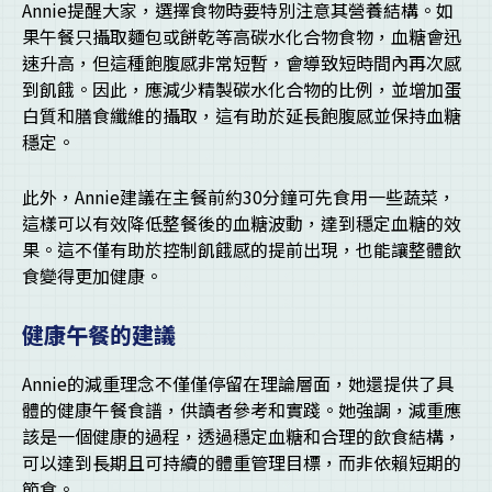
Annie提醒大家，選擇食物時要特別注意其營養結構。如
果午餐只攝取麵包或餅乾等高碳水化合物食物，血糖會迅
速升高，但這種飽腹感非常短暫，會導致短時間內再次感
到飢餓。因此，應減少精製碳水化合物的比例，並增加蛋
白質和膳食纖維的攝取，這有助於延長飽腹感並保持血糖
穩定。
此外，Annie建議在主餐前約30分鐘可先食用一些蔬菜，
這樣可以有效降低整餐後的血糖波動，達到穩定血糖的效
果。這不僅有助於控制飢餓感的提前出現，也能讓整體飲
食變得更加健康。
健康午餐的建議
Annie的減重理念不僅僅停留在理論層面，她還提供了具
體的健康午餐食譜，供讀者參考和實踐。她強調，減重應
該是一個健康的過程，透過穩定血糖和合理的飲食結構，
可以達到長期且可持續的體重管理目標，而非依賴短期的
節食。