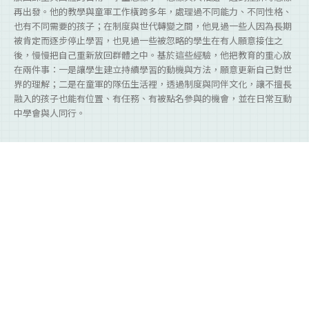
再出發。他的教學與童軍工作橫跨多年，處理過不同能力、不同性格、
也有不同需要的孩子；在制度與世代轉變之間，他見過一些人因為長期
被肯定而逐步停止學習，也見過一些被忽略的學生在有人願意接住之
後，慢慢把自己重新放回群體之中。基於這些經驗，他把教育的重心放
在兩件事：一是讓學生建立持續學習的動機與方法，願意更新自己對世
界的理解；二是在童軍的隊伍生活裡，透過制度與同伴文化，讓不擅長
融入的孩子也能有位置、有任務、有被點名參與的機會，並在日常互動
中學會與人同行。