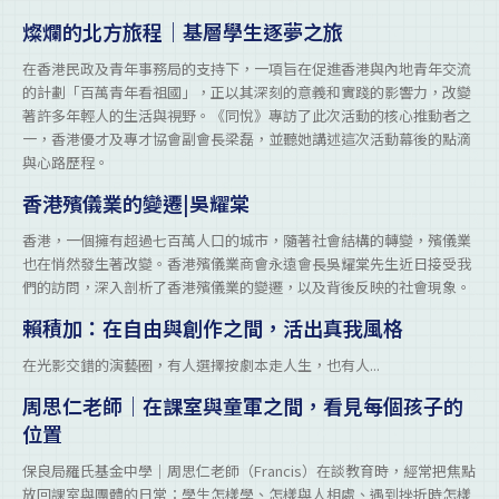
燦爛的北方旅程｜基層學生逐夢之旅
在香港民政及青年事務局的支持下，一項旨在促進香港與內地青年交流
的計劃「百萬青年看祖國」，正以其深刻的意義和實踐的影響力，改變
著許多年輕人的生活與視野。《同悅》專訪了此次活動的核心推動者之
一，香港優才及專才協會副會長梁磊，並聽她講述這次活動幕後的點滴
與心路歷程。
香港殯儀業的變遷|吳耀棠
香港，一個擁有超過七百萬人口的城市，隨著社會結構的轉變，殯儀業
也在悄然發生著改變。香港殯儀業商會永遠會長吳耀棠先生近日接受我
們的訪問，深入剖析了香港殯儀業的變遷，以及背後反映的社會現象。
賴積加：在自由與創作之間，活出真我風格
在光影交錯的演藝圈，有人選擇按劇本走人生，也有人...
周思仁老師｜在課室與童軍之間，看見每個孩子的
位置
保良局羅氏基金中學｜周思仁老師（Francis）在談教育時，經常把焦點
放回課室與團體的日常：學生怎樣學、怎樣與人相處、遇到挫折時怎樣