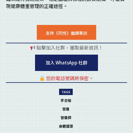
現健康體重管理的正確途徑。
支持《同悅》繼續專訪
點擊加入社群，獲取最新資訊！
pl
加入 WhatsApp 社群
您的電話號碼將保密。
pl
TAGS
李杏榆
營養
營養師
身體護理