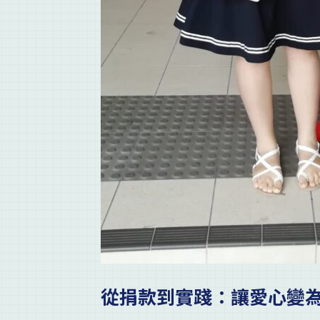
從捐款到實踐：讓愛心變