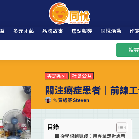
益
多元才藝
品牌故事
焦點報導
同悅活動
作
搜尋
專訪系列
社會公益
關注癌症患者｜前線工
✎
黃紹堅 Steven
目錄
從學術到實踐：用專業走近患者