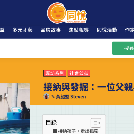
益
多元才藝
品牌故事
焦點報導
同悅活動
作
搜尋
專訪系列
社會公益
接納與發掘：一位父親
✎
黃紹堅 Steven
目錄
接納孩子，走出孤獨